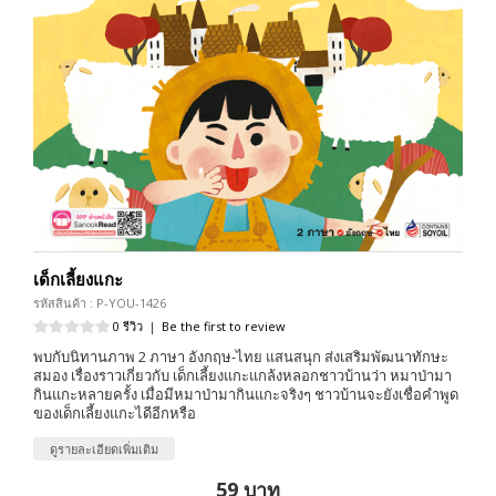
เด็กเลี้ยงแกะ
รหัสสินค้า : P-YOU-1426
0 รีวิว
|
Be the first to review
พบกับนิทานภาพ 2 ภาษา อังกฤษ-ไทย แสนสนุก ส่งเสริมพัฒนาทักษะ
สมอง เรื่องราวเกี่ยวกับ เด็กเลี้ยงแกะแกล้งหลอกชาวบ้านว่า หมาป่ามา
กินแกะหลายครั้ง เมื่อมีหมาป่ามากินแกะจริงๆ ชาวบ้านจะยังเชื่อคำพูด
ของเด็กเลี้ยงแกะไดีอีกหรือ
ดูรายละเอียดเพิ่มเติม
59 บาท