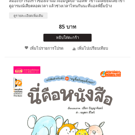
สมอง EF เรื่องราวของเจ้าแมวจอมบูดบึ้ง “แอลฟ์” เขาไม่เคยยิ้มเลย เขา
ดูอารมณ์เสียตลอดเวลา แล้วช่วงเวลาไหนกันนะที่เเอลฟ์ยิ้มบ้าง
ดูรายละเอียดเพิ่มเติม
85 บาท
หยิบใส่ตะกร้า
เพิ่มไปรายการโปรด
เพิ่มไปเปรียบเทียบ