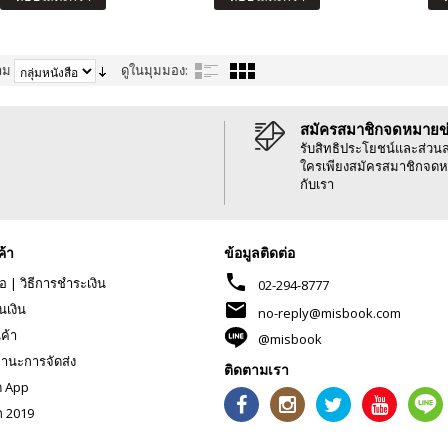
าม
ดูในมุมมอง:
สมัครสมาชิกจดหมายข
รับสิทธิประโยชน์และส่วน
ใครเพียงสมัครสมาชิกจดห
กับเรา
ค้า
ข้อมูลติดต่อ
phone
้อ
|
วิธีการชำระเงิน
02-294-8777
mail
นเงิน
no-reply@misbook.com
นค้า
@misbook
านะการจัดส่ง
ติดตามเรา
ด App
ก 2019