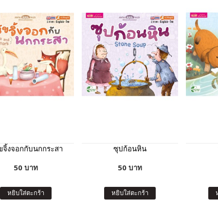
ัขจิ้งจอกกับนกกระสา
ซุปก้อนหิน
50 บาท
50 บาท
หยิบใส่ตะกร้า
หยิบใส่ตะกร้า