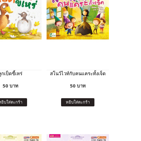
ลูกเป็ดขี้เหร่
สโนว์ไวท์กับคนแคระทั้งเจ็ด
50 บาท
50 บาท
หยิบใส่ตะกร้า
หยิบใส่ตะกร้า