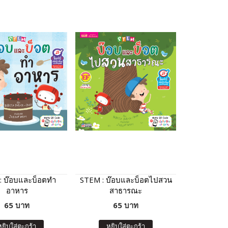
: บ๊อบและบ็อตทำ
STEM : บ๊อบและบ็อตไปสวน
อาหาร
สาธารณะ
65 บาท
65 บาท
หยิบใส่ตะกร้า
หยิบใส่ตะกร้า