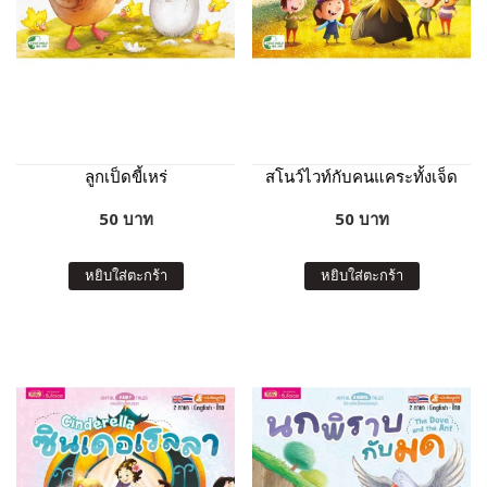
ลูกเป็ดขี้เหร่
สโนว์ไวท์กับคนแคระทั้งเจ็ด
50 บาท
50 บาท
หยิบใส่ตะกร้า
หยิบใส่ตะกร้า