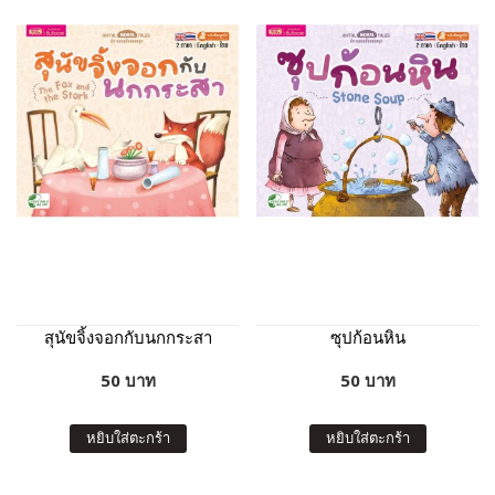
สุนัขจิ้งจอกกับนกกระสา
ซุปก้อนหิน
50 บาท
50 บาท
หยิบใส่ตะกร้า
หยิบใส่ตะกร้า