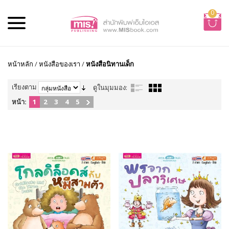
0
หน้าหลัก
/
หนังสือของเรา
/
หนังสือนิทานเด็ก
เรียงตาม
ดูในมุมมอง:
หน้า:
1
2
3
4
5