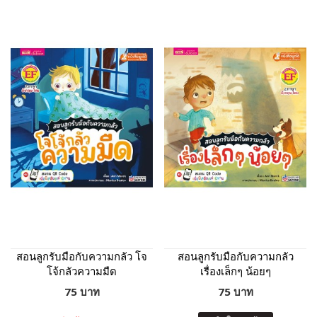
สอนลูกรับมือกับความกลัว โจ
สอนลูกรับมือกับความกลัว
โจ้กลัวความมืด
เรื่องเล็กๆ น้อยๆ
75 บาท
75 บาท