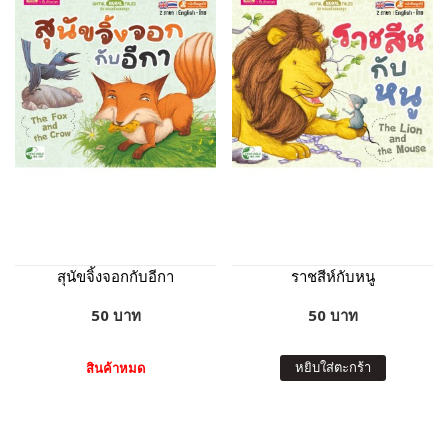
สุนัขจิ้งจอกกับอีกา
ราชสีห์กับหนู
50 บาท
50 บาท
หยิบใส่ตะกร้า
สินค้าหมด