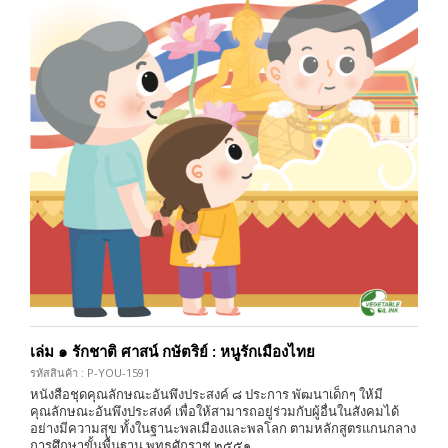
เล่ม ๑ รักชาติ ศาสน์ กษัตริย์ : หนูรักเมืองไทย
รหัสสินค้า : P-YOU-1591
หนังสือชุดคุณลักษณะอันพึงประสงค์ ๘ ประการ พัฒนาเด็กๆ ให้มี
คุณลักษณะอันพึงประสงค์ เพื่อให้สามารถอยู่ร่วมกับผู้อื่นในสังคมได้
อย่างมีความสุข ทั้งในฐานะพลเมืองและพลโลก ตามหลักสูตรแกนกลาง
การศึกษาขั้นพื้นฐาน พุทธศักราช ๒๕๕๑