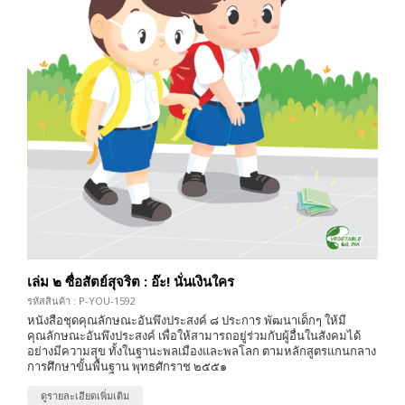
เล่ม ๒ ซื่อสัตย์สุจริต : อ๊ะ! นั่นเงินใคร
รหัสสินค้า : P-YOU-1592
หนังสือชุดคุณลักษณะอันพึงประสงค์ ๘ ประการ พัฒนาเด็กๆ ให้มี
คุณลักษณะอันพึงประสงค์ เพื่อให้สามารถอยู่ร่วมกับผู้อื่นในสังคมได้
อย่างมีความสุข ทั้งในฐานะพลเมืองและพลโลก ตามหลักสูตรแกนกลาง
การศึกษาขั้นพื้นฐาน พุทธศักราช ๒๕๕๑
ดูรายละเอียดเพิ่มเติม