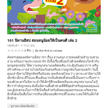
101 นิทานอีสป สอนหนูน้อยให้เป็นคนดี เล่ม 2
รหัสสินค้า : P-YOU-606
0 รีวิว
|
Be the first to review
คัดสรรสุดยอดนิทานอีสป 101 เรื่อง อ่านสนุก ถ่ายทอดด้วยสำนวนชวน
อ่าน พร้อมภาพประกอบน่ารัก มีเนื้อเรื่องที่แฝงไปด้วยคติสอนใจเข้ากับ
ทุกยุคทุกสมัย ให้ความสนุกสนานเพลิดเพลิน กระตุ้นจินตนาการ เสริม
สร้างทักษะการอ่านไปพร้อมกับส่งเสริมความผูกพันในครอบครัว วันนี้
คุณเล่านิทานให้ลูกฟังหรือยังเอ่ย เคยสังเกตไหมว่า เวลาจะเล่านิทานให้
เด็กฟัง เด็กจะดีใจและตื่นเต้นมากเป็นพิเศษทั้งหมดนี้เป็นเพราะเรื่องราว
ของตัวละครในนิทาน ทำให้เด็กรู้สึกเพลิดเพลินและสนุกสนานจนไม่รู้
สึกว่ากำลังถูกสอน ดังนั้นนิทานคือตัวช่วยที่ดีที่สุดสำหรับคุณพ่อคุณแม่
และผู้ปกครองในการใช้เป็นสื่อสำหรับสั่งสอนคุณธรรมและจริยธรรม
อีกทั้งยังเป็นสื่อในการปรับเปลี่ยนพฤติกรรมที่ไม่เหมาะสมให้กับเด็กได้
อีกด้วย
ดูรายละเอียดเพิ่มเติม