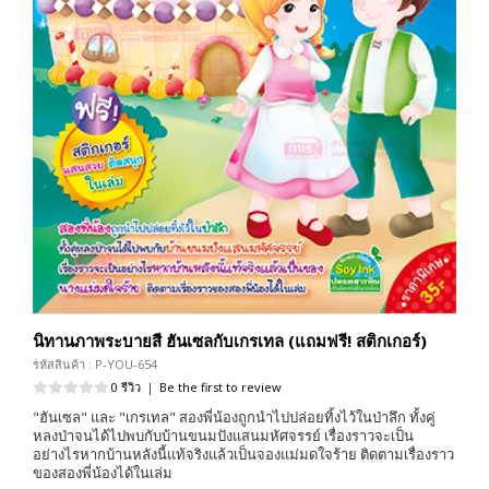
นิทานภาพระบายสี ฮันเซลกับเกรเทล (แถมฟรี! สติกเกอร์)
รหัสสินค้า : P-YOU-654
0 รีวิว
|
Be the first to review
"ฮันเซล" และ "เกรเทล" สองพี่น้องถูกนำไปปล่อยทิ้งไว้ในป่าลึก ทั้งคู่
หลงป่าจนได้ไปพบกับบ้านขนมปังแสนมหัศจรรย์ เรื่องราวจะเป็น
อย่างไรหากบ้านหลังนี้แท้จริงแล้วเป็นจองแม่มดใจร้าย ติดตามเรื่องราว
ของสองพี่น้องได้ในเล่ม