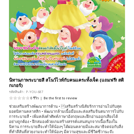
นิทานภาพระบายสี สโนว์ไวท์กับคนแคระทั้งเจ็ด (แถมฟรี! สติ
กเกอร์)
รหัสสินค้า : P-YOU-687
0 รีวิว
|
Be the first to review
ช่วยเสริมสร้างพัฒนาการด้าน • เสริมสร้างนิสัยรักการอ่านไปกับสุด
ยอดนิทานคลาสสิก • พัฒนากล้ามเนื้อมือและส่งเสริมจินตนาการไปกับ
การระบายสี • เพิ่มคลังคำศัพท์ภาษาอังกฤษและฝึกอ่านออกเสียงได้
อย่างถูกต้อง • ฝึกสมองด้วยเกมสร้างสรรค์แสนสนุกจากเนื้อเรื่องใน
นิทาน การระบายสีจะทำให้น้องๆ ได้ผ่อนคลายมีและสมาธิจดจ่อกับสิ่ง
ที่ทำสีสันที่สวยงามจะทำให้น้องๆ มีความสุขและมีชีวิตชีวานะจ๊ะ