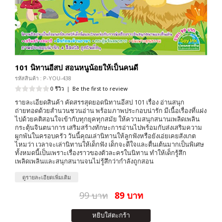
101 นิทานอีสป สอนหนูน้อยให้เป็นคนดี
รหัสสินค้า : P-YOU-438
0 รีวิว
|
Be the first to review
รายละเอียดสินค้า คัดสรรสุดยอดนิทานอีสป 101 เรื่อง อ่านสนุก
ถ่ายทอดด้วยสำนวนชวนอ่าน พร้อมภาพประกอบน่ารัก มีเนื้อเรื่องที่แฝง
ไปด้วยคติสอนใจเข้ากับทุกยุคทุกสมัย ให้ความสนุกสนานเพลิดเพลิน
กระตุ้นจินตนาการ เสริมสร้างทักษะการอ่านไปพร้อมกับส่งเสริมความ
ผูกพันในครอบครัว วันนี้คุณเล่านิทานให้ลูกฟังหรือยังเอ่ยเคยสังเกต
ไหมว่า เวลาจะเล่านิทานให้เด็กฟัง เด็กจะดีใจและตื่นเต้นมากเป็นพิเศษ
ทั้งหมดนี้เป็นเพราะเรื่องราวของตัวละครในนิทาน ทำให้เด็กรู้สึก
เพลิดเพลินและสนุกสนานจนไม่รู้สึกว่ากำลังถูกสอน
ดูรายละเอียดเพิ่มเติม
99 บาท
89 บาท
หยิบใส่ตะกร้า