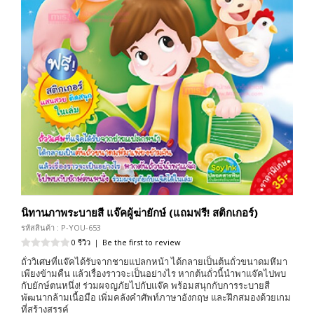
นิทานภาพระบายสี แจ๊คผู้ฆ่ายักษ์ (แถมฟรี! สติกเกอร์)
รหัสสินค้า : P-YOU-653
0 รีวิว
|
Be the first to review
ถั่ววิเศษที่แจ๊คได้รับจากชายแปลกหน้า ได้กลายเป็นต้นถั่วขนาดมหึมา
เพียงข้ามคืน แล้วเรื่องราวจะเป็นอย่างไร หากต้นถั่วนี้นำพาแจ๊คไปพบ
กับยักษ์ตนหนึ่ง! ร่วมผจญภัยไปกับแจ๊ค พร้อมสนุกกับการระบายสี
พัฒนากล้ามเนื้อมือ เพิ่มคลังคำศัพท์ภาษาอังกฤษ และฝึกสมองด้วยเกม
ที่สร้างสรรค์