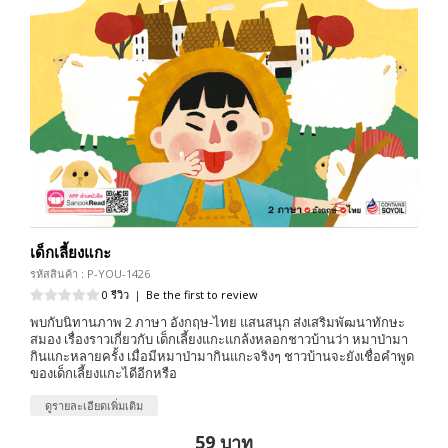
เด็กเลี้ยงแกะ
รหัสสินค้า : P-YOU-1426
0 รีวิว
|
Be the first to review
พบกับนิทานภาพ 2 ภาษา อังกฤษ-ไทย แสนสนุก ส่งเสริมพัฒนาทักษะ
สมอง เรื่องราวเกี่ยวกับ เด็กเลี้ยงแกะแกล้งหลอกชาวบ้านว่า หมาป่ามา
กินแกะหลายครั้ง เมื่อมีหมาป่ามากินแกะจริงๆ ชาวบ้านจะยังเชื่อคำพูด
ของเด็กเลี้ยงแกะไดีอีกหรือ
ดูรายละเอียดเพิ่มเติม
59 บาท