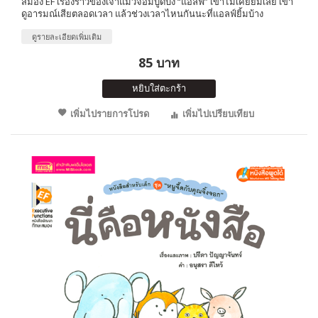
สมอง EF เรื่องราวของเจ้าแมวจอมบูดบึ้ง “แอลฟ์” เขาไม่เคยยิ้มเลย เขา
ดูอารมณ์เสียตลอดเวลา แล้วช่วงเวลาไหนกันนะที่เเอลฟ์ยิ้มบ้าง
ดูรายละเอียดเพิ่มเติม
85 บาท
หยิบใส่ตะกร้า
เพิ่มไปรายการโปรด
เพิ่มไปเปรียบเทียบ