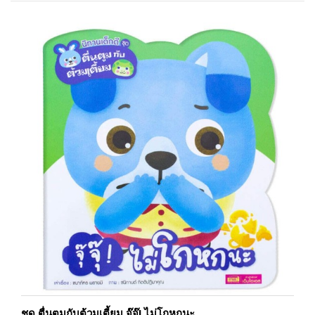
ชุด ตื่นตูมกับต้วมเตี้ยม จุ๊จุ๊! ไม่โกหกนะ