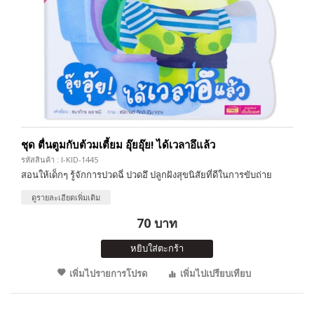
ชุด ตื่นตูมกับต้วมเตี้ยม อุ๊ยอุ๊ย! ได้เวลาอึแล้ว
รหัสสินค้า : I-KID-1445
สอนให้เด็กๆ รู้จักการปวดฉี่ ปวดอึ ปลูกฝังสุขนิสัยที่ดีในการขับถ่าย
ดูรายละเอียดเพิ่มเติม
70 บาท
หยิบใส่ตะกร้า
เพิ่มไปรายการโปรด
เพิ่มไปเปรียบเทียบ