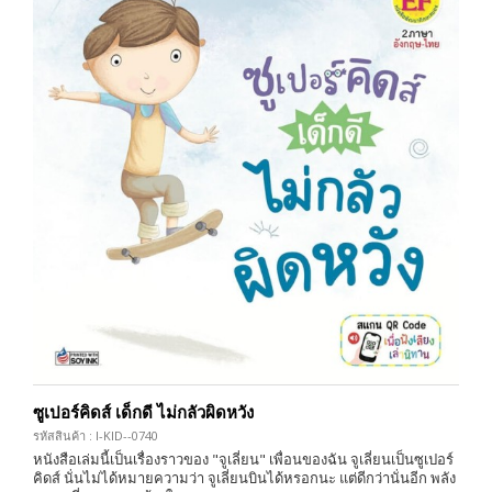
ซูเปอร์คิดส์ เด็กดี ไม่กลัวผิดหวัง
รหัสสินค้า : I-KID--0740
หนังสือเล่มนี้เป็นเรื่องราวของ "จูเลี่ยน" เพื่อนของฉัน จูเลี่ยนเป็นซูเปอร์
คิดส์ นั่นไม่ได้หมายความว่า จูเลี่ยนบินได้หรอกนะ แต่ดีกว่านั่นอีก พลัง