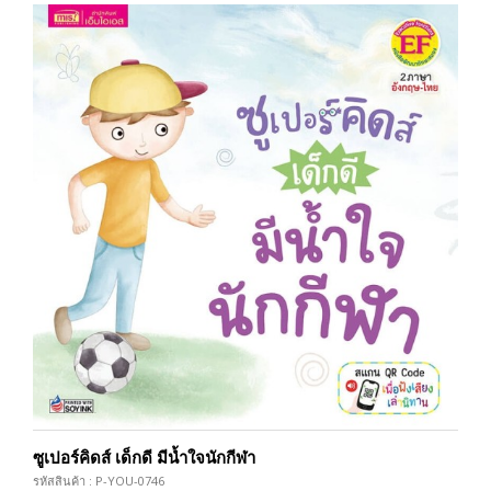
ซูเปอร์คิดส์ เด็กดี มีน้ำใจนักกีฬา
รหัสสินค้า : P-YOU-0746