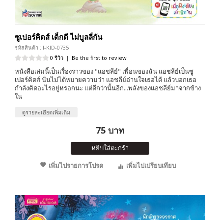
ซูเปอร์คิดส์ เด็กดี ไม่บูลลี่กัน
รหัสสินค้า : I-KID-0735
0 รีวิว
|
Be the first to review
หนังสือเล่มนี้เป็นเรื่องราวของ "แอชลีย์" เพื่อนของฉัน แอชลีย์เป็นซู
เปอร์คิดส์ นั่นไม่ได้หมายความว่า แอชลีย์อ่านใจเธอได้ แล้วบอกเธอ
กำลังคิดอะไรอยู่หรอกนะ แต่ดีกว่านั้นอีก...พลังของแอชลีย์มาจากข้าง
ใน
ดูรายละเอียดเพิ่มเติม
75 บาท
หยิบใส่ตะกร้า
เพิ่มไปรายการโปรด
เพิ่มไปเปรียบเทียบ