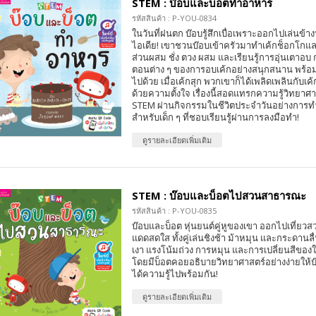
STEM : บ๊อบและบ็อตทำอาหาร
รหัสสินค้า : P-YOU-0834
ในวันที่ฝนตก บ๊อบรู้สึกเบื่อเพราะออกไปเล่นข้าง
ไอเดีย! เขาชวนบ๊อบเข้าครัวมาทำเค้กช็อกโกแลตด
ส่วนผสม ชั่ง ตวง ผสม และเรียนรู้การอุ่นเตาอบ 
ตอนต่าง ๆ ของการอบเค้กอย่างสนุกสนาน พร้
ไปด้วย เมื่อเค้กสุก พวกเขาก็ได้เพลิดเพลินกับเค
ด้วยความตั้งใจ เรื่องนี้สอดแทรกความรู้วิทยา
STEM ผ่านกิจกรรมในชีวิตประจำวันอย่างการ
สำหรับเด็ก ๆ ที่ชอบเรียนรู้ผ่านการลงมือทำ!
ดูรายละเอียดเพิ่มเติม
STEM : บ๊อบและบ็อตไปสวนสาธารณะ
รหัสสินค้า : P-YOU-0835
บ๊อบและบ็อต หุ่นยนต์คู่หูของเขา ออกไปเที่ยว
แดดสดใส ทั้งคู่เล่นชิงช้า ม้าหมุน และกระดานลื่
เงา แรงโน้มถ่วง การหมุน และการเปลี่ยนสีของ
โดยมีบ็อตคอยอธิบายวิทยาศาสตร์อย่างง่ายให้บ
ได้ความรู้ไปพร้อมกัน!
ดูรายละเอียดเพิ่มเติม