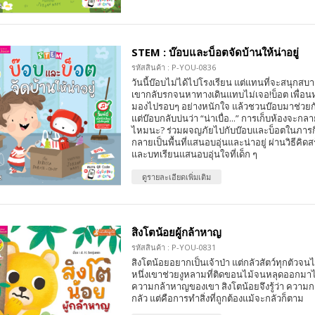
STEM : บ๊อบและบ็อตจัดบ้านให้น่าอยู่
รหัสสินค้า : P-YOU-0836
วันนี้บ๊อบไม่ได้ไปโรงเรียน แต่แทนที่จะสนุกสบา
เขากลับรกจนหาทางเดินแทบไม่เจอ!บ็อต เพื่อนหุ
มองไปรอบๆ อย่างหนักใจ แล้วชวนบ๊อบมาช่วยกันจ
แต่บ๊อบกลับบ่นว่า “น่าเบื่อ...” การเก็บห้องจะกลา
ไหมนะ? ร่วมผจญภัยไปกับบ๊อบและบ็อตในภารกิจ
กลายเป็นพื้นที่แสนอบอุ่นและน่าอยู่ ผ่านวิธีคิด
และบทเรียนแสนอบอุ่นใจที่เด็ก ๆ
ดูรายละเอียดเพิ่มเติม
สิงโตน้อยผู้กล้าหาญ
รหัสสินค้า : P-YOU-0831
สิงโตน้อยอยากเป็นเจ้าป่า แต่กลัวสัตว์ทุกตัวจน
หนึ่งเขาช่วยงูหลามที่ติดขอนไม้จนหลุดออกมาไ
ความกล้าหาญของเขา สิงโตน้อยจึงรู้ว่า ความก
กลัว แต่คือการทำสิ่งที่ถูกต้องแม้จะกลัวก็ตาม