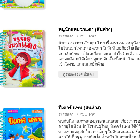
หนูน้อยหมวกแดง (สันห่วง)
รหัสสินค้า : P-YOU-1492
นิทาน 2 ภาษา อังกฤษ-ไทย เรื่องราวของหนูน้อยท
ไปไหนมาไหนตลอดเวลา ในวันที่เธอต้องไปเยี่ย
แต่กลับต้องตกเป็นเหยื่อของหมาป่าใจร้ายที่วา
เล่าจะมีฉากให้เด็กๆ ดูแบบจัดเต็มทั้งหน้า ในส่วน
เข้าใจง่าย แถมสนุกอีกด้วย
ดูรายละเอียดเพิ่มเติม
ปีเตอร์ แพน (สันห่วง)
รหัสสินค้า : P-YOU-1491
พบกับนิทานภาพสองภาษาแสนสนุก เรื่องราวของป
ชายผู้ไม่มีวันเติบโตเป็นผู้ใหญ่ ปีเตอร์ แพน ใช้
ของเขาผจญภัยในเกาะเล็กๆ ในดินแดนเนเวอร์แล
ฉากให้เด็กๆ ดูแบบจัดเต็มทั้งหน้า ในส่วนเนื้อหาก