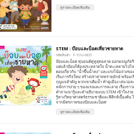
ดูรายละเอียดเพิ่มเติม
STEM : บ๊อบและบ็อตเที่ยวชายหาด
รหัสสินค้า : P-YOU-0833
บ๊อบและบ็อต หุ่นยนต์คู่หูสุดฉลาด ออกผจญภัย
แต่แล้วบ๊อบก็ต้องประหลาดใจ น้ำทะเลหายไปไหน
ตอบเกี่ยวกับ "น้ำขึ้นน้ำลง" และแรงโน้มถ่วงของดว
เริ่มภารกิจใหม่ สร้างปราสาททรายยักษ์ พร้อมเรี
กุญแจสำคัญ พวกเขาเติมน้ำ ทำคูเมือง เล่นวอล
หลักการง่าย ๆ ของแรงและการละลาย เรื่องราวสุ
คำถามน่ารู้และคำอธิบายแบบ STEM เข้าใจง่าย เ
รู้ทางวิทยาศาสตร์ธรรมชาติและฟิสิกส์เบื้องต้น 
จากมิตรภาพของบ๊อบและบ็อต!
ดูรายละเอียดเพิ่มเติม