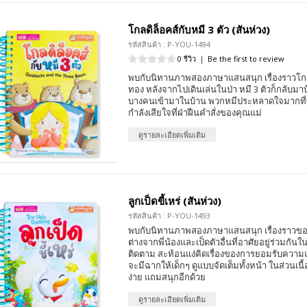
โกลดิล็อคส์กับหมี 3 ตัว (สันห่วง)
รหัสสินค้า : P-YOU-1494
0 รีวิว
|
Be the first to review
พบกับนิทานภาพสองภาษาแสนสนุก เรื่องราวโกล
ทอง หลังจากไปเดินเล่นในป่า หมี 3 ตัวก็กลับมา
บางคนเข้ามาในบ้าน พวกหมีประหลาดใจมากที่พบ
กำลังเสียใจที่ฝ่าฝืนคำสั่งของคุณแม่
ดูรายละเอียดเพิ่มเติม
ลูกเป็ดขี้เหร่ (สันห่วง)
รหัสสินค้า : P-YOU-1493
พบกับนิทานภาพสองภาษาแสนสนุก เรื่องราวของเ
ต่างจากพี่น้องและเป็ดตัวอื่นที่อาศัยอยู่ร่วมกันใ
ติดตาม สะท้อนแง่คิดเรื่องของการยอมรับความแ
จะมีฉากให้เด็กๆ ดูแบบจัดเต็มทั้งหน้า ในส่วนเนื้
ง่าย แถมสนุกอีกด้วย
ดูรายละเอียดเพิ่มเติม