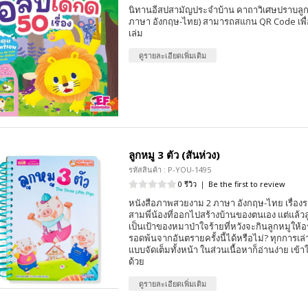
นิทานอีสปสามัญประจำบ้าน คาถาวิเศษปราบลูกน้
ภาษา อังกฤษ-ไทย) สามารถสแกน QR Code เพื่
เล่ม
ดูรายละเอียดเพิ่มเติม
ลูกหมู 3 ตัว (สันห่วง)
รหัสสินค้า : P-YOU-1495
0 รีวิว
|
Be the first to review
หนังสือภาพสวยงาม 2 ภาษา อังกฤษ-ไทย เรื่อง
สามพี่น้องที่ออกไปสร้างบ้านของตนเอง แต่แล้วลู
เป็นเป้าของหมาป่าใจร้ายที่หวังจะกินลูกหมูให้อ
รอดพ้นจากอันตรายครั้งนี้ได้หรือไม่? ทุกการเล่
แบบจัดเต็มทั้งหน้า ในส่วนเนื้อหาก็อ่านง่าย เข้
ด้วย
ดูรายละเอียดเพิ่มเติม