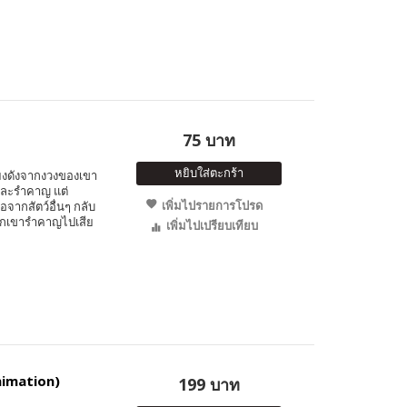
75 บาท
หยิบใส่ตะกร้า
เสียงดังจากงวงของเขา
ใจและรำคาญ แต่
เพิ่มไปรายการโปรด
จากสัตว์อื่นๆ กลับ
พวกเขารำคาญไปเสีย
เพิ่มไปเปรียบเทียบ
Animation)
199 บาท