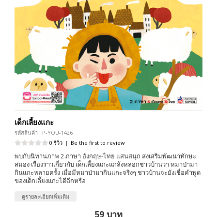
เด็กเลี้ยงแกะ
รหัสสินค้า : P-YOU-1426
0 รีวิว
|
Be the first to review
พบกับนิทานภาพ 2 ภาษา อังกฤษ-ไทย แสนสนุก ส่งเสริมพัฒนาทักษะ
สมอง เรื่องราวเกี่ยวกับ เด็กเลี้ยงแกะแกล้งหลอกชาวบ้านว่า หมาป่ามา
กินแกะหลายครั้ง เมื่อมีหมาป่ามากินแกะจริงๆ ชาวบ้านจะยังเชื่อคำพูด
ของเด็กเลี้ยงแกะไดีอีกหรือ
ดูรายละเอียดเพิ่มเติม
59 บาท