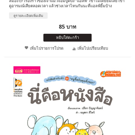
สมอง EF เรื่องราวของเจ้าแมวจอมบูดบึ้ง “แอลฟ์” เขาไม่เคยยิ้มเลย เขา
ดูอารมณ์เสียตลอดเวลา แล้วช่วงเวลาไหนกันนะที่เเอลฟ์ยิ้มบ้าง
ดูรายละเอียดเพิ่มเติม
85 บาท
หยิบใส่ตะกร้า
เพิ่มไปรายการโปรด
เพิ่มไปเปรียบเทียบ