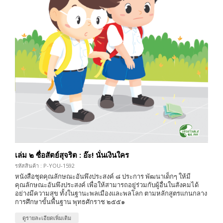
เล่ม ๒ ซื่อสัตย์สุจริต : อ๊ะ! นั่นเงินใคร
รหัสสินค้า : P-YOU-1592
หนังสือชุดคุณลักษณะอันพึงประสงค์ ๘ ประการ พัฒนาเด็กๆ ให้มี
คุณลักษณะอันพึงประสงค์ เพื่อให้สามารถอยู่ร่วมกับผู้อื่นในสังคมได้
อย่างมีความสุข ทั้งในฐานะพลเมืองและพลโลก ตามหลักสูตรแกนกลาง
การศึกษาขั้นพื้นฐาน พุทธศักราช ๒๕๕๑
ดูรายละเอียดเพิ่มเติม