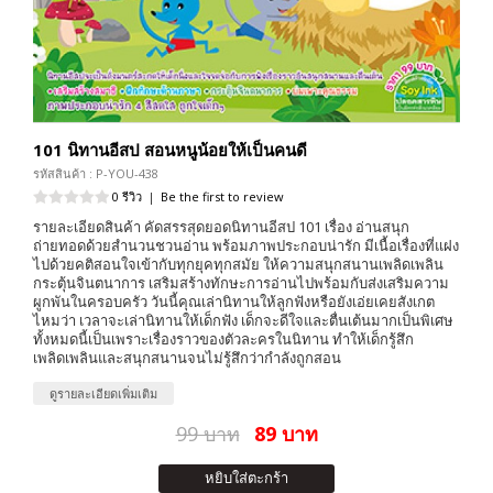
101 นิทานอีสป สอนหนูน้อยให้เป็นคนดี
รหัสสินค้า : P-YOU-438
0 รีวิว
|
Be the first to review
รายละเอียดสินค้า คัดสรรสุดยอดนิทานอีสป 101 เรื่อง อ่านสนุก
ถ่ายทอดด้วยสำนวนชวนอ่าน พร้อมภาพประกอบน่ารัก มีเนื้อเรื่องที่แฝง
ไปด้วยคติสอนใจเข้ากับทุกยุคทุกสมัย ให้ความสนุกสนานเพลิดเพลิน
กระตุ้นจินตนาการ เสริมสร้างทักษะการอ่านไปพร้อมกับส่งเสริมความ
ผูกพันในครอบครัว วันนี้คุณเล่านิทานให้ลูกฟังหรือยังเอ่ยเคยสังเกต
ไหมว่า เวลาจะเล่านิทานให้เด็กฟัง เด็กจะดีใจและตื่นเต้นมากเป็นพิเศษ
ทั้งหมดนี้เป็นเพราะเรื่องราวของตัวละครในนิทาน ทำให้เด็กรู้สึก
เพลิดเพลินและสนุกสนานจนไม่รู้สึกว่ากำลังถูกสอน
ดูรายละเอียดเพิ่มเติม
99 บาท
89 บาท
หยิบใส่ตะกร้า