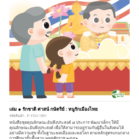
เล่ม ๑ รักชาติ ศาสน์ กษัตริย์ : หนูรักเมืองไทย
รหัสสินค้า : P-YOU-1591
หนังสือชุดคุณลักษณะอันพึงประสงค์ ๘ ประการ พัฒนาเด็กๆ ให้มี
คุณลักษณะอันพึงประสงค์ เพื่อให้สามารถอยู่ร่วมกับผู้อื่นในสังคมได้
อย่างมีความสุข ทั้งในฐานะพลเมืองและพลโลก ตามหลักสูตรแกนกลาง
การศึกษาขั้นพื้นฐาน พุทธศักราช ๒๕๕๑