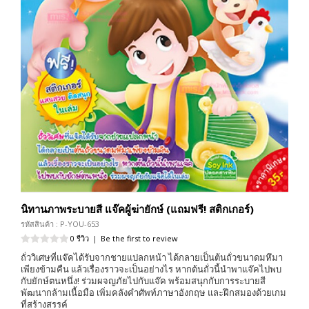
นิทานภาพระบายสี แจ๊คผู้ฆ่ายักษ์ (แถมฟรี! สติกเกอร์)
รหัสสินค้า : P-YOU-653
0 รีวิว
|
Be the first to review
ถั่ววิเศษที่แจ๊คได้รับจากชายแปลกหน้า ได้กลายเป็นต้นถั่วขนาดมหึมา
เพียงข้ามคืน แล้วเรื่องราวจะเป็นอย่างไร หากต้นถั่วนี้นำพาแจ๊คไปพบ
กับยักษ์ตนหนึ่ง! ร่วมผจญภัยไปกับแจ๊ค พร้อมสนุกกับการระบายสี
พัฒนากล้ามเนื้อมือ เพิ่มคลังคำศัพท์ภาษาอังกฤษ และฝึกสมองด้วยเกม
ที่สร้างสรรค์