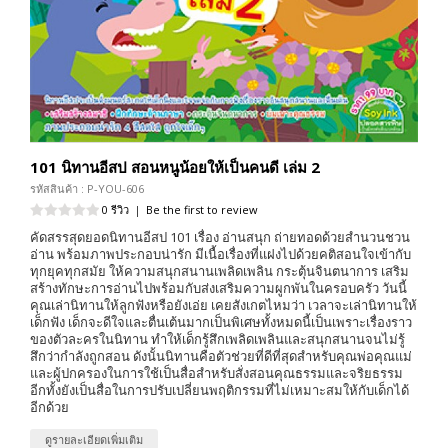
101 นิทานอีสป สอนหนูน้อยให้เป็นคนดี เล่ม 2
รหัสสินค้า : P-YOU-606
0 รีวิว
|
Be the first to review
คัดสรรสุดยอดนิทานอีสป 101 เรื่อง อ่านสนุก ถ่ายทอดด้วยสำนวนชวน
อ่าน พร้อมภาพประกอบน่ารัก มีเนื้อเรื่องที่แฝงไปด้วยคติสอนใจเข้ากับ
ทุกยุคทุกสมัย ให้ความสนุกสนานเพลิดเพลิน กระตุ้นจินตนาการ เสริม
สร้างทักษะการอ่านไปพร้อมกับส่งเสริมความผูกพันในครอบครัว วันนี้
คุณเล่านิทานให้ลูกฟังหรือยังเอ่ย เคยสังเกตไหมว่า เวลาจะเล่านิทานให้
เด็กฟัง เด็กจะดีใจและตื่นเต้นมากเป็นพิเศษทั้งหมดนี้เป็นเพราะเรื่องราว
ของตัวละครในนิทาน ทำให้เด็กรู้สึกเพลิดเพลินและสนุกสนานจนไม่รู้
สึกว่ากำลังถูกสอน ดังนั้นนิทานคือตัวช่วยที่ดีที่สุดสำหรับคุณพ่อคุณแม่
และผู้ปกครองในการใช้เป็นสื่อสำหรับสั่งสอนคุณธรรมและจริยธรรม
อีกทั้งยังเป็นสื่อในการปรับเปลี่ยนพฤติกรรมที่ไม่เหมาะสมให้กับเด็กได้
อีกด้วย
ดูรายละเอียดเพิ่มเติม