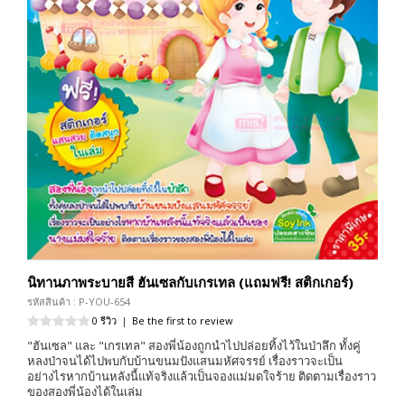
นิทานภาพระบายสี ฮันเซลกับเกรเทล (แถมฟรี! สติกเกอร์)
รหัสสินค้า : P-YOU-654
0 รีวิว
|
Be the first to review
"ฮันเซล" และ "เกรเทล" สองพี่น้องถูกนำไปปล่อยทิ้งไว้ในป่าลึก ทั้งคู่
หลงป่าจนได้ไปพบกับบ้านขนมปังแสนมหัศจรรย์ เรื่องราวจะเป็น
อย่างไรหากบ้านหลังนี้แท้จริงแล้วเป็นจองแม่มดใจร้าย ติดตามเรื่องราว
ของสองพี่น้องได้ในเล่ม