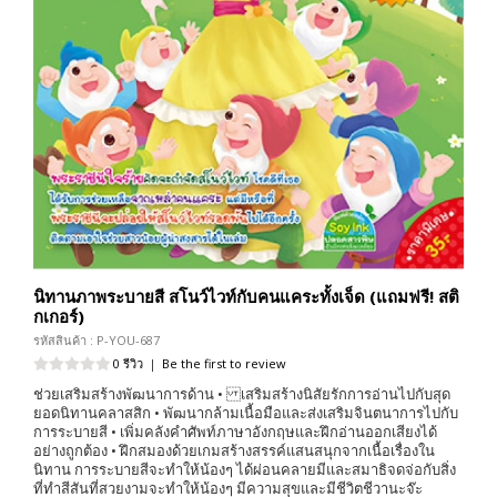
นิทานภาพระบายสี สโนว์ไวท์กับคนแคระทั้งเจ็ด (แถมฟรี! สติ
กเกอร์)
รหัสสินค้า : P-YOU-687
0 รีวิว
|
Be the first to review
ช่วยเสริมสร้างพัฒนาการด้าน • เสริมสร้างนิสัยรักการอ่านไปกับสุด
ยอดนิทานคลาสสิก • พัฒนากล้ามเนื้อมือและส่งเสริมจินตนาการไปกับ
การระบายสี • เพิ่มคลังคำศัพท์ภาษาอังกฤษและฝึกอ่านออกเสียงได้
อย่างถูกต้อง • ฝึกสมองด้วยเกมสร้างสรรค์แสนสนุกจากเนื้อเรื่องใน
นิทาน การระบายสีจะทำให้น้องๆ ได้ผ่อนคลายมีและสมาธิจดจ่อกับสิ่ง
ที่ทำสีสันที่สวยงามจะทำให้น้องๆ มีความสุขและมีชีวิตชีวานะจ๊ะ