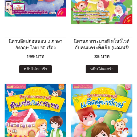
นิทานอีสปก่อนนอน 2 ภาษา
นิทานภาพระบายสี สโนว์ไวท์
อังกฤษ-ไทย 50 เรื่อง
กับคนแคระทั้งเจ็ด (แถมฟรี!
สติกเกอร์)
199 บาท
35 บาท
หยิบใส่ตะกร้า
หยิบใส่ตะกร้า