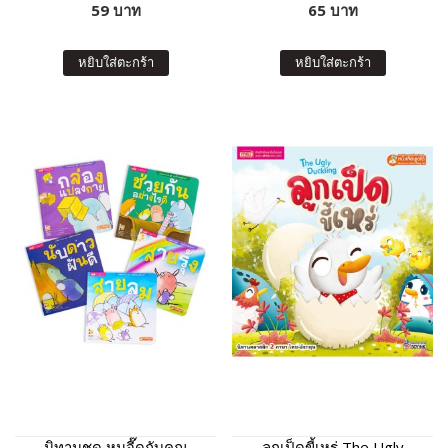
59 บาท
65 บาท
หยิบใส่ตะกร้า
หยิบใส่ตะกร้า
นิทานชุด หนูจี๊ดกับคุณ
ลูกเป็ดขี้เหร่ The Ugly