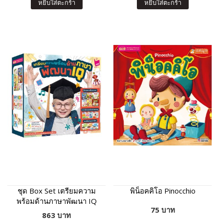
หยิบใส่ตะกร้า
หยิบใส่ตะกร้า
ชุด Box Set เตรียมความ
พิน็อคคิโอ Pinocchio
พร้อมด้านภาษาพัฒนา IQ
75 บาท
13 เล่ม
863 บาท