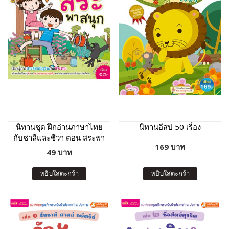
นิทานชุด ฝึกอ่านภาษาไทย
นิทานอีสป 50 เรื่อง
กับชาลีและชีวา ตอน สระพา
169 บาท
สนุก
49 บาท
หยิบใส่ตะกร้า
หยิบใส่ตะกร้า