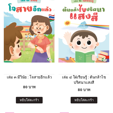
เล่ม ๓ มีวินัย : โจสายอีกแล้ว
เล่ม ๔ ใฝ่เรียนรู้ : ต้นกล้าไข
ปริศนาแสงสี
80 บาท
80 บาท
หยิบใส่ตะกร้า
หยิบใส่ตะกร้า