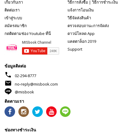
เกี่ยวกับเรา
วิธีการสั่งซื้อ
|
วิธีการชำระเงิน
ติดต่อเรา
แจ้งการโอนเงิน
เข้าสู่ระบบ
วิธีจัดส่งสินค้า
สมัครสมาชิก
ตรวจสอบถานะการจัดส่ง
กดติดตามช่อง Youtube ที่นี่
ดาวน์โหลด App
แคตตาล็อก 2019
Support
ข้อมูลติดต่อ
phone
02-294-8777
mail
no-reply@misbook.com
@misbook
ติดตามเรา
ช่องทางชำระเงิน