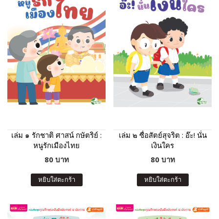
เล่ม ๑ รักชาติ ศาสน์ กษัตริย์ :
เล่ม ๒ ซื่อสัตย์สุจริต : อ๊ะ! นั่น
หนูรักเมืองไทย
เงินใคร
80 บาท
80 บาท
หยิบใส่ตะกร้า
หยิบใส่ตะกร้า