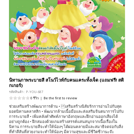
นิทานภาพระบายสี สโนว์ไวท์กับคนแคระทั้งเจ็ด (แถมฟรี! สติ
กเกอร์)
รหัสสินค้า : P-YOU-687
0 รีวิว
|
Be the first to review
ช่วยเสริมสร้างพัฒนาการด้าน • เสริมสร้างนิสัยรักการอ่านไปกับสุด
ยอดนิทานคลาสสิก • พัฒนากล้ามเนื้อมือและส่งเสริมจินตนาการไปกับ
การระบายสี • เพิ่มคลังคำศัพท์ภาษาอังกฤษและฝึกอ่านออกเสียงได้
อย่างถูกต้อง • ฝึกสมองด้วยเกมสร้างสรรค์แสนสนุกจากเนื้อเรื่องใน
นิทาน การระบายสีจะทำให้น้องๆ ได้ผ่อนคลายมีและสมาธิจดจ่อกับสิ่ง
ที่ทำสีสันที่สวยงามจะทำให้น้องๆ มีความสุขและมีชีวิตชีวานะจ๊ะ