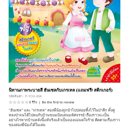
นิทานภาพระบายสี ฮันเซลกับเกรเทล (แถมฟรี! สติกเกอร์)
รหัสสินค้า : P-YOU-654
0 รีวิว
|
Be the first to review
"ฮันเซล" และ "เกรเทล" สองพี่น้องถูกนำไปปล่อยทิ้งไว้ในป่าลึก ทั้งคู่
หลงป่าจนได้ไปพบกับบ้านขนมปังแสนมหัศจรรย์ เรื่องราวจะเป็น
อย่างไรหากบ้านหลังนี้แท้จริงแล้วเป็นจองแม่มดใจร้าย ติดตามเรื่องราว
ของสองพี่น้องได้ในเล่ม