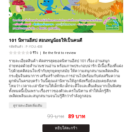
101 นิทานอีสป สอนหนูน้อยให้เป็นคนดี
รหัสสินค้า : P-YOU-438
0 รีวิว
|
Be the first to review
รายละเอียดสินค้า คัดสรรสุดยอดนิทานอีสป 101 เรื่อง อ่านสนุก
ถ่ายทอดด้วยสำนวนชวนอ่าน พร้อมภาพประกอบน่ารัก มีเนื้อเรื่องที่แฝง
ไปด้วยคติสอนใจเข้ากับทุกยุคทุกสมัย ให้ความสนุกสนานเพลิดเพลิน
กระตุ้นจินตนาการ เสริมสร้างทักษะการอ่านไปพร้อมกับส่งเสริมความ
ผูกพันในครอบครัว วันนี้คุณเล่านิทานให้ลูกฟังหรือยังเอ่ยเคยสังเกต
ไหมว่า เวลาจะเล่านิทานให้เด็กฟัง เด็กจะดีใจและตื่นเต้นมากเป็นพิเศษ
ทั้งหมดนี้เป็นเพราะเรื่องราวของตัวละครในนิทาน ทำให้เด็กรู้สึก
เพลิดเพลินและสนุกสนานจนไม่รู้สึกว่ากำลังถูกสอน
ดูรายละเอียดเพิ่มเติม
99 บาท
89 บาท
หยิบใส่ตะกร้า