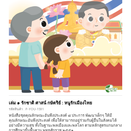
เล่ม ๑ รักชาติ ศาสน์ กษัตริย์ : หนูรักเมืองไทย
รหัสสินค้า : P-YOU-1591
หนังสือชุดคุณลักษณะอันพึงประสงค์ ๘ ประการ พัฒนาเด็กๆ ให้มี
คุณลักษณะอันพึงประสงค์ เพื่อให้สามารถอยู่ร่วมกับผู้อื่นในสังคมได้
อย่างมีความสุข ทั้งในฐานะพลเมืองและพลโลก ตามหลักสูตรแกนกลาง
การศึกษาขั้นพื้นฐาน พุทธศักราช ๒๕๕๑