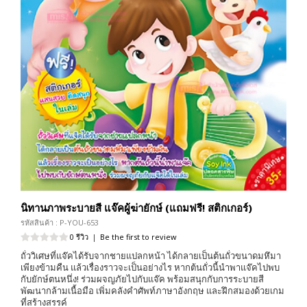
นิทานภาพระบายสี แจ๊คผู้ฆ่ายักษ์ (แถมฟรี! สติกเกอร์)
รหัสสินค้า : P-YOU-653
0 รีวิว
|
Be the first to review
ถั่ววิเศษที่แจ๊คได้รับจากชายแปลกหน้า ได้กลายเป็นต้นถั่วขนาดมหึมา
เพียงข้ามคืน แล้วเรื่องราวจะเป็นอย่างไร หากต้นถั่วนี้นำพาแจ๊คไปพบ
กับยักษ์ตนหนึ่ง! ร่วมผจญภัยไปกับแจ๊ค พร้อมสนุกกับการระบายสี
พัฒนากล้ามเนื้อมือ เพิ่มคลังคำศัพท์ภาษาอังกฤษ และฝึกสมองด้วยเกม
ที่สร้างสรรค์