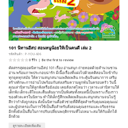
101 นิทานอีสป สอนหนูน้อยให้เป็นคนดี เล่ม 2
รหัสสินค้า : P-YOU-606
0 รีวิว
|
Be the first to review
คัดสรรสุดยอดนิทานอีสป 101 เรื่อง อ่านสนุก ถ่ายทอดด้วยสำนวนชวน
อ่าน พร้อมภาพประกอบน่ารัก มีเนื้อเรื่องที่แฝงไปด้วยคติสอนใจเข้ากับ
ทุกยุคทุกสมัย ให้ความสนุกสนานเพลิดเพลิน กระตุ้นจินตนาการ เสริม
สร้างทักษะการอ่านไปพร้อมกับส่งเสริมความผูกพันในครอบครัว วันนี้
คุณเล่านิทานให้ลูกฟังหรือยังเอ่ย เคยสังเกตไหมว่า เวลาจะเล่านิทานให้
เด็กฟัง เด็กจะดีใจและตื่นเต้นมากเป็นพิเศษทั้งหมดนี้เป็นเพราะเรื่องราว
ของตัวละครในนิทาน ทำให้เด็กรู้สึกเพลิดเพลินและสนุกสนานจนไม่รู้
สึกว่ากำลังถูกสอน ดังนั้นนิทานคือตัวช่วยที่ดีที่สุดสำหรับคุณพ่อคุณแม่
และผู้ปกครองในการใช้เป็นสื่อสำหรับสั่งสอนคุณธรรมและจริยธรรม
อีกทั้งยังเป็นสื่อในการปรับเปลี่ยนพฤติกรรมที่ไม่เหมาะสมให้กับเด็กได้
อีกด้วย
ดูรายละเอียดเพิ่มเติม