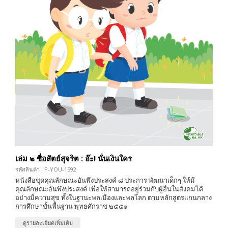
เล่ม ๒ ซื่อสัตย์สุจริต : อ๊ะ! นั่นเงินใคร
รหัสสินค้า : P-YOU-1592
หนังสือชุดคุณลักษณะอันพึงประสงค์ ๘ ประการ พัฒนาเด็กๆ ให้มี
คุณลักษณะอันพึงประสงค์ เพื่อให้สามารถอยู่ร่วมกับผู้อื่นในสังคมได้
อย่างมีความสุข ทั้งในฐานะพลเมืองและพลโลก ตามหลักสูตรแกนกลาง
การศึกษาขั้นพื้นฐาน พุทธศักราช ๒๕๕๑
ดูรายละเอียดเพิ่มเติม