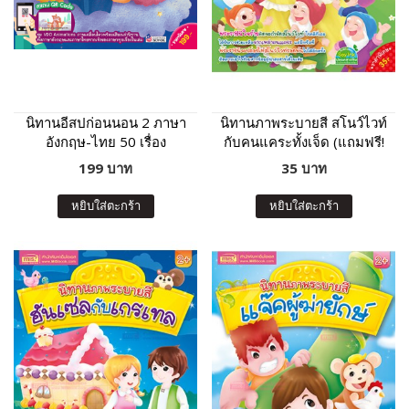
นิทานอีสปก่อนนอน 2 ภาษา
นิทานภาพระบายสี สโนว์ไวท์
อังกฤษ-ไทย 50 เรื่อง
กับคนแคระทั้งเจ็ด (แถมฟรี!
สติกเกอร์)
199 บาท
35 บาท
หยิบใส่ตะกร้า
หยิบใส่ตะกร้า