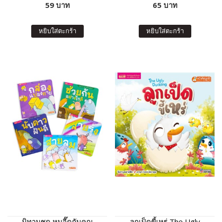
59 บาท
65 บาท
หยิบใส่ตะกร้า
หยิบใส่ตะกร้า
นิทานชุด หนูจี๊ดกับคุณ
ลูกเป็ดขี้เหร่ The Ugly