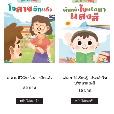
เล่ม ๓ มีวินัย : โจสายอีกแล้ว
เล่ม ๔ ใฝ่เรียนรู้ : ต้นกล้าไข
ปริศนาแสงสี
80 บาท
80 บาท
หยิบใส่ตะกร้า
หยิบใส่ตะกร้า