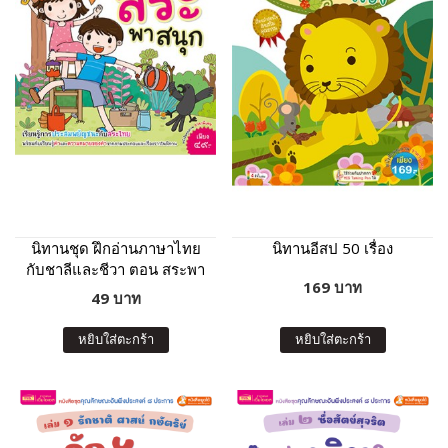
นิทานชุด ฝึกอ่านภาษาไทย
นิทานอีสป 50 เรื่อง
กับชาลีและชีวา ตอน สระพา
169 บาท
สนุก
49 บาท
หยิบใส่ตะกร้า
หยิบใส่ตะกร้า