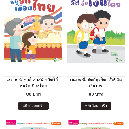
เล่ม ๑ รักชาติ ศาสน์ กษัตริย์ :
เล่ม ๒ ซื่อสัตย์สุจริต : อ๊ะ! นั่น
หนูรักเมืองไทย
เงินใคร
80 บาท
80 บาท
หยิบใส่ตะกร้า
หยิบใส่ตะกร้า