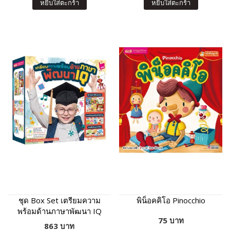
หยิบใส่ตะกร้า
หยิบใส่ตะกร้า
ชุด Box Set เตรียมความ
พิน็อคคิโอ Pinocchio
พร้อมด้านภาษาพัฒนา IQ
75 บาท
13 เล่ม
863 บาท