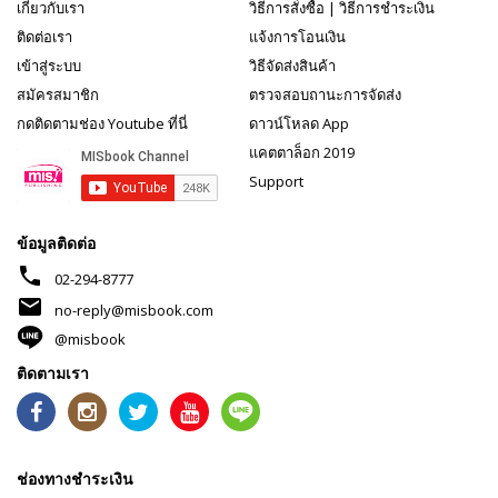
เกี่ยวกับเรา
วิธีการสั่งซื้อ
|
วิธีการชำระเงิน
ติดต่อเรา
แจ้งการโอนเงิน
เข้าสู่ระบบ
วิธีจัดส่งสินค้า
สมัครสมาชิก
ตรวจสอบถานะการจัดส่ง
กดติดตามช่อง Youtube ที่นี่
ดาวน์โหลด App
แคตตาล็อก 2019
Support
ข้อมูลติดต่อ
phone
02-294-8777
mail
no-reply@misbook.com
@misbook
ติดตามเรา
ช่องทางชำระเงิน