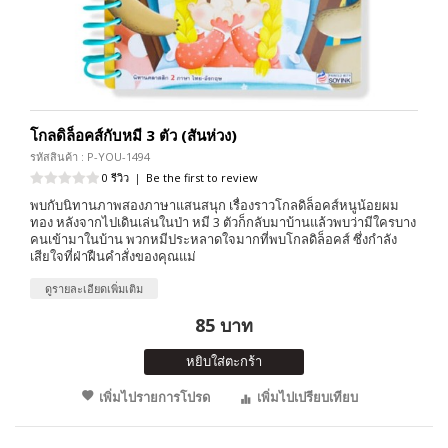
โกลดิล็อคส์กับหมี 3 ตัว (สันห่วง)
รหัสสินค้า : P-YOU-1494
0 รีวิว
|
Be the first to review
พบกับนิทานภาพสองภาษาแสนสนุก เรื่องราวโกลดิล็อคส์หนูน้อยผม
ทอง หลังจากไปเดินเล่นในป่า หมี 3 ตัวก็กลับมาบ้านแล้วพบว่ามีใครบาง
คนเข้ามาในบ้าน พวกหมีประหลาดใจมากที่พบโกลดิล็อคส์ ซึ่งกำลัง
เสียใจที่ฝ่าฝืนคำสั่งของคุณแม่
ดูรายละเอียดเพิ่มเติม
85 บาท
หยิบใส่ตะกร้า
เพิ่มไปรายการโปรด
เพิ่มไปเปรียบเทียบ