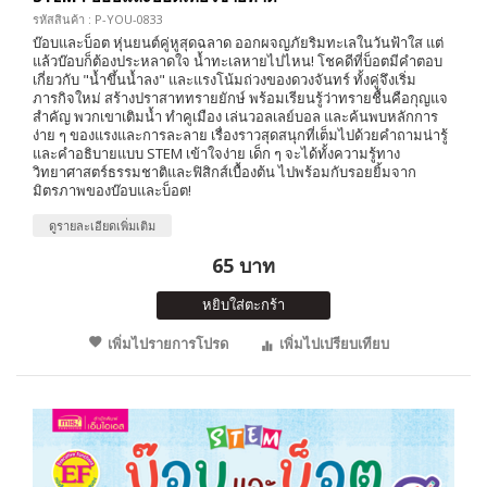
รหัสสินค้า : P-YOU-0833
บ๊อบและบ็อต หุ่นยนต์คู่หูสุดฉลาด ออกผจญภัยริมทะเลในวันฟ้าใส แต่
แล้วบ๊อบก็ต้องประหลาดใจ น้ำทะเลหายไปไหน! โชคดีที่บ็อตมีคำตอบ
เกี่ยวกับ "น้ำขึ้นน้ำลง" และแรงโน้มถ่วงของดวงจันทร์ ทั้งคู่จึงเริ่ม
ภารกิจใหม่ สร้างปราสาททรายยักษ์ พร้อมเรียนรู้ว่าทรายชื้นคือกุญแจ
สำคัญ พวกเขาเติมน้ำ ทำคูเมือง เล่นวอลเลย์บอล และค้นพบหลักการ
ง่าย ๆ ของแรงและการละลาย เรื่องราวสุดสนุกที่เต็มไปด้วยคำถามน่ารู้
และคำอธิบายแบบ STEM เข้าใจง่าย เด็ก ๆ จะได้ทั้งความรู้ทาง
วิทยาศาสตร์ธรรมชาติและฟิสิกส์เบื้องต้น ไปพร้อมกับรอยยิ้มจาก
มิตรภาพของบ๊อบและบ็อต!
ดูรายละเอียดเพิ่มเติม
65 บาท
หยิบใส่ตะกร้า
เพิ่มไปรายการโปรด
เพิ่มไปเปรียบเทียบ