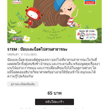
STEM : บ๊อบและบ็อตไปสวนสาธารณะ
รหัสสินค้า : P-YOU-0835
บ๊อบและบ็อต หุ่นยนต์คู่หูของเขา ออกไปเที่ยวสวนสาธารณะในวันที่
แดดสดใส ทั้งคู่เล่นชิงช้า ม้าหมุน และกระดานลื่น พร้อมพูดคุยเรื่องเงา
แรงโน้มถ่วง การหมุน และการเปลี่ยนสีของใบไม้ในฤดูกาลต่างๆ โด
ยมีบ็อตคอยอธิบายวิทยาศาสตร์อย่างง่ายให้บ๊อบเข้าใจ สนุกและได้
ความรู้ไปพร้อมกัน!
ดูรายละเอียดเพิ่มเติม
65 บาท
หยิบใส่ตะกร้า