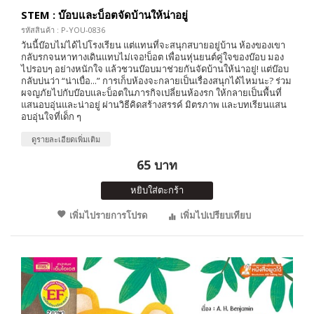
STEM : บ๊อบและบ็อตจัดบ้านให้น่าอยู่
รหัสสินค้า : P-YOU-0836
วันนี้บ๊อบไม่ได้ไปโรงเรียน แต่แทนที่จะสนุกสบายอยู่บ้าน ห้องของเขา
กลับรกจนหาทางเดินแทบไม่เจอ!บ็อต เพื่อนหุ่นยนต์คู่ใจของบ๊อบ มอง
ไปรอบๆ อย่างหนักใจ แล้วชวนบ๊อบมาช่วยกันจัดบ้านให้น่าอยู่! แต่บ๊อบ
กลับบ่นว่า “น่าเบื่อ...” การเก็บห้องจะกลายเป็นเรื่องสนุกได้ไหมนะ? ร่วม
ผจญภัยไปกับบ๊อบและบ็อตในภารกิจเปลี่ยนห้องรก ให้กลายเป็นพื้นที่
แสนอบอุ่นและน่าอยู่ ผ่านวิธีคิดสร้างสรรค์ มิตรภาพ และบทเรียนแสน
อบอุ่นใจที่เด็ก ๆ
ดูรายละเอียดเพิ่มเติม
65 บาท
หยิบใส่ตะกร้า
เพิ่มไปรายการโปรด
เพิ่มไปเปรียบเทียบ