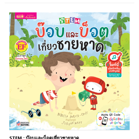
STEM : บ๊อบและบ็อตเที่ยวชายหาด