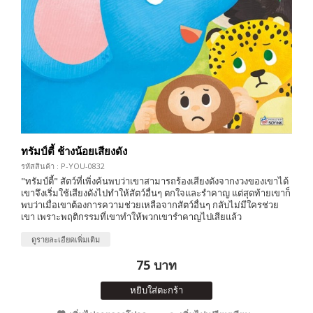
ทรัมป์ตี้ ช้างน้อยเสียงดัง
รหัสสินค้า : P-YOU-0832
"ทรัมป์ตี้" สัตว์ที่เพิ่งค้นพบว่าเขาสามารถร้องเสียงดังจากงวงของเขาได้
เขาจึงเริ่มใช้เสียงดังไปทำให้สัตว์อื่นๆ ตกใจและรำคาญ แต่สุดท้ายเขาก็
พบว่าเมื่อเขาต้องการความช่วยเหลือจากสัตว์อื่นๆ กลับไม่มีใครช่วย
เขา เพราะพฤติกรรมที่เขาทำให้พวกเขารำคาญไปเสียแล้ว
ดูรายละเอียดเพิ่มเติม
75 บาท
หยิบใส่ตะกร้า