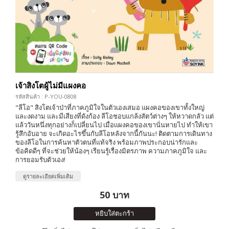
เจ้าสิงโตผู้ไม่มีแผงคอ
รหัสสินค้า : P-YOU-0808
"ลีโอ" สิงโตเจ้าป่าที่ภาคภูมิใจในตัวเองเสมอ แผงคอของเขาทั้งใหญ่
และงดงาม และมีเสียงที่ดังก้อง ลีโอชอบแกล้งสัตว์ต่างๆ ให้หวาดกลัว แต่
แล้ววันหนึ่งทุกอย่างก็เปลี่ยนไป เมื่อเเผงคอของเขานั่นหายไป ทำให้เขา
รู้สึกอับอาย จะเกิดอะไรขึ้นกับลีโอหลังจากนี้กันนะ! ติดตามการเดินทาง
ของลีโอในการค้นหาตัวตนที่แท้จริง พร้อมภาพประกอบน่ารักและ
ข้อคิดดีๆ ที่จะช่วยให้น้องๆ เรียนรู้เรื่องมิตรภาพ ความภาคภูมิใจ และ
การยอมรับตัวเอง!
ดูรายละเอียดเพิ่มเติม
50 บาท
หยิบใส่ตะกร้า