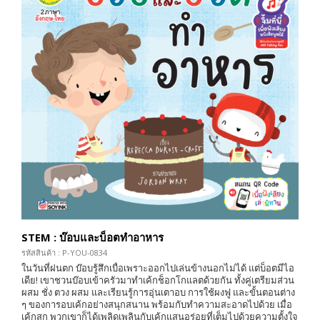
STEM : บ๊อบและบ็อตทำอาหาร
รหัสสินค้า : P-YOU-0834
ในวันที่ฝนตก บ๊อบรู้สึกเบื่อเพราะออกไปเล่นข้างนอกไม่ได้ แต่บ็อตมีไอ
เดีย! เขาชวนบ๊อบเข้าครัวมาทำเค้กช็อกโกแลตด้วยกัน ทั้งคู่เตรียมส่วน
ผสม ชั่ง ตวง ผสม และเรียนรู้การอุ่นเตาอบ การใช้ผงฟู และขั้นตอนต่าง
ๆ ของการอบเค้กอย่างสนุกสนาน พร้อมกับทำความสะอาดไปด้วย เมื่อ
เค้กสุก พวกเขาก็ได้เพลิดเพลินกับเค้กแสนอร่อยที่เต็มไปด้วยความตั้งใจ