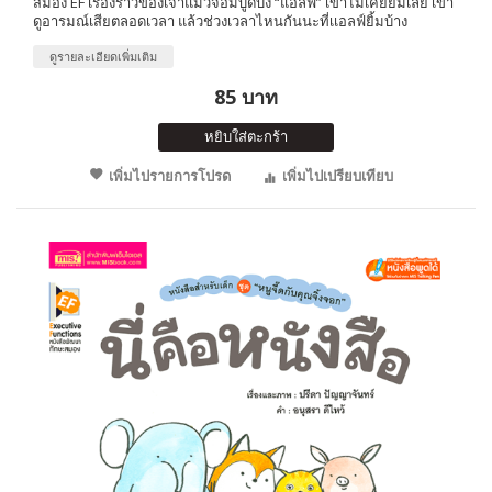
สมอง EF เรื่องราวของเจ้าแมวจอมบูดบึ้ง “แอลฟ์” เขาไม่เคยยิ้มเลย เขา
ดูอารมณ์เสียตลอดเวลา แล้วช่วงเวลาไหนกันนะที่เเอลฟ์ยิ้มบ้าง
ดูรายละเอียดเพิ่มเติม
85 บาท
หยิบใส่ตะกร้า
เพิ่มไปรายการโปรด
เพิ่มไปเปรียบเทียบ