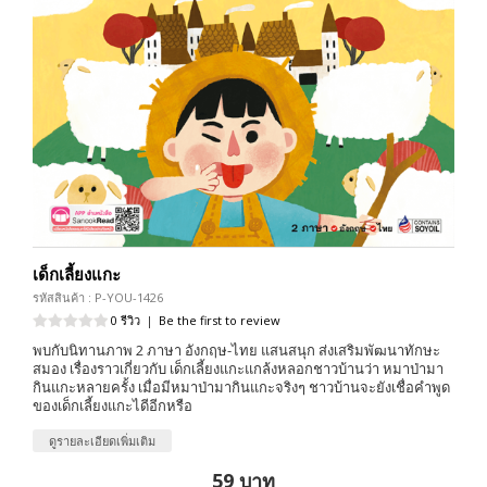
เด็กเลี้ยงแกะ
รหัสสินค้า : P-YOU-1426
0 รีวิว
|
Be the first to review
พบกับนิทานภาพ 2 ภาษา อังกฤษ-ไทย แสนสนุก ส่งเสริมพัฒนาทักษะ
สมอง เรื่องราวเกี่ยวกับ เด็กเลี้ยงแกะแกล้งหลอกชาวบ้านว่า หมาป่ามา
กินแกะหลายครั้ง เมื่อมีหมาป่ามากินแกะจริงๆ ชาวบ้านจะยังเชื่อคำพูด
ของเด็กเลี้ยงแกะไดีอีกหรือ
ดูรายละเอียดเพิ่มเติม
59 บาท