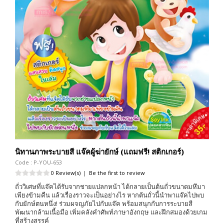
นิทานภาพระบายสี แจ๊คผู้ฆ่ายักษ์ (แถมฟรี! สติกเกอร์)
Code : P-YOU-653
0 Review(s)
|
Be the first to review
ถั่ววิเศษที่แจ๊คได้รับจากชายแปลกหน้า ได้กลายเป็นต้นถั่วขนาดมหึมา
เพียงข้ามคืน แล้วเรื่องราวจะเป็นอย่างไร หากต้นถั่วนี้นำพาแจ๊คไปพบ
กับยักษ์ตนหนึ่ง! ร่วมผจญภัยไปกับแจ๊ค พร้อมสนุกกับการระบายสี
พัฒนากล้ามเนื้อมือ เพิ่มคลังคำศัพท์ภาษาอังกฤษ และฝึกสมองด้วยเกม
ที่สร้างสรรค์