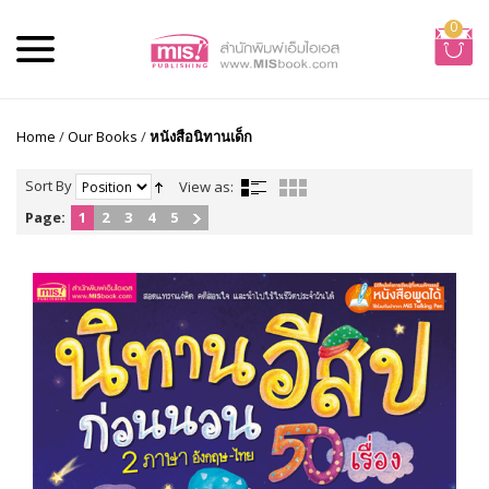
0
Home
/
Our Books
/
หนังสือนิทานเด็ก
Sort By
View as:
Page:
1
2
3
4
5