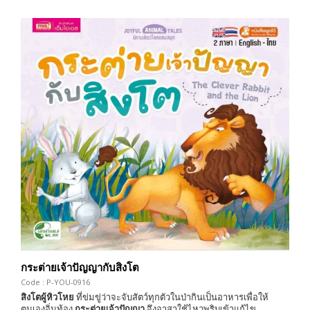
กระต่ายเจ้าปัญญากับสิงโต
Code : P-YOU-0916
สิงโตผู้หิวโหย
ที่ข่มขู่ว่าจะจับสัตว์ทุกตัวในป่ากินเป็นอาหารเพื่อให้
ตนเองอิ่มท้อง
กระต่ายเจ้าปัญญา
จึงอาสาใช้ไหวพริบเข้าแก้ไข