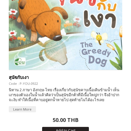
สุนัขกับเงา
Code : P-YOU-0922
นิทาน 2 ภาษา อังกฤษ-ไทย เรื่องเกี่ยวกับสุนัขคาบเนื้อเดินข้ามน้ำ เห็น
เงาของตัวเองในน้ำแล้วคิดว่าเป็นสุนัขอีกตัวที่มีเนื้อใหญ่กว่า จึงอ้าปาก
จะงับ ทำให้เนื้อที่คาบอยู่ตกน้ำหายไป สุดท้ายไม่ได้อะไรเลย
Learn More
50.00 THB
Add to Cart