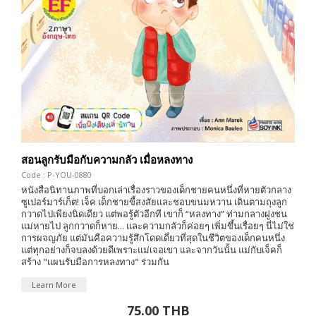
สอนลูกรับมือกับความกลัว เมื่อหลงทาง
Code : P-YOU-0880
หนังสือนิทานภาพที่บอกเล่าเรื่องราวของเด็กชายคนหนึ่งที่หายตัวกลาง
ซูเปอร์มาร์เก็ต! เจ็ค เด็กชายขี้สงสัยและชอบขนมหวาน เดินตามถุงลูก
กวาดไปเพียงนิดเดียว แต่พอรู้ตัวอีกที เขาก็ “หลงทาง” ท่ามกลางฝูงชน
แม่หายไป ลูกกวาดก็หาย... และความกลัวก็ค่อยๆ เพิ่มขึ้นเรื่อยๆ นี่ไม่ใช่
การผจญภัย แต่มันคือความรู้สึกโดดเดี่ยวที่สุดในชีวิตของเด็กคนหนึ่ง
แต่ทุกอย่างก็จบลงด้วยดีเพราะแม่เจอเขา และจากวันนั้น แม่กับเจ็คก็
สร้าง "แผนรับมือการหลงทาง" ร่วมกัน
Learn More
75.00 THB