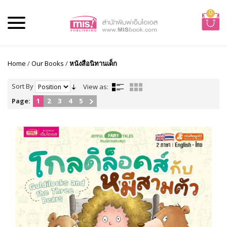
0
Home
/
Our Books
/
หนังสือนิทานเด็ก
Sort By
View as:
Page:
1
2
3
4
5