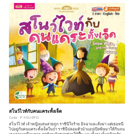
สโนว์ไวท์กับคนแคระทั้งเจ็ด
Code : P-YOU-0912
สโนว์ไวท์ เจ้าหญิงแสนสวยถูก ราชินีใจร้าย อิจฉาและสั่งฆ่า แต่เธอหนี
ไปอยู่กับคนแคระทั้งเจ็ดในป่า ราชินีปลอมตัวนำแอปเปิลพิษมาให้กินจน
เธอสลบเหมือนตาย สุดท้ายเจ้าชายช่วยให้ฟื้น และทั้งสองก็อยู่ด้วยกัน