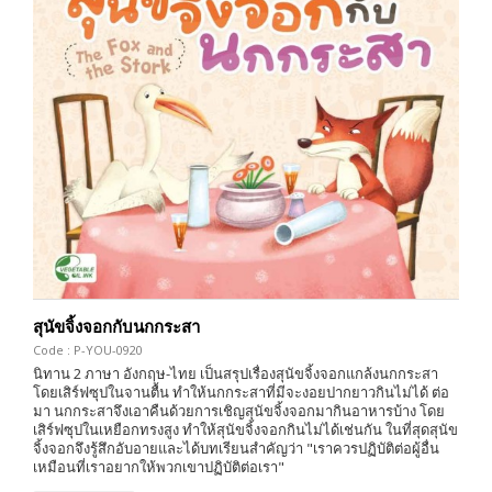
สุนัขจิ้งจอกกับนกกระสา
Code : P-YOU-0920
นิทาน 2 ภาษา อังกฤษ-ไทย เป็นสรุปเรื่องสุนัขจิ้งจอกแกล้งนกกระสา
โดยเสิร์ฟซุปในจานตื้น ทำให้นกกระสาที่มีจะงอยปากยาวกินไม่ได้ ต่อ
มา นกกระสาจึงเอาคืนด้วยการเชิญสุนัขจิ้งจอกมากินอาหารบ้าง โดย
เสิร์ฟซุปในเหยือกทรงสูง ทำให้สุนัขจิ้งจอกกินไม่ได้เช่นกัน ในที่สุดสุนัข
จิ้งจอกจึงรู้สึกอับอายและได้บทเรียนสำคัญว่า "เราควรปฏิบัติต่อผู้อื่น
เหมือนที่เราอยากให้พวกเขาปฏิบัติต่อเรา"