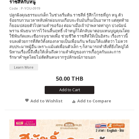
ราชสีห์กับหนู
Code : P-YOU-0919
ปลูกฝังคุณธรรมแก่เด็ก ในช่วงเริ่มต้น ราชสีห์ รู้สึกโกรธที่ถูก หนู ตัว
จ้อยรบกวนเวลาหลับพักผ่อนจนเกือบจะจับมันกินเป็นอาหาร แต่สุดท้าย
ก็ยอมปล่อยตัวไปตามคำขอร้อง ต่อมาเมื่อเจ้าป่าพลาดท่าถูก บ่วงนัยน์
พราน พันธนาการไว้จนสิ้นฤทธิ์ เจ้าหนูก็ได้กลับมาตอบแทนบุญคุณโดย
ใช้ฟันกัดแทะเชือกจนขาดเพื่อ ช่วยชีวิต ราชสีห์ให้เป็นอิสระ เรื่องราวนี้
จบลงด้วยการที่สัตว์ทั้งสองกลายเป็นเพื่อนกัน พร้อมให้แง่คิดว่า ไม่ควร
สบประมาทผู้อื่น เพราะแม้แต่เพื่อนตัวเล็ก ๆ ก็สามารถทำสิ่งที่ยิ่งใหญ่ได้
นิทานเรื่องนี้จึงสื่อให้เห็นถึงความสำคัญของการเกื้อกูลกันและการ
รักษาคำพูดโดยไม่ตัดสินคนจากรูปลักษณ์ภายนอก
Learn More
50.00 THB
Add to Cart
Add to Wishlist
Add to Compare