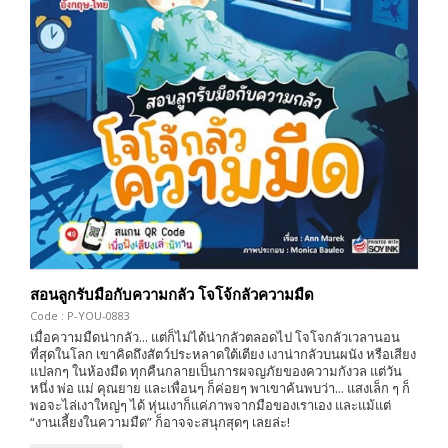
สอนลูกรับมือกับความกลัว โจโจ้กลัวความมืด
Code : P-YOU-0883
เมื่อความมืดน่ากลัว... แต่ก็ไม่ได้น่ากลัวตลอดไป โจโจกลัวเวลานอน
ที่สุดในโลก เขาคิดถึงสัตว์ประหลาดใต้เตียง เงาน่ากลัวบนผนัง หรือเสียง
แปลกๆ ในห้องมืด ทุกคืนกลายเป็นการผจญภัยของความกังวล แต่วัน
หนึ่ง พ่อ แม่ คุณยาย และเพื่อนๆ ก็ค่อยๆ พาเขาค้นพบว่า... แสงเล็ก ๆ ก็
พอจะไล่เงาใหญ่ๆ ได้ หุ่นเงาก็แค่ภาพจากมือของเราเอง และแม้แต่
“งานเลี้ยงในความมืด” ก็อาจจะสนุกสุดๆ เลยล่ะ!