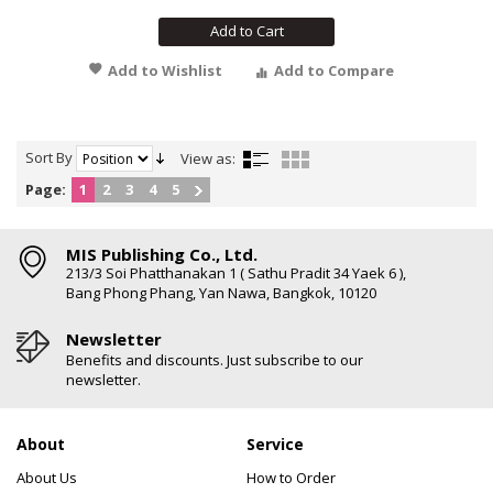
Add to Cart
Add to Wishlist
Add to Compare
Sort By
View as:
Page:
1
2
3
4
5
MIS Publishing Co., Ltd.
213/3 Soi Phatthanakan 1 ( Sathu Pradit 34 Yaek 6 ),
Bang Phong Phang, Yan Nawa, Bangkok, 10120
Newsletter
Benefits and discounts. Just subscribe to our
newsletter.
About
Service
About Us
How to Order