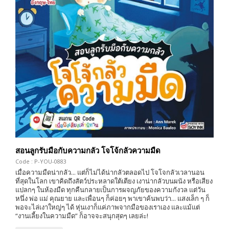
สอนลูกรับมือกับความกลัว โจโจ้กลัวความมืด
Code : P-YOU-0883
เมื่อความมืดน่ากลัว... แต่ก็ไม่ได้น่ากลัวตลอดไป โจโจกลัวเวลานอน
ที่สุดในโลก เขาคิดถึงสัตว์ประหลาดใต้เตียง เงาน่ากลัวบนผนัง หรือเสียง
แปลกๆ ในห้องมืด ทุกคืนกลายเป็นการผจญภัยของความกังวล แต่วัน
หนึ่ง พ่อ แม่ คุณยาย และเพื่อนๆ ก็ค่อยๆ พาเขาค้นพบว่า... แสงเล็ก ๆ ก็
พอจะไล่เงาใหญ่ๆ ได้ หุ่นเงาก็แค่ภาพจากมือของเราเอง และแม้แต่
“งานเลี้ยงในความมืด” ก็อาจจะสนุกสุดๆ เลยล่ะ!