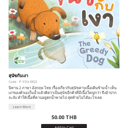
สุนัขกับเงา
Code : P-YOU-0922
นิทาน 2 ภาษา อังกฤษ-ไทย เรื่องเกี่ยวกับสุนัขคาบเนื้อเดินข้ามน้ำ เห็น
เงาของตัวเองในน้ำแล้วคิดว่าเป็นสุนัขอีกตัวที่มีเนื้อใหญ่กว่า จึงอ้าปาก
จะงับ ทำให้เนื้อที่คาบอยู่ตกน้ำหายไป สุดท้ายไม่ได้อะไรเลย
Learn More
50.00 THB
Add to Cart