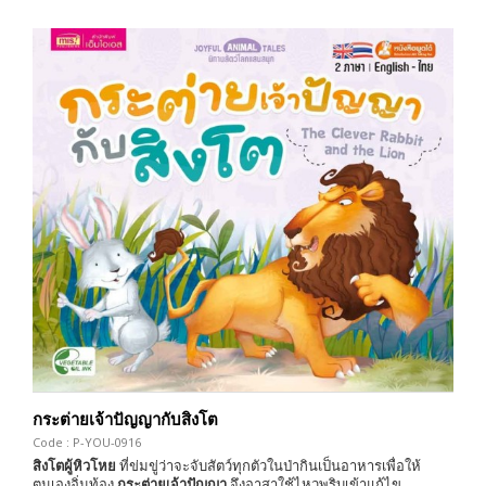
กระต่ายเจ้าปัญญากับสิงโต
Code : P-YOU-0916
สิงโตผู้หิวโหย
ที่ข่มขู่ว่าจะจับสัตว์ทุกตัวในป่ากินเป็นอาหารเพื่อให้
ตนเองอิ่มท้อง
กระต่ายเจ้าปัญญา
จึงอาสาใช้ไหวพริบเข้าแก้ไข