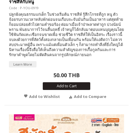
ราชสีห์กับหนู
Code : P-YOU-0919
ปลูกฝังคุณธรรมแก่เด็ก ในช่วงเริ่มต้น ราชสีห์ รู้สึกโกรธที่ถูก หนู ตัว
จ้อยรบกวนเวลาหลับพักผ่อนจนเกือบจะจับมันกินเป็นอาหาร แต่สุดท้าย
ก็ยอมปล่อยตัวไปตามคำขอร้อง ต่อมาเมื่อเจ้าป่าพลาดท่าถูก บ่วงนัยน์
พราน พันธนาการไว้จนสิ้นฤทธิ์ เจ้าหนูก็ได้กลับมาตอบแทนบุญคุณโดย
ใช้ฟันกัดแทะเชือกจนขาดเพื่อ ช่วยชีวิต ราชสีห์ให้เป็นอิสระ เรื่องราวนี้
จบลงด้วยการที่สัตว์ทั้งสองกลายเป็นเพื่อนกัน พร้อมให้แง่คิดว่า ไม่ควร
สบประมาทผู้อื่น เพราะแม้แต่เพื่อนตัวเล็ก ๆ ก็สามารถทำสิ่งที่ยิ่งใหญ่ได้
นิทานเรื่องนี้จึงสื่อให้เห็นถึงความสำคัญของการเกื้อกูลกันและการ
รักษาคำพูดโดยไม่ตัดสินคนจากรูปลักษณ์ภายนอก
Learn More
50.00 THB
Add to Cart
Add to Wishlist
Add to Compare