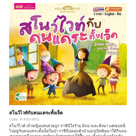
สโนว์ไวท์กับคนแคระทั้งเจ็ด
Code : P-YOU-0912
สโนว์ไวท์ เจ้าหญิงแสนสวยถูก ราชินีใจร้าย อิจฉาและสั่งฆ่า แต่เธอหนี
ไปอยู่กับคนแคระทั้งเจ็ดในป่า ราชินีปลอมตัวนำแอปเปิลพิษมาให้กินจน
เธอสลบเหมือนตาย สุดท้ายเจ้าชายช่วยให้ฟื้น และทั้งสองก็อยู่ด้วยกัน