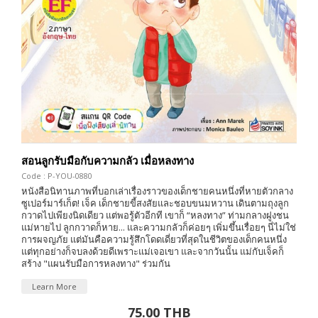
สอนลูกรับมือกับความกลัว เมื่อหลงทาง
Code : P-YOU-0880
หนังสือนิทานภาพที่บอกเล่าเรื่องราวของเด็กชายคนหนึ่งที่หายตัวกลาง
ซูเปอร์มาร์เก็ต! เจ็ค เด็กชายขี้สงสัยและชอบขนมหวาน เดินตามถุงลูก
กวาดไปเพียงนิดเดียว แต่พอรู้ตัวอีกที เขาก็ “หลงทาง” ท่ามกลางฝูงชน
แม่หายไป ลูกกวาดก็หาย... และความกลัวก็ค่อยๆ เพิ่มขึ้นเรื่อยๆ นี่ไม่ใช่
การผจญภัย แต่มันคือความรู้สึกโดดเดี่ยวที่สุดในชีวิตของเด็กคนหนึ่ง
แต่ทุกอย่างก็จบลงด้วยดีเพราะแม่เจอเขา และจากวันนั้น แม่กับเจ็คก็
สร้าง "แผนรับมือการหลงทาง" ร่วมกัน
Learn More
75.00 THB