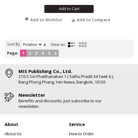
Add to Cart
Add to Wishlist
Add to Compare
Sort By
View as:
Page:
1
2
3
4
5
MIS Publishing Co., Ltd.
213/3 Soi Phatthanakan 1 ( Sathu Pradit 34 Yaek 6 ),
Bang Phong Phang, Yan Nawa, Bangkok, 10120
Newsletter
Benefits and discounts. Just subscribe to our
newsletter.
About
Service
About Us
How to Order