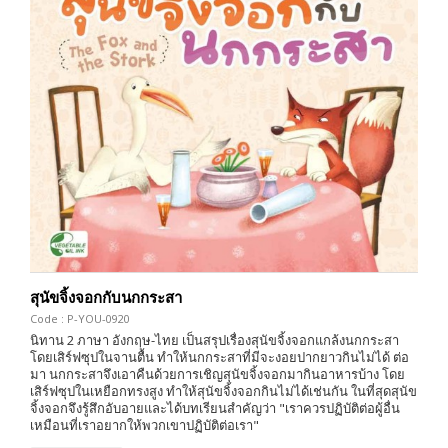
สุนัขจิ้งจอกกับนกกระสา
Code : P-YOU-0920
นิทาน 2 ภาษา อังกฤษ-ไทย เป็นสรุปเรื่องสุนัขจิ้งจอกแกล้งนกกระสา
โดยเสิร์ฟซุปในจานตื้น ทำให้นกกระสาที่มีจะงอยปากยาวกินไม่ได้ ต่อ
มา นกกระสาจึงเอาคืนด้วยการเชิญสุนัขจิ้งจอกมากินอาหารบ้าง โดย
เสิร์ฟซุปในเหยือกทรงสูง ทำให้สุนัขจิ้งจอกกินไม่ได้เช่นกัน ในที่สุดสุนัข
จิ้งจอกจึงรู้สึกอับอายและได้บทเรียนสำคัญว่า "เราควรปฏิบัติต่อผู้อื่น
เหมือนที่เราอยากให้พวกเขาปฏิบัติต่อเรา"