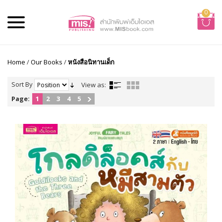
0
Home
/
Our Books
/
หนังสือนิทานเด็ก
Sort By
View as:
Page:
1
2
3
4
5