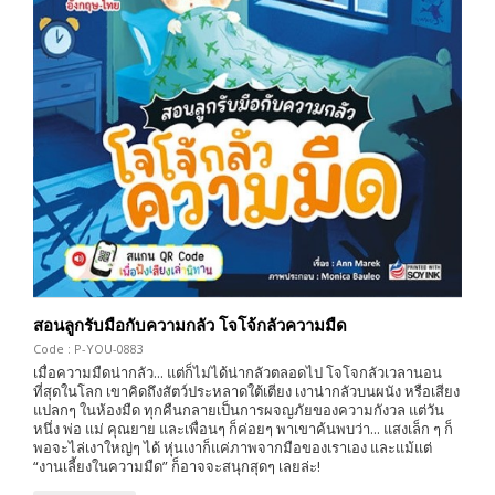
สอนลูกรับมือกับความกลัว โจโจ้กลัวความมืด
Code : P-YOU-0883
เมื่อความมืดน่ากลัว... แต่ก็ไม่ได้น่ากลัวตลอดไป โจโจกลัวเวลานอน
ที่สุดในโลก เขาคิดถึงสัตว์ประหลาดใต้เตียง เงาน่ากลัวบนผนัง หรือเสียง
แปลกๆ ในห้องมืด ทุกคืนกลายเป็นการผจญภัยของความกังวล แต่วัน
หนึ่ง พ่อ แม่ คุณยาย และเพื่อนๆ ก็ค่อยๆ พาเขาค้นพบว่า... แสงเล็ก ๆ ก็
พอจะไล่เงาใหญ่ๆ ได้ หุ่นเงาก็แค่ภาพจากมือของเราเอง และแม้แต่
“งานเลี้ยงในความมืด” ก็อาจจะสนุกสุดๆ เลยล่ะ!