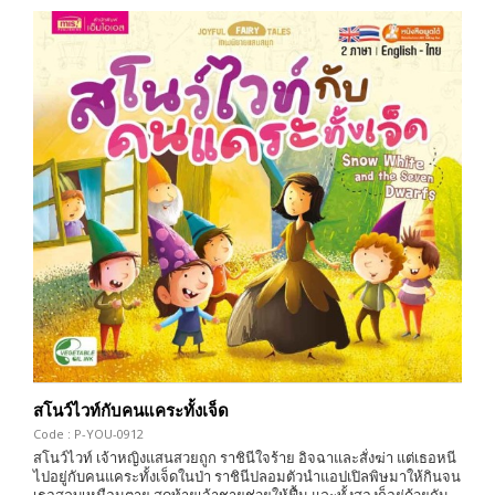
สโนว์ไวท์กับคนแคระทั้งเจ็ด
Code : P-YOU-0912
สโนว์ไวท์ เจ้าหญิงแสนสวยถูก ราชินีใจร้าย อิจฉาและสั่งฆ่า แต่เธอหนี
ไปอยู่กับคนแคระทั้งเจ็ดในป่า ราชินีปลอมตัวนำแอปเปิลพิษมาให้กินจน
เธอสลบเหมือนตาย สุดท้ายเจ้าชายช่วยให้ฟื้น และทั้งสองก็อยู่ด้วยกัน