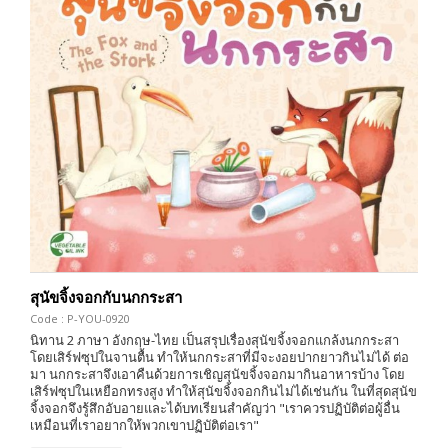
สุนัขจิ้งจอกกับนกกระสา
Code : P-YOU-0920
นิทาน 2 ภาษา อังกฤษ-ไทย เป็นสรุปเรื่องสุนัขจิ้งจอกแกล้งนกกระสา
โดยเสิร์ฟซุปในจานตื้น ทำให้นกกระสาที่มีจะงอยปากยาวกินไม่ได้ ต่อ
มา นกกระสาจึงเอาคืนด้วยการเชิญสุนัขจิ้งจอกมากินอาหารบ้าง โดย
เสิร์ฟซุปในเหยือกทรงสูง ทำให้สุนัขจิ้งจอกกินไม่ได้เช่นกัน ในที่สุดสุนัข
จิ้งจอกจึงรู้สึกอับอายและได้บทเรียนสำคัญว่า "เราควรปฏิบัติต่อผู้อื่น
เหมือนที่เราอยากให้พวกเขาปฏิบัติต่อเรา"