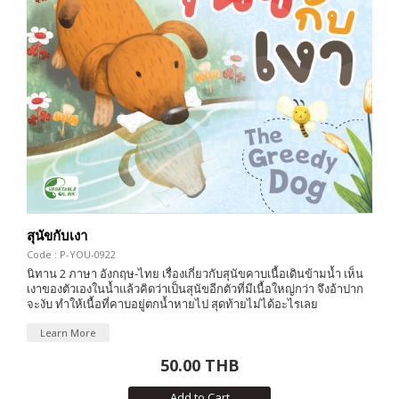
สุนัขกับเงา
Code : P-YOU-0922
นิทาน 2 ภาษา อังกฤษ-ไทย เรื่องเกี่ยวกับสุนัขคาบเนื้อเดินข้ามน้ำ เห็น
เงาของตัวเองในน้ำแล้วคิดว่าเป็นสุนัขอีกตัวที่มีเนื้อใหญ่กว่า จึงอ้าปาก
จะงับ ทำให้เนื้อที่คาบอยู่ตกน้ำหายไป สุดท้ายไม่ได้อะไรเลย
Learn More
50.00 THB
Add to Cart