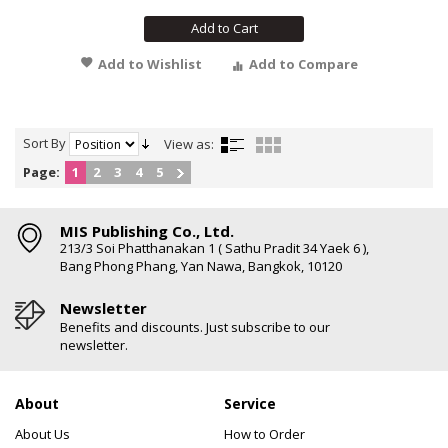
Add to Cart
Add to Wishlist
Add to Compare
Sort By
View as:
Page:
1
2
3
4
5
MIS Publishing Co., Ltd.
213/3 Soi Phatthanakan 1 ( Sathu Pradit 34 Yaek 6 ),
Bang Phong Phang, Yan Nawa, Bangkok, 10120
Newsletter
Benefits and discounts. Just subscribe to our
newsletter.
About
Service
About Us
How to Order