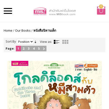
0
Home
/
Our Books
/
หนังสือนิทานเด็ก
Sort By
View as:
Page:
1
2
3
4
5