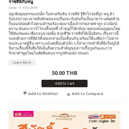
ราชสีห์กับหนู
Code : P-YOU-0919
ปลูกฝังคุณธรรมแก่เด็ก ในช่วงเริ่มต้น ราชสีห์ รู้สึกโกรธที่ถูก หนู ตัว
จ้อยรบกวนเวลาหลับพักผ่อนจนเกือบจะจับมันกินเป็นอาหาร แต่สุดท้าย
ก็ยอมปล่อยตัวไปตามคำขอร้อง ต่อมาเมื่อเจ้าป่าพลาดท่าถูก บ่วงนัยน์
พราน พันธนาการไว้จนสิ้นฤทธิ์ เจ้าหนูก็ได้กลับมาตอบแทนบุญคุณโดย
ใช้ฟันกัดแทะเชือกจนขาดเพื่อ ช่วยชีวิต ราชสีห์ให้เป็นอิสระ เรื่องราวนี้
จบลงด้วยการที่สัตว์ทั้งสองกลายเป็นเพื่อนกัน พร้อมให้แง่คิดว่า ไม่ควร
สบประมาทผู้อื่น เพราะแม้แต่เพื่อนตัวเล็ก ๆ ก็สามารถทำสิ่งที่ยิ่งใหญ่ได้
นิทานเรื่องนี้จึงสื่อให้เห็นถึงความสำคัญของการเกื้อกูลกันและการ
รักษาคำพูดโดยไม่ตัดสินคนจากรูปลักษณ์ภายนอก
Learn More
50.00 THB
Add to Cart
Add to Wishlist
Add to Compare