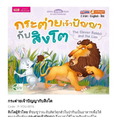
กระต่ายเจ้าปัญญากับสิงโต
Code : P-YOU-0916
สิงโตผู้หิวโหย
ที่ข่มขู่ว่าจะจับสัตว์ทุกตัวในป่ากินเป็นอาหารเพื่อให้
ตนเองอิ่มท้อง
กระต่ายเจ้าปัญญา
จึงอาสาใช้ไหวพริบเข้าแก้ไข