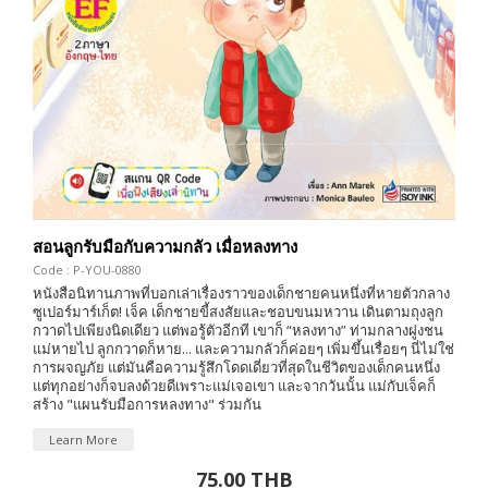
สอนลูกรับมือกับความกลัว เมื่อหลงทาง
Code : P-YOU-0880
หนังสือนิทานภาพที่บอกเล่าเรื่องราวของเด็กชายคนหนึ่งที่หายตัวกลาง
ซูเปอร์มาร์เก็ต! เจ็ค เด็กชายขี้สงสัยและชอบขนมหวาน เดินตามถุงลูก
กวาดไปเพียงนิดเดียว แต่พอรู้ตัวอีกที เขาก็ “หลงทาง” ท่ามกลางฝูงชน
แม่หายไป ลูกกวาดก็หาย... และความกลัวก็ค่อยๆ เพิ่มขึ้นเรื่อยๆ นี่ไม่ใช่
การผจญภัย แต่มันคือความรู้สึกโดดเดี่ยวที่สุดในชีวิตของเด็กคนหนึ่ง
แต่ทุกอย่างก็จบลงด้วยดีเพราะแม่เจอเขา และจากวันนั้น แม่กับเจ็คก็
สร้าง "แผนรับมือการหลงทาง" ร่วมกัน
Learn More
75.00 THB