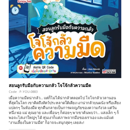
สอนลูกรับมือกับความกลัว โจโจ้กลัวความมืด
Code : P-YOU-0883
เมื่อความมืดน่ากลัว... แต่ก็ไม่ได้น่ากลัวตลอดไป โจโจกลัวเวลานอน
ที่สุดในโลก เขาคิดถึงสัตว์ประหลาดใต้เตียง เงาน่ากลัวบนผนัง หรือเสียง
แปลกๆ ในห้องมืด ทุกคืนกลายเป็นการผจญภัยของความกังวล แต่วัน
หนึ่ง พ่อ แม่ คุณยาย และเพื่อนๆ ก็ค่อยๆ พาเขาค้นพบว่า... แสงเล็ก ๆ ก็
พอจะไล่เงาใหญ่ๆ ได้ หุ่นเงาก็แค่ภาพจากมือของเราเอง และแม้แต่
“งานเลี้ยงในความมืด” ก็อาจจะสนุกสุดๆ เลยล่ะ!