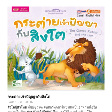
กระต่ายเจ้าปัญญากับสิงโต
Code : P-YOU-0916
สิงโตผู้หิวโหย
ที่ข่มขู่ว่าจะจับสัตว์ทุกตัวในป่ากินเป็นอาหารเพื่อให้
ตนเองอิ่มท้อง
กระต่ายเจ้าปัญญา
จึงอาสาใช้ไหวพริบเข้าแก้ไข