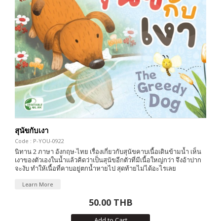
สุนัขกับเงา
Code : P-YOU-0922
นิทาน 2 ภาษา อังกฤษ-ไทย เรื่องเกี่ยวกับสุนัขคาบเนื้อเดินข้ามน้ำ เห็น
เงาของตัวเองในน้ำแล้วคิดว่าเป็นสุนัขอีกตัวที่มีเนื้อใหญ่กว่า จึงอ้าปาก
จะงับ ทำให้เนื้อที่คาบอยู่ตกน้ำหายไป สุดท้ายไม่ได้อะไรเลย
Learn More
50.00 THB
Add to Cart