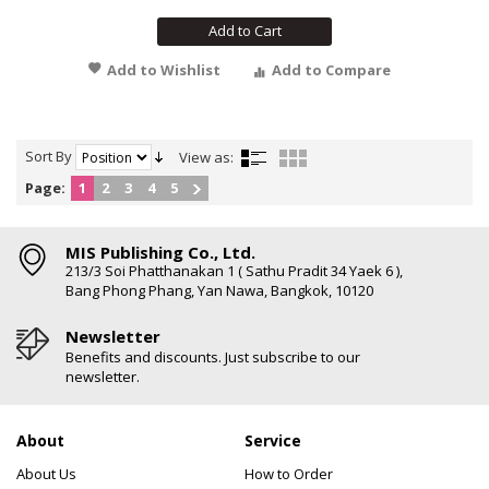
Add to Cart
Add to Wishlist
Add to Compare
Sort By
View as:
Page:
1
2
3
4
5
MIS Publishing Co., Ltd.
213/3 Soi Phatthanakan 1 ( Sathu Pradit 34 Yaek 6 ),
Bang Phong Phang, Yan Nawa, Bangkok, 10120
Newsletter
Benefits and discounts. Just subscribe to our
newsletter.
About
Service
About Us
How to Order