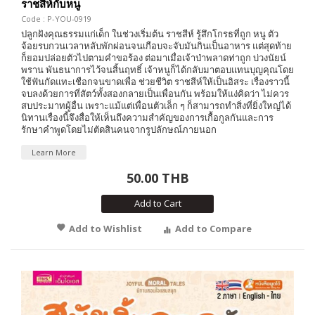
ราชสีห์กับหนู
Code : P-YOU-0919
ปลูกฝังคุณธรรมแก่เด็ก ในช่วงเริ่มต้น ราชสีห์ รู้สึกโกรธที่ถูก หนู ตัว
จ้อยรบกวนเวลาหลับพักผ่อนจนเกือบจะจับมันกินเป็นอาหาร แต่สุดท้าย
ก็ยอมปล่อยตัวไปตามคำขอร้อง ต่อมาเมื่อเจ้าป่าพลาดท่าถูก บ่วงนัยน์
พราน พันธนาการไว้จนสิ้นฤทธิ์ เจ้าหนูก็ได้กลับมาตอบแทนบุญคุณโดย
ใช้ฟันกัดแทะเชือกจนขาดเพื่อ ช่วยชีวิต ราชสีห์ให้เป็นอิสระ เรื่องราวนี้
จบลงด้วยการที่สัตว์ทั้งสองกลายเป็นเพื่อนกัน พร้อมให้แง่คิดว่า ไม่ควร
สบประมาทผู้อื่น เพราะแม้แต่เพื่อนตัวเล็ก ๆ ก็สามารถทำสิ่งที่ยิ่งใหญ่ได้
นิทานเรื่องนี้จึงสื่อให้เห็นถึงความสำคัญของการเกื้อกูลกันและการ
รักษาคำพูดโดยไม่ตัดสินคนจากรูปลักษณ์ภายนอก
Learn More
50.00 THB
Add to Cart
Add to Wishlist
Add to Compare