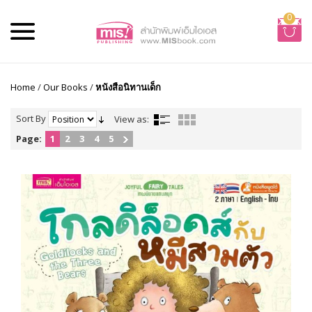
0
Home
/
Our Books
/
หนังสือนิทานเด็ก
Sort By
View as:
Page:
1
2
3
4
5