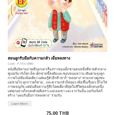
สอนลูกรับมือกับความกลัว เมื่อหลงทาง
Code : P-YOU-0880
หนังสือนิทานภาพที่บอกเล่าเรื่องราวของเด็กชายคนหนึ่งที่หายตัวกลาง
ซูเปอร์มาร์เก็ต! เจ็ค เด็กชายขี้สงสัยและชอบขนมหวาน เดินตามถุงลูก
กวาดไปเพียงนิดเดียว แต่พอรู้ตัวอีกที เขาก็ “หลงทาง” ท่ามกลางฝูงชน
แม่หายไป ลูกกวาดก็หาย... และความกลัวก็ค่อยๆ เพิ่มขึ้นเรื่อยๆ นี่ไม่ใช่
การผจญภัย แต่มันคือความรู้สึกโดดเดี่ยวที่สุดในชีวิตของเด็กคนหนึ่ง
แต่ทุกอย่างก็จบลงด้วยดีเพราะแม่เจอเขา และจากวันนั้น แม่กับเจ็คก็
สร้าง "แผนรับมือการหลงทาง" ร่วมกัน
Learn More
75.00 THB