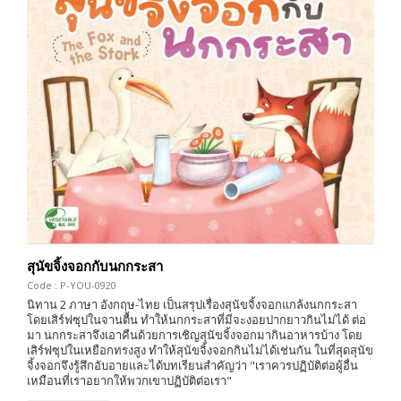
สุนัขจิ้งจอกกับนกกระสา
Code : P-YOU-0920
นิทาน 2 ภาษา อังกฤษ-ไทย เป็นสรุปเรื่องสุนัขจิ้งจอกแกล้งนกกระสา
โดยเสิร์ฟซุปในจานตื้น ทำให้นกกระสาที่มีจะงอยปากยาวกินไม่ได้ ต่อ
มา นกกระสาจึงเอาคืนด้วยการเชิญสุนัขจิ้งจอกมากินอาหารบ้าง โดย
เสิร์ฟซุปในเหยือกทรงสูง ทำให้สุนัขจิ้งจอกกินไม่ได้เช่นกัน ในที่สุดสุนัข
จิ้งจอกจึงรู้สึกอับอายและได้บทเรียนสำคัญว่า "เราควรปฏิบัติต่อผู้อื่น
เหมือนที่เราอยากให้พวกเขาปฏิบัติต่อเรา"