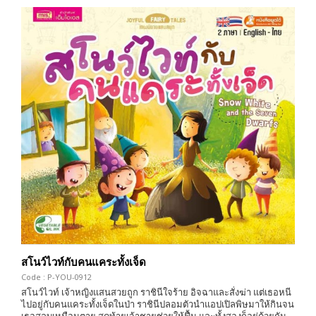
สโนว์ไวท์กับคนแคระทั้งเจ็ด
Code : P-YOU-0912
สโนว์ไวท์ เจ้าหญิงแสนสวยถูก ราชินีใจร้าย อิจฉาและสั่งฆ่า แต่เธอหนี
ไปอยู่กับคนแคระทั้งเจ็ดในป่า ราชินีปลอมตัวนำแอปเปิลพิษมาให้กินจน
เธอสลบเหมือนตาย สุดท้ายเจ้าชายช่วยให้ฟื้น และทั้งสองก็อยู่ด้วยกัน