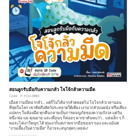
สอนลูกรับมือกับความกลัว โจโจ้กลัวความมืด
Code : P-YOU-0883
เมื่อความมืดน่ากลัว... แต่ก็ไม่ได้น่ากลัวตลอดไป โจโจกลัวเวลานอน
ที่สุดในโลก เขาคิดถึงสัตว์ประหลาดใต้เตียง เงาน่ากลัวบนผนัง หรือเสียง
แปลกๆ ในห้องมืด ทุกคืนกลายเป็นการผจญภัยของความกังวล แต่วัน
หนึ่ง พ่อ แม่ คุณยาย และเพื่อนๆ ก็ค่อยๆ พาเขาค้นพบว่า... แสงเล็ก ๆ ก็
พอจะไล่เงาใหญ่ๆ ได้ หุ่นเงาก็แค่ภาพจากมือของเราเอง และแม้แต่
“งานเลี้ยงในความมืด” ก็อาจจะสนุกสุดๆ เลยล่ะ!