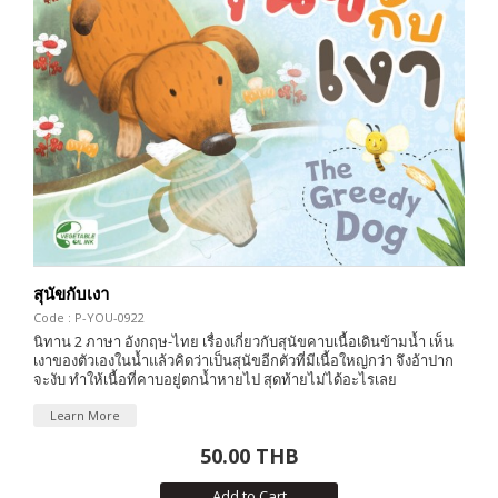
สุนัขกับเงา
Code : P-YOU-0922
นิทาน 2 ภาษา อังกฤษ-ไทย เรื่องเกี่ยวกับสุนัขคาบเนื้อเดินข้ามน้ำ เห็น
เงาของตัวเองในน้ำแล้วคิดว่าเป็นสุนัขอีกตัวที่มีเนื้อใหญ่กว่า จึงอ้าปาก
จะงับ ทำให้เนื้อที่คาบอยู่ตกน้ำหายไป สุดท้ายไม่ได้อะไรเลย
Learn More
50.00 THB
Add to Cart