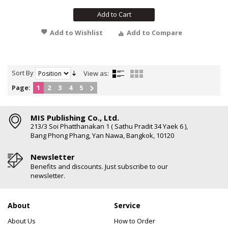
Add to Cart
Add to Wishlist
Add to Compare
Sort By
View as:
Page:
1
2
3
4
5
MIS Publishing Co., Ltd.
213/3 Soi Phatthanakan 1 ( Sathu Pradit 34 Yaek 6 ),
Bang Phong Phang, Yan Nawa, Bangkok, 10120
Newsletter
Benefits and discounts. Just subscribe to our
newsletter.
About
Service
About Us
How to Order