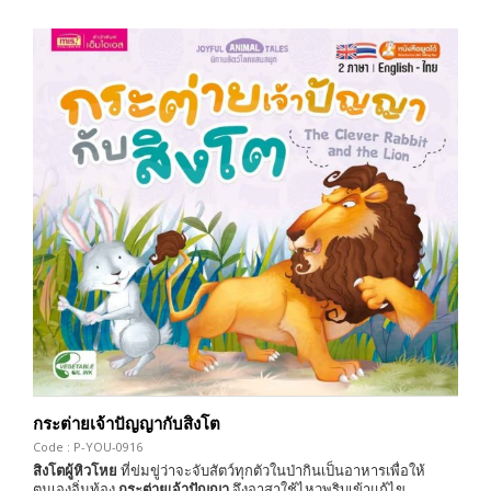
กระต่ายเจ้าปัญญากับสิงโต
Code : P-YOU-0916
สิงโตผู้หิวโหย
ที่ข่มขู่ว่าจะจับสัตว์ทุกตัวในป่ากินเป็นอาหารเพื่อให้
ตนเองอิ่มท้อง
กระต่ายเจ้าปัญญา
จึงอาสาใช้ไหวพริบเข้าแก้ไข