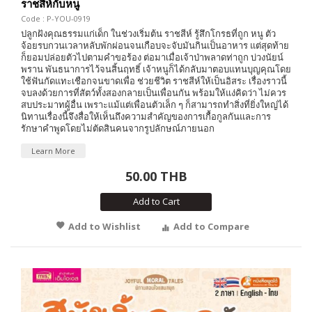
ราชสีห์กับหนู
Code : P-YOU-0919
ปลูกฝังคุณธรรมแก่เด็ก ในช่วงเริ่มต้น ราชสีห์ รู้สึกโกรธที่ถูก หนู ตัว
จ้อยรบกวนเวลาหลับพักผ่อนจนเกือบจะจับมันกินเป็นอาหาร แต่สุดท้าย
ก็ยอมปล่อยตัวไปตามคำขอร้อง ต่อมาเมื่อเจ้าป่าพลาดท่าถูก บ่วงนัยน์
พราน พันธนาการไว้จนสิ้นฤทธิ์ เจ้าหนูก็ได้กลับมาตอบแทนบุญคุณโดย
ใช้ฟันกัดแทะเชือกจนขาดเพื่อ ช่วยชีวิต ราชสีห์ให้เป็นอิสระ เรื่องราวนี้
จบลงด้วยการที่สัตว์ทั้งสองกลายเป็นเพื่อนกัน พร้อมให้แง่คิดว่า ไม่ควร
สบประมาทผู้อื่น เพราะแม้แต่เพื่อนตัวเล็ก ๆ ก็สามารถทำสิ่งที่ยิ่งใหญ่ได้
นิทานเรื่องนี้จึงสื่อให้เห็นถึงความสำคัญของการเกื้อกูลกันและการ
รักษาคำพูดโดยไม่ตัดสินคนจากรูปลักษณ์ภายนอก
Learn More
50.00 THB
Add to Cart
Add to Wishlist
Add to Compare