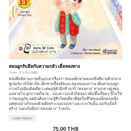
สอนลูกรับมือกับความกลัว เมื่อหลงทาง
Code : P-YOU-0880
หนังสือนิทานภาพที่บอกเล่าเรื่องราวของเด็กชายคนหนึ่งที่หายตัวกลาง
ซูเปอร์มาร์เก็ต! เจ็ค เด็กชายขี้สงสัยและชอบขนมหวาน เดินตามถุงลูก
กวาดไปเพียงนิดเดียว แต่พอรู้ตัวอีกที เขาก็ “หลงทาง” ท่ามกลางฝูงชน
แม่หายไป ลูกกวาดก็หาย... และความกลัวก็ค่อยๆ เพิ่มขึ้นเรื่อยๆ นี่ไม่ใช่
การผจญภัย แต่มันคือความรู้สึกโดดเดี่ยวที่สุดในชีวิตของเด็กคนหนึ่ง
แต่ทุกอย่างก็จบลงด้วยดีเพราะแม่เจอเขา และจากวันนั้น แม่กับเจ็คก็
สร้าง "แผนรับมือการหลงทาง" ร่วมกัน
Learn More
75.00 THB