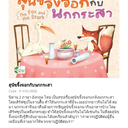
สุนัขจิ้งจอกกับนกกระสา
Code : P-YOU-0920
นิทาน 2 ภาษา อังกฤษ-ไทย เป็นสรุปเรื่องสุนัขจิ้งจอกแกล้งนกกระสา
โดยเสิร์ฟซุปในจานตื้น ทำให้นกกระสาที่มีจะงอยปากยาวกินไม่ได้ ต่อ
มา นกกระสาจึงเอาคืนด้วยการเชิญสุนัขจิ้งจอกมากินอาหารบ้าง โดย
เสิร์ฟซุปในเหยือกทรงสูง ทำให้สุนัขจิ้งจอกกินไม่ได้เช่นกัน ในที่สุดสุนัข
จิ้งจอกจึงรู้สึกอับอายและได้บทเรียนสำคัญว่า "เราควรปฏิบัติต่อผู้อื่น
เหมือนที่เราอยากให้พวกเขาปฏิบัติต่อเรา"