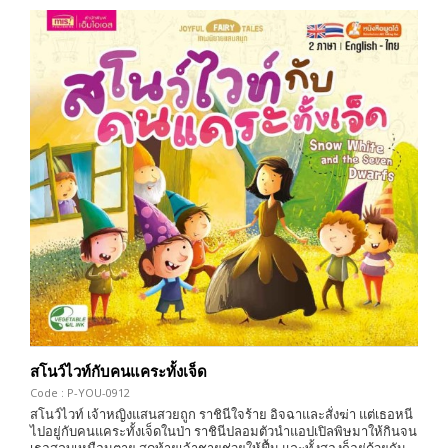
สโนว์ไวท์กับคนแคระทั้งเจ็ด
Code : P-YOU-0912
สโนว์ไวท์ เจ้าหญิงแสนสวยถูก ราชินีใจร้าย อิจฉาและสั่งฆ่า แต่เธอหนี
ไปอยู่กับคนแคระทั้งเจ็ดในป่า ราชินีปลอมตัวนำแอปเปิลพิษมาให้กินจน
เธอสลบเหมือนตาย สุดท้ายเจ้าชายช่วยให้ฟื้น และทั้งสองก็อยู่ด้วยกัน