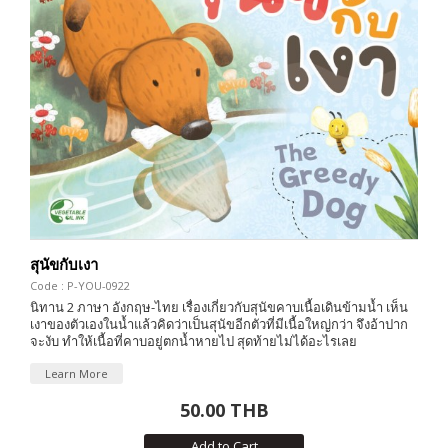
สุนัขกับเงา
Code : P-YOU-0922
นิทาน 2 ภาษา อังกฤษ-ไทย เรื่องเกี่ยวกับสุนัขคาบเนื้อเดินข้ามน้ำ เห็น
เงาของตัวเองในน้ำแล้วคิดว่าเป็นสุนัขอีกตัวที่มีเนื้อใหญ่กว่า จึงอ้าปาก
จะงับ ทำให้เนื้อที่คาบอยู่ตกน้ำหายไป สุดท้ายไม่ได้อะไรเลย
Learn More
50.00 THB
Add to Cart