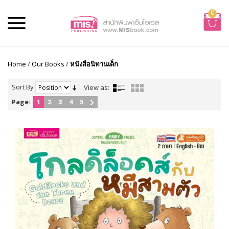
0
Home
/
Our Books
/
หนังสือนิทานเด็ก
Sort By
View as:
Page:
1
2
3
4
5