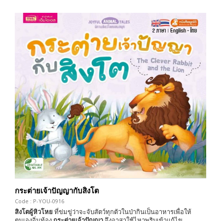
กระต่ายเจ้าปัญญากับสิงโต
Code : P-YOU-0916
สิงโตผู้หิวโหย
ที่ข่มขู่ว่าจะจับสัตว์ทุกตัวในป่ากินเป็นอาหารเพื่อให้
ตนเองอิ่มท้อง
กระต่ายเจ้าปัญญา
จึงอาสาใช้ไหวพริบเข้าแก้ไข