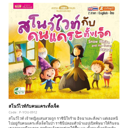
สโนว์ไวท์กับคนแคระทั้งเจ็ด
Code : P-YOU-0912
สโนว์ไวท์ เจ้าหญิงแสนสวยถูก ราชินีใจร้าย อิจฉาและสั่งฆ่า แต่เธอหนี
ไปอยู่กับคนแคระทั้งเจ็ดในป่า ราชินีปลอมตัวนำแอปเปิลพิษมาให้กินจน
เธอสลบเหมือนตาย สุดท้ายเจ้าชายช่วยให้ฟื้น และทั้งสองก็อยู่ด้วยกัน