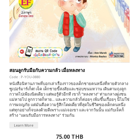
สอนลูกรับมือกับความกลัว เมื่อหลงทาง
Code : P-YOU-0880
หนังสือนิทานภาพที่บอกเล่าเรื่องราวของเด็กชายคนหนึ่งที่หายตัวกลาง
ซูเปอร์มาร์เก็ต! เจ็ค เด็กชายขี้สงสัยและชอบขนมหวาน เดินตามถุงลูก
กวาดไปเพียงนิดเดียว แต่พอรู้ตัวอีกที เขาก็ “หลงทาง” ท่ามกลางฝูงชน
แม่หายไป ลูกกวาดก็หาย... และความกลัวก็ค่อยๆ เพิ่มขึ้นเรื่อยๆ นี่ไม่ใช่
การผจญภัย แต่มันคือความรู้สึกโดดเดี่ยวที่สุดในชีวิตของเด็กคนหนึ่ง
แต่ทุกอย่างก็จบลงด้วยดีเพราะแม่เจอเขา และจากวันนั้น แม่กับเจ็คก็
สร้าง "แผนรับมือการหลงทาง" ร่วมกัน
Learn More
75.00 THB