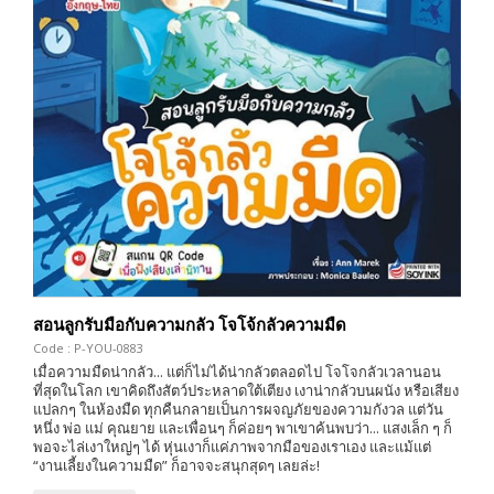
สอนลูกรับมือกับความกลัว โจโจ้กลัวความมืด
Code : P-YOU-0883
เมื่อความมืดน่ากลัว... แต่ก็ไม่ได้น่ากลัวตลอดไป โจโจกลัวเวลานอน
ที่สุดในโลก เขาคิดถึงสัตว์ประหลาดใต้เตียง เงาน่ากลัวบนผนัง หรือเสียง
แปลกๆ ในห้องมืด ทุกคืนกลายเป็นการผจญภัยของความกังวล แต่วัน
หนึ่ง พ่อ แม่ คุณยาย และเพื่อนๆ ก็ค่อยๆ พาเขาค้นพบว่า... แสงเล็ก ๆ ก็
พอจะไล่เงาใหญ่ๆ ได้ หุ่นเงาก็แค่ภาพจากมือของเราเอง และแม้แต่
“งานเลี้ยงในความมืด” ก็อาจจะสนุกสุดๆ เลยล่ะ!