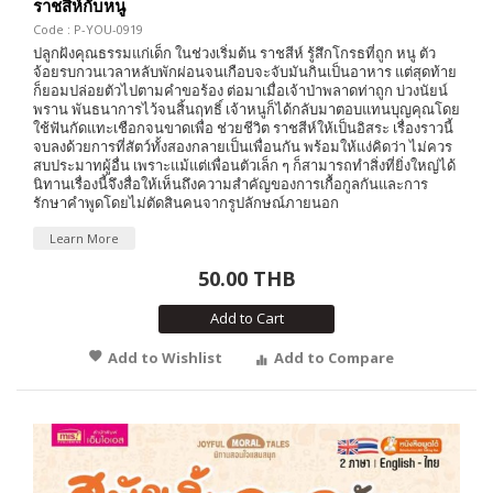
ราชสีห์กับหนู
Code : P-YOU-0919
ปลูกฝังคุณธรรมแก่เด็ก ในช่วงเริ่มต้น ราชสีห์ รู้สึกโกรธที่ถูก หนู ตัว
จ้อยรบกวนเวลาหลับพักผ่อนจนเกือบจะจับมันกินเป็นอาหาร แต่สุดท้าย
ก็ยอมปล่อยตัวไปตามคำขอร้อง ต่อมาเมื่อเจ้าป่าพลาดท่าถูก บ่วงนัยน์
พราน พันธนาการไว้จนสิ้นฤทธิ์ เจ้าหนูก็ได้กลับมาตอบแทนบุญคุณโดย
ใช้ฟันกัดแทะเชือกจนขาดเพื่อ ช่วยชีวิต ราชสีห์ให้เป็นอิสระ เรื่องราวนี้
จบลงด้วยการที่สัตว์ทั้งสองกลายเป็นเพื่อนกัน พร้อมให้แง่คิดว่า ไม่ควร
สบประมาทผู้อื่น เพราะแม้แต่เพื่อนตัวเล็ก ๆ ก็สามารถทำสิ่งที่ยิ่งใหญ่ได้
นิทานเรื่องนี้จึงสื่อให้เห็นถึงความสำคัญของการเกื้อกูลกันและการ
รักษาคำพูดโดยไม่ตัดสินคนจากรูปลักษณ์ภายนอก
Learn More
50.00 THB
Add to Cart
Add to Wishlist
Add to Compare