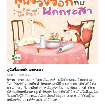
สุนัขจิ้งจอกกับนกกระสา
Code : P-YOU-0920
นิทาน 2 ภาษา อังกฤษ-ไทย เป็นสรุปเรื่องสุนัขจิ้งจอกแกล้งนกกระสา
โดยเสิร์ฟซุปในจานตื้น ทำให้นกกระสาที่มีจะงอยปากยาวกินไม่ได้ ต่อ
มา นกกระสาจึงเอาคืนด้วยการเชิญสุนัขจิ้งจอกมากินอาหารบ้าง โดย
เสิร์ฟซุปในเหยือกทรงสูง ทำให้สุนัขจิ้งจอกกินไม่ได้เช่นกัน ในที่สุดสุนัข
จิ้งจอกจึงรู้สึกอับอายและได้บทเรียนสำคัญว่า "เราควรปฏิบัติต่อผู้อื่น
เหมือนที่เราอยากให้พวกเขาปฏิบัติต่อเรา"