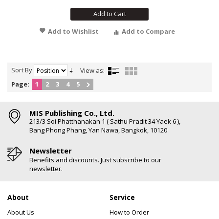
Add to Cart
Add to Wishlist
Add to Compare
Sort By
View as:
Page:
1
2
3
4
5
MIS Publishing Co., Ltd.
213/3 Soi Phatthanakan 1 ( Sathu Pradit 34 Yaek 6 ),
Bang Phong Phang, Yan Nawa, Bangkok, 10120
Newsletter
Benefits and discounts. Just subscribe to our
newsletter.
About
Service
About Us
How to Order