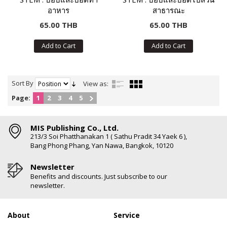
อาหาร
สาธารณะ
65.00 THB
65.00 THB
Add to Cart
Add to Cart
Sort By
View as:
Page:
1
2
3
4
5
MIS Publishing Co., Ltd.
213/3 Soi Phatthanakan 1 ( Sathu Pradit 34 Yaek 6 ),
Bang Phong Phang, Yan Nawa, Bangkok, 10120
Newsletter
Benefits and discounts. Just subscribe to our
newsletter.
About
Service