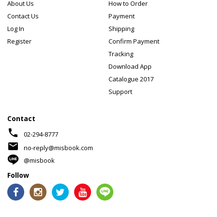
About Us
How to Order
Contact Us
Payment
Log In
Shipping
Register
Confirm Payment
Tracking
Download App
Catalogue 2017
Support
Contact
phone
02-294-8777
mail
no-reply@misbook.com
@misbook
Follow