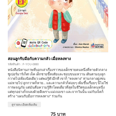
สอนลูกรับมือกับความกลัว เมื่อหลงทาง
รหัสสินค้า : P-YOU-0880
หนังสือนิทานภาพที่บอกเล่าเรื่องราวของเด็กชายคนหนึ่งที่หายตัวกลาง
ซูเปอร์มาร์เก็ต! เจ็ค เด็กชายขี้สงสัยและชอบขนมหวาน เดินตามถุงลูก
กวาดไปเพียงนิดเดียว แต่พอรู้ตัวอีกที เขาก็ “หลงทาง” ท่ามกลางฝูงชน
แม่หายไป ลูกกวาดก็หาย... และความกลัวก็ค่อยๆ เพิ่มขึ้นเรื่อยๆ นี่ไม่ใช่
การผจญภัย แต่มันคือความรู้สึกโดดเดี่ยวที่สุดในชีวิตของเด็กคนหนึ่ง
แต่ทุกอย่างก็จบลงด้วยดีเพราะแม่เจอเขา และจากวันนั้น แม่กับเจ็คก็
สร้าง "แผนรับมือการหลงทาง" ร่วมกัน
ดูรายละเอียดเพิ่มเติม
75 บาท