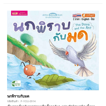
นกพิราบกับมด
รหัสสินค้า : P-YOU-0914