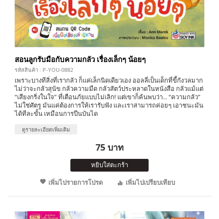
สอนลูกรับมือกับความกลัว เรื่องเล็กๆ น้อยๆ
รหัสสินค้า : P-YOU-0882
เพราะบางทีสิ่งที่เรากลัว ก็แค่เล็กนิดเดียวเอง ออลลี่เป็นเด็กที่ขี้กังวลมาก
ไม่ว่าจะกลัวสุนัข กลัวความมืด กลัวสัตว์ประหลาดในหนังสือ กลัวแม้แต่
“เสียงกริ่งในใจ” ที่เตือนภัยแบบไม่เลิก! แต่เขาก็ค้นพบว่า... “ความกลัว”
ไม่ใช่ศัตรู มันแค่ต้องการให้เรารับฟัง และเราสามารถค่อยๆ เอาชนะมัน
ได้ทีละขั้น เหมือนการปีนบันได
ดูรายละเอียดเพิ่มเติม
75 บาท
หยิบใส่ตะกร้า
เพิ่มไปรายการโปรด
เพิ่มไปเปรียบเทียบ