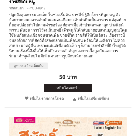
ราชสีห์กับหนู
รหัสสินค้า : P-YOU-0919
ปลูกฝังคุณธรรมแก่เด็ก ในช่วงเริ่มต้น ราชสีห์ รู้สึกโกรธที่ถูก หนู ตัว
จ้อยรบกวนเวลาหลับพักผ่อนจนเกือบจะจับมันกินเป็นอาหาร แต่สุดท้าย
ก็ยอมปล่อยตัวไปตามคำขอร้อง ต่อมาเมื่อเจ้าป่าพลาดท่าถูก บ่วงนัยน์
พราน พันธนาการไว้จนสิ้นฤทธิ์ เจ้าหนูก็ได้กลับมาตอบแทนบุญคุณโดย
ใช้ฟันกัดแทะเชือกจนขาดเพื่อ ช่วยชีวิต ราชสีห์ให้เป็นอิสระ เรื่องราวนี้
จบลงด้วยการที่สัตว์ทั้งสองกลายเป็นเพื่อนกัน พร้อมให้แง่คิดว่า ไม่ควร
สบประมาทผู้อื่น เพราะแม้แต่เพื่อนตัวเล็ก ๆ ก็สามารถทำสิ่งที่ยิ่งใหญ่ได้
นิทานเรื่องนี้จึงสื่อให้เห็นถึงความสำคัญของการเกื้อกูลกันและการ
รักษาคำพูดโดยไม่ตัดสินคนจากรูปลักษณ์ภายนอก
ดูรายละเอียดเพิ่มเติม
50 บาท
หยิบใส่ตะกร้า
เพิ่มไปรายการโปรด
เพิ่มไปเปรียบเทียบ