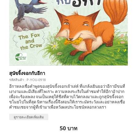
สุนัขจิ้งจอกกับอีกา
รหัสสินค้า : P-YOU-0918
อีกาหลงเชื่อคำพูดของสุนัขจิ้งจอกเจ้าเล่ห์ ที่แกล้งเยินยอว่าอีกามีขนที่
เงางามและมีเสียงที่ไพเราะ ความหลงระเริงในคำชมทำให้อีกาอ้าปาก
เพื่อจะร้องเพลง จนเป็นเหตุให้ชีสที่คาบไว้ตกลงมาและถูกสุนัขจิ้งจอก
ขโมยไปในที่สุด นิทานเรื่องนี้จึงสอนให้เราระมัดระวังและอย่าหลงเชื่อ
คำชมเชยจากผู้ที่เข้ามาเพื่อหวังผลประโยชน์หลอกลวงเรา
ดูรายละเอียดเพิ่มเติม
50 บาท