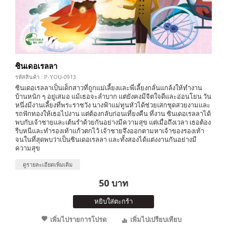
ซินเดอเรลลา
รหัสสินค้า : P-YOU-0913
ซินเดอเรลลาเป็นเด็กสาวที่ถูกแม่เลี้ยงและพี่เลี้ยงกลั่นแกล้งให้ทำงาน
บ้านหนัก ๆ อยู่เสมอ แม้เธอจะลำบาก แต่ยังคงมีจิตใจดีและอ่อนโยน วัน
หนึ่งมีงานเลี้ยงที่พระราชวัง นางฟ้าแม่ทูนหัวได้ช่วยเสกชุดสวยงามและ
รถฟักทองให้เธอไปงาน แต่ต้องกลับก่อนเที่ยงคืน ที่งาน ซินเดอเรลลาได้
พบกับเจ้าชายและเต้นรำด้วยกันอย่างมีความสุข แต่เมื่อถึงเวลา เธอต้อง
รีบหนีและทำรองเท้าแก้วตกไว้ เจ้าชายจึงออกตามหาเจ้าของรองเท้า
จนในที่สุดพบว่าเป็นซินเดอเรลลา และทั้งสองได้แต่งงานกันอย่างมี
ความสุข
ดูรายละเอียดเพิ่มเติม
50 บาท
หยิบใส่ตะกร้า
เพิ่มไปรายการโปรด
เพิ่มไปเปรียบเทียบ