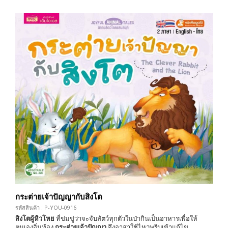
กระต่ายเจ้าปัญญากับสิงโต
รหัสสินค้า : P-YOU-0916
สิงโตผู้หิวโหย
ที่ข่มขู่ว่าจะจับสัตว์ทุกตัวในป่ากินเป็นอาหารเพื่อให้
ตนเองอิ่มท้อง
กระต่ายเจ้าปัญญา
จึงอาสาใช้ไหวพริบเข้าแก้ไข