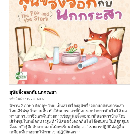
สุนัขจิ้งจอกกับนกกระสา
รหัสสินค้า : P-YOU-0920
นิทาน 2 ภาษา อังกฤษ-ไทย เป็นสรุปเรื่องสุนัขจิ้งจอกแกล้งนกกระสา
โดยเสิร์ฟซุปในจานตื้น ทำให้นกกระสาที่มีจะงอยปากยาวกินไม่ได้ ต่อ
มา นกกระสาจึงเอาคืนด้วยการเชิญสุนัขจิ้งจอกมากินอาหารบ้าง โดย
เสิร์ฟซุปในเหยือกทรงสูง ทำให้สุนัขจิ้งจอกกินไม่ได้เช่นกัน ในที่สุดสุนัข
จิ้งจอกจึงรู้สึกอับอายและได้บทเรียนสำคัญว่า "เราควรปฏิบัติต่อผู้อื่น
เหมือนที่เราอยากให้พวกเขาปฏิบัติต่อเรา"