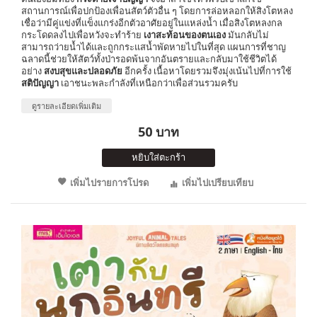
สถานการณ์เพื่อปกป้องเพื่อนสัตว์ตัวอื่น ๆ โดยการล่อหลอกให้สิงโตหลง
เชื่อว่ามีคู่แข่งที่แข็งแกร่งอีกตัวอาศัยอยู่ในแหล่งน้ำ เมื่อสิงโตหลงกล
กระโดดลงไปเพื่อหวังจะทำร้าย
เงาสะท้อนของตนเอง
มันกลับไม่
สามารถว่ายน้ำได้และถูกกระแสน้ำพัดหายไปในที่สุด แผนการที่ชาญ
ฉลาดนี้ช่วยให้สัตว์ทั้งป่ารอดพ้นจากอันตรายและกลับมาใช้ชีวิตได้
อย่าง
สงบสุขและปลอดภัย
อีกครั้ง เนื้อหาโดยรวมจึงมุ่งเน้นไปที่การใช้
สติปัญญา
เอาชนะพละกำลังที่เหนือกว่าเพื่อส่วนรวมครับ
ดูรายละเอียดเพิ่มเติม
50 บาท
หยิบใส่ตะกร้า
เพิ่มไปรายการโปรด
เพิ่มไปเปรียบเทียบ