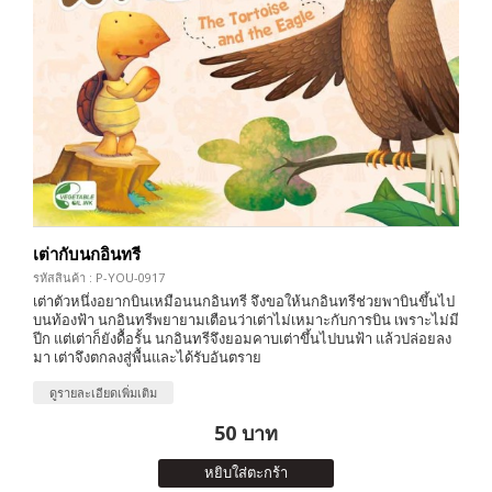
เต่ากับนกอินทรี
รหัสสินค้า : P-YOU-0917
เต่าตัวหนึ่งอยากบินเหมือนนกอินทรี จึงขอให้นกอินทรีช่วยพาบินขึ้นไป
บนท้องฟ้า นกอินทรีพยายามเตือนว่าเต่าไม่เหมาะกับการบิน เพราะไม่มี
ปีก แต่เต่าก็ยังดื้อรั้น นกอินทรีจึงยอมคาบเต่าขึ้นไปบนฟ้า แล้วปล่อยลง
มา เต่าจึงตกลงสู่พื้นและได้รับอันตราย
ดูรายละเอียดเพิ่มเติม
50 บาท
หยิบใส่ตะกร้า