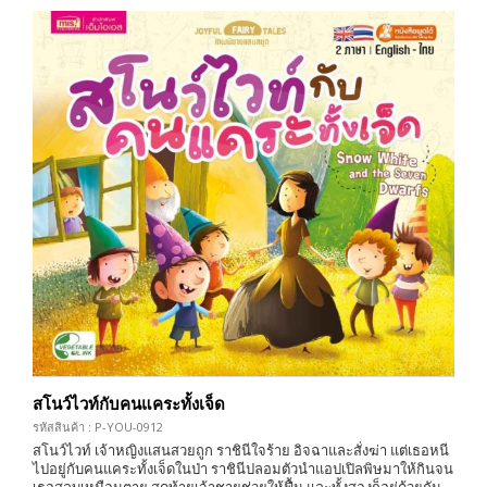
สโนว์ไวท์กับคนแคระทั้งเจ็ด
รหัสสินค้า : P-YOU-0912
สโนว์ไวท์ เจ้าหญิงแสนสวยถูก ราชินีใจร้าย อิจฉาและสั่งฆ่า แต่เธอหนี
ไปอยู่กับคนแคระทั้งเจ็ดในป่า ราชินีปลอมตัวนำแอปเปิลพิษมาให้กินจน
เธอสลบเหมือนตาย สุดท้ายเจ้าชายช่วยให้ฟื้น และทั้งสองก็อยู่ด้วยกัน