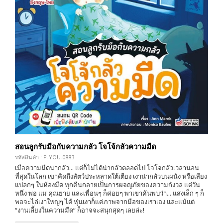
สอนลูกรับมือกับความกลัว โจโจ้กลัวความมืด
รหัสสินค้า : P-YOU-0883
เมื่อความมืดน่ากลัว... แต่ก็ไม่ได้น่ากลัวตลอดไป โจโจกลัวเวลานอน
ที่สุดในโลก เขาคิดถึงสัตว์ประหลาดใต้เตียง เงาน่ากลัวบนผนัง หรือเสียง
แปลกๆ ในห้องมืด ทุกคืนกลายเป็นการผจญภัยของความกังวล แต่วัน
หนึ่ง พ่อ แม่ คุณยาย และเพื่อนๆ ก็ค่อยๆ พาเขาค้นพบว่า... แสงเล็ก ๆ ก็
พอจะไล่เงาใหญ่ๆ ได้ หุ่นเงาก็แค่ภาพจากมือของเราเอง และแม้แต่
“งานเลี้ยงในความมืด” ก็อาจจะสนุกสุดๆ เลยล่ะ!