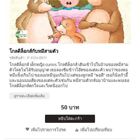
โกลดิล็อกส์กับหมีสามตัว
รหัสสินค้า : P-YOU-0911
โกลดิล็อกส์ เด็กหญิง curios โกลดิล็อกส์ เดินเข้าไปในบ้านของหมีสาม
ตัวโดยไม่ได้รับอนุญาต เธอลองชิมข้าวโอ๊ตของแต่ละตัว พบว่าของพ่อ
หมีแข็งเกินไป ของแม่หมีนุ่มเกินไป แต่ของลูกหมี “พอดี” เธอก็นั่งเก้าอี้
และนอนบนเตียงของแต่ละตัวเช่นกัน หมีสามตัวกลับมาบ้านและพบเธอ
โกลดิล็อกส์ตกใจและวิ่งหนีออกไป
ดูรายละเอียดเพิ่มเติม
50 บาท
หยิบใส่ตะกร้า
เพิ่มไปรายการโปรด
เพิ่มไปเปรียบเทียบ