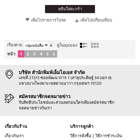
หยิบใส่ตะกร้า
เพิ่มไปรายการโปรด
เพิ่มไปเปรียบเทียบ
เรียงตาม
ดูในมุมมอง:
หน้า:
1
2
3
4
5
บริษัท สำนักพิมพ์เอ็มไอเอส จำกัด
เลขที่ 213/3 ซอยพัฒนาการ 1 (สาธุประดิษฐ์ 34 แยก 6)
แขวงบางโพงพาง เขตยานนาวา กรุงเทพฯ 10120
สมัครสมาชิกจดหมายข่าว
รับสิทธิประโยชน์และส่วนลดก่อนใครเพียงสมัครสมาชิก
จดหมายข่าวกับเรา
เกี่ยวกับร้าน
บริการลูกค้า
เกี่ยวกับเรา
วิธีการสั่งซื้อ
|
วิธีการชำระเงิน