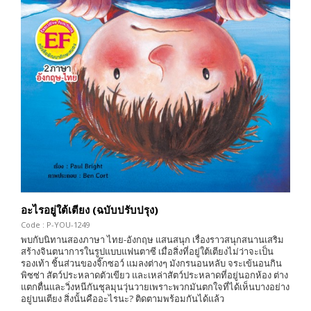
อะไรอยู่ใต้เตียง (ฉบับปรับปรุง)
Code : P-YOU-1249
พบกับนิทานสองภาษา ไทย-อังกฤษ แสนสนุก เรื่องราวสนุกสนานเสริม
สร้างจินตนาการในรูปแบบแฟนตาซี เมื่อสิ่งที่อยู่ใต้เตียงไม่ว่าจะเป็น
รองเท้า ชิ้นส่วนของจิ๊กซอว์ แมลงต่างๆ มังกรนอนหลับ จระเข้นอนกิน
พิซซ่า สัตว์ประหลาดตัวเขียว และเหล่าสัตว์ประหลาดที่อยู่นอกห้อง ต่าง
แตกตื่นและวิ่งหนีกันชุลมุนวุ่นวายเพราะพวกมันตกใจที่ได้เห็นบางอย่าง
อยู่บนเตียง สิ่งนั้นคืออะไรนะ? ติดตามพร้อมกันได้แล้ว