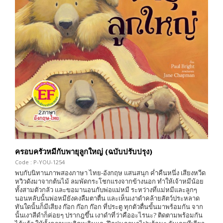
ครอบครัวหมีกับพายุลูกใหญ่ (ฉบับปรับปรุง)
Code : P-YOU-1254
พบกับนิทานภาพสองภาษา ไทย-อังกฤษ แสนสนุก ค่ำคืนหนึ่ง เสียงหวีด
หวิวดังมาจากต้นไม้ ลมพัดกระโชกแรงจากข้างนอก ทำให้เจ้าหมีน้อย
ทั้งสามตัวกลัว และขอมานอนกับพ่อแม่หมี ระหว่างที่แม่หมีและลูกๆ
นอนหลับนั้นพ่อหมียังคงลืมตาตื่น และเห็นเงาดำคล้ายสัตว์ประหลาด
ทันใดนั้นก็มีเสียง ก๊อก ก๊อก ก๊อก ที่ประตู ทุกตัวตื่นขั้นมาพร้อมกัน จาก
นั้นเงาสีดำก็ค่อยๆ ปรากฎขึ้น เงาดำที่ว่าคืออะไรนะ? ติดตามพร้อมกัน