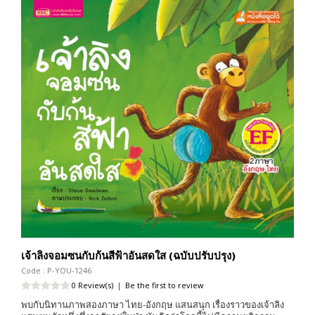
เจ้าลิงจอมซนกับก้นสีฟ้าอันสดใส (ฉบับปรับปรุง)
Code : P-YOU-1246
0 Review(s)
|
Be the first to review
พบกับนิทานภาพสองภาษา ไทย-อังกฤษ แสนสนุก เรื่องราวของเจ้าลิง