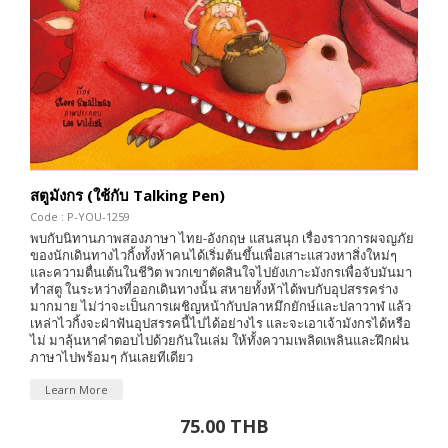
สตูมังกร (ใช้กับ Talking Pen)
Code : P-YOU-1259
พบกับนิทานภาพสองภาษา ไทย-อังกฤษ แสนสนุก เรื่องราวการผจญภัย
ของนักเดินทางไวกิ้งทั้งห้าคนได้เริ่มต้นขึ้นเพื่อเสาะแสวงหาสิ่งใหม่ๆ
และความตื่นเต้นในชีวิต พวกเขาตัดสินใจไปยังเกาะมังกรเพื่อจับมันมา
ทำสตู ในระหว่างที่ออกเดินทางนั้น สหายทั้งห้าได้พบกับอุปสรรคร่าง
มากมาย ไม่ว่าจะเป็นการเผชิญหน้ากับปลาหมึกยักษ์และปลาวาฬ แล้ว
เหล่าไวกิ้งจะฝ่าฟันอุปสรรคนี้ไปได้อย่างไร และจะเอาเจ้ามังกรได้หรือ
ไม่ มาลุ้นหาคำตอบไปด้วยกันในเล่ม ให้ทั้งความเพลิดเพลินและฝึกฝน
ภาษาไปพร้อมๆ กันเลยทีเดียว
Learn More
75.00 THB