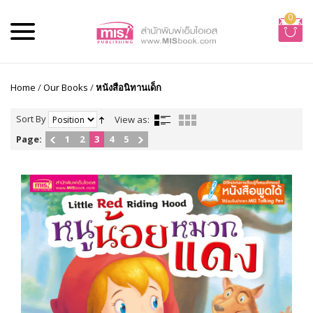
0
Home
/
Our Books
/
หนังสือนิทานเด็ก
Sort By
View as:
Page:
1
2
3
4
5