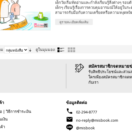
เด็กวัยเริ่มหัดอ่านและกำลังเรียนรู้สิ่งต่างๆ รอบ
เด็กๆ เรียนรู้เรื่องการควบคุมอารมณ์ให้อยู่ในระ
สามารถรับมือกับความเครียดหรือความหงุดหงิดใ
ดูรายละเอียดเพิ่มเติม
าม
ดูในมุมมอง:
สมัครสมาชิกจดหมายข
รับสิทธิประโยชน์และส่วน
ใครเพียงสมัครสมาชิกจดห
กับเรา
ค้า
ข้อมูลติดต่อ
phone
้อ
|
วิธีการชำระเงิน
02-294-8777
mail
นเงิน
no-reply@misbook.com
นค้า
@misbook