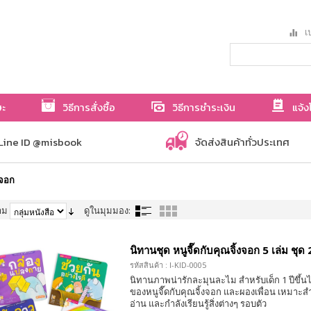
เป
ษะ
วิธีการสั่งซื้อ
วิธีการชำระเงิน
แจ้ง
Line ID @misbook
จัดส่งสินค้าทั่วประเทศ
งจอก
าม
ดูในมุมมอง:
นิทานชุด หนูจี๊ดกับคุณจิ้งจอก 5 เล่ม ชุด 
รหัสสินค้า : I-KID-0005
นิทานภาพน่ารักละมุนละไม สำหรับเด็ก 1 ปีขึ้นไ
ของหนูจี๊ดกับคุณจิ้งจอก และผองเพื่อน เหมาะสำห
อ่าน และกำลังเรียนรู้สิ่งต่างๆ รอบตัว