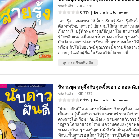
รหัสสินค้า : I-KID-1338
0 รีวิว
|
Be the first to review
“สายรุ้ง” สอดแทรกให้เด็กๆ เรียนรู้เรื่อง “รุ้งกินน้
ต้น ทางวิทยาศาสตร์ เด็กๆ จะได้สนุกกับการท
กับการเรียนรู้ทักษะ การแก้ปัญหา โดยสามารถ
รู้จักพลิกแพลงเพื่อมองเห็นทางออกใหม่ๆ ของปัญห
เริ่มต้นของการพัฒนาทักษะพื้นฐานของเด็กๆ ให้ร
พร้อมเติบโตไปอย่างมีคุณภาพ มีความคิดสร้าง
การอยู่ร่วมกับผู้อื่น ในสังคมได้เป็นอย่างดี
ดูรายละเอียดเพิ่มเติม
นิทานชุด หนูจี๊ดกับคุณจิ้งจอก 2 ตอน นับ
รหัสสินค้า : I-KID-1337
0 รีวิว
|
Be the first to review
“นับดาวฝันดี” สอดแทรกให้เด็กๆ เรียนรู้เรื่อง “
เป็นความรู้เบื้องต้นทางวิทยาศาสตร์ รวมถึงชักช
ดวงดาวไปพร้อมๆ กับเพื่อนๆ ผสมผสานกับการเรี
ปัญหา โดยสามารถยืดหยุ่นความคิดและรู้จักพลิ
ทางออกใหม่ๆ ของปัญหาได้ ซึ่งนับเป็นจุดเริ่ม
ทักษะพื้นฐานของเด็กๆ ให้รู้จักการปรับตัวพร้อม