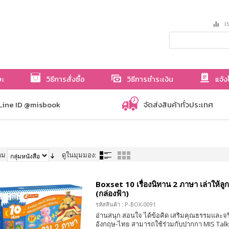
เป
ษะ
วิธีการสั่งซื้อ
วิธีการชำระเงิน
แจ้ง
Line ID @misbook
จัดส่งสินค้าทั่วประเทศ
าม
ดูในมุมมอง:
Boxset 10 เรื่องนิทาน 2 ภาษา เล่าให้ลู
(กล่องฟ้า)
รหัสสินค้า : P-BOX-0091
อ่านสนุก สอนใจ ได้ข้อคิด เสริมคุณธรรมและจ
อังกฤษ-ไทย สามารถใช้ร่วมกับปากกา MIS Talk