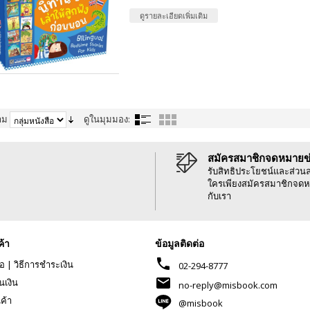
ดูรายละเอียดเพิ่มเติม
าม
ดูในมุมมอง:
สมัครสมาชิกจดหมายข
รับสิทธิประโยชน์และส่วน
ใครเพียงสมัครสมาชิกจดห
กับเรา
ค้า
ข้อมูลติดต่อ
phone
้อ
|
วิธีการชำระเงิน
02-294-8777
mail
นเงิน
no-reply@misbook.com
นค้า
@misbook