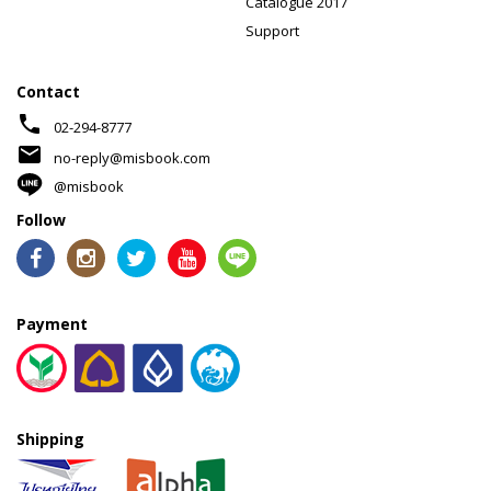
Catalogue 2017
Support
Contact
phone
02-294-8777
mail
no-reply@misbook.com
@misbook
Follow
Payment
Shipping