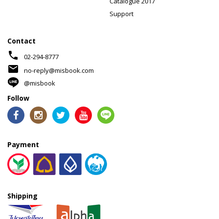
Catalogue 2017
Support
Contact
phone
02-294-8777
mail
no-reply@misbook.com
@misbook
Follow
Payment
Shipping