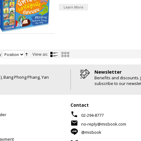
Learn More
y
View as:
Newsletter
6 ), Bang Phong Phang, Yan
Benefits and discounts. 
subscribe to our newslet
Contact
phone
der
02-294-8777
mail
no-reply@misbook.com
@misbook
Payment