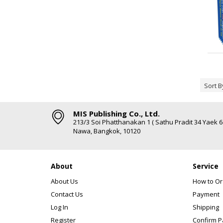
Sort B
MIS Publishing Co., Ltd.
213/3 Soi Phatthanakan 1 ( Sathu Pradit 34 Yaek 
Nawa, Bangkok, 10120
About
Service
About Us
How to Or
Contact Us
Payment
Log In
Shipping
Register
Confirm 