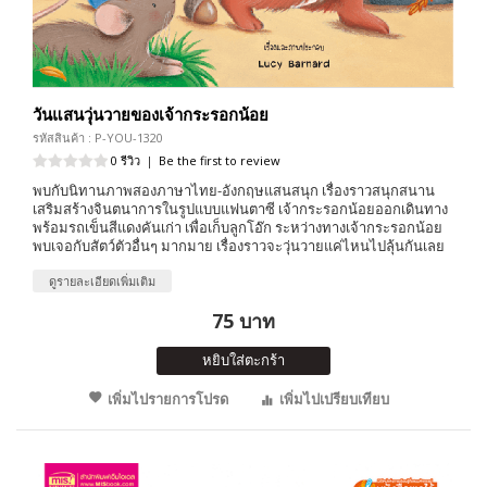
วันแสนวุ่นวายของเจ้ากระรอกน้อย
รหัสสินค้า : P-YOU-1320
0 รีวิว
|
Be the first to review
พบกับนิทานภาพสองภาษาไทย-อังกฤษแสนสนุก เรื่องราวสนุกสนาน
เสริมสร้างจินตนาการในรูปแบบแฟนตาซี เจ้ากระรอกน้อยออกเดินทาง
พร้อมรถเข็นสีแดงคันเก่า เพื่อเก็บลูกโอ๊ก ระหว่างทางเจ้ากระรอกน้อย
พบเจอกับสัตว์ตัวอื่นๆ มากมาย เรื่องราวจะวุ่นวายแค่ไหนไปลุ้นกันเลย
ดูรายละเอียดเพิ่มเติม
75 บาท
หยิบใส่ตะกร้า
เพิ่มไปรายการโปรด
เพิ่มไปเปรียบเทียบ