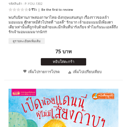
รหัสสินค้า : P-YOU-1302
0 รีวิว
|
Be the first to review
พบกับนิทานภาพสองภาษาไทย-อังกฤษแสนสนุก เรื่องราวของเจ้า
มอมแมม ตุ๊กตาหมีตัวโปรดที่ "เอลลี่" รักมาก เจ้ามอมแมมมีเพียงตา
เดียวเท่านั้นที่ถูกจับด้วยด้ายและมีกลิ่นที่น่ารังเกียจ ทำไมกันนะเอลลี่ถึง
รักเจ้ามอมแมมมากนัก!!!
ดูรายละเอียดเพิ่มเติม
75 บาท
หยิบใส่ตะกร้า
เพิ่มไปรายการโปรด
เพิ่มไปเปรียบเทียบ