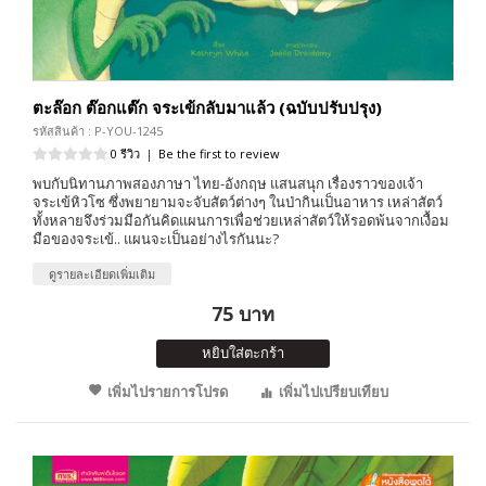
ตะล๊อก ต๊อกแต๊ก จระเข้กลับมาแล้ว (ฉบับปรับปรุง)
รหัสสินค้า : P-YOU-1245
0 รีวิว
|
Be the first to review
พบกับนิทานภาพสองภาษา ไทย-อังกฤษ แสนสนุก เรื่องราวของเจ้า
จระเข้หิวโซ ซึ่งพยายามจะจับสัตว์ต่างๆ ในป่ากินเป็นอาหาร เหล่าสัตว์
ทั้งหลายจึงร่วมมือกันคิดแผนการเพื่อช่วยเหล่าสัตว์ให้รอดพ้นจากเงื้อม
มือของจระเข้.. แผนจะเป็นอย่างไรกันนะ?
ดูรายละเอียดเพิ่มเติม
75 บาท
หยิบใส่ตะกร้า
เพิ่มไปรายการโปรด
เพิ่มไปเปรียบเทียบ