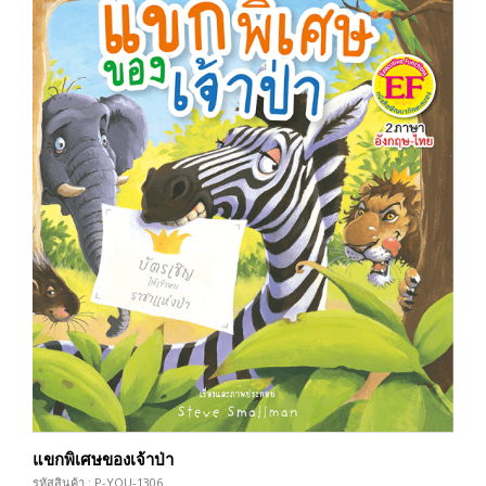
แขกพิเศษของเจ้าป่า
รหัสสินค้า : P-YOU-1306