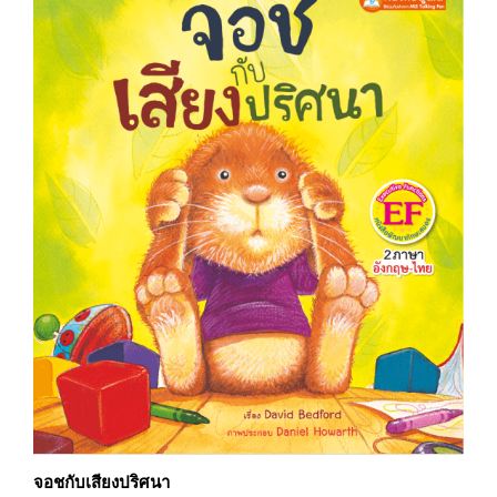
จอชกับเสียงปริศนา