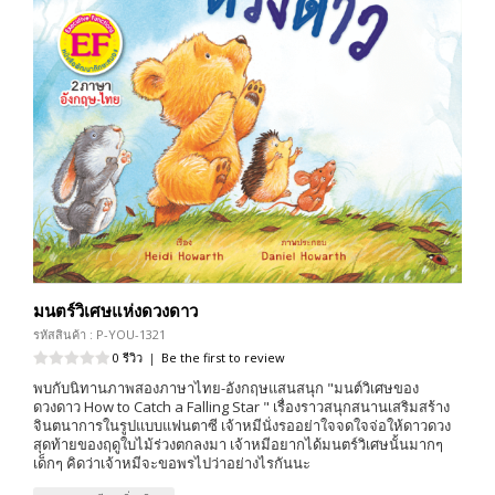
มนตร์วิเศษแห่งดวงดาว
รหัสสินค้า : P-YOU-1321
0 รีวิว
|
Be the first to review
พบกับนิทานภาพสองภาษาไทย-อังกฤษแสนสนุก "มนต์วิเศษของ
ดวงดาว How to Catch a Falling Star " เรื่องราวสนุกสนานเสริมสร้าง
จินตนาการในรูปแบบแฟนตาซี เจ้าหมีนั่งรออย่าใจจดใจจ่อให้ดาวดวง
สุดท้ายของฤดูใบไม้ร่วงตกลงมา เจ้าหมีอยากได้มนตร์วิเศษนั้นมากๆ
เด็กๆ คิดว่าเจ้าหมีจะขอพรไปว่าอย่างไรกันนะ