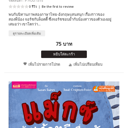
รหัสสินค้า : P-YOU-1315
0 รีวิว
|
Be the first to review
พบกับนิทานภาพสองภาษาไทย-อังกฤษแสนสนุก เรื่องราวของ
สองพี่น้อง จอร์ชกับล็อตตี้ ซึ่งจอร์ชชอบย้ำกับน้องสาวของตัวเองอยู่
เสมอว่า เขาโตกว่า...
ดูรายละเอียดเพิ่มเติม
75 บาท
หยิบใส่ตะกร้า
เพิ่มไปรายการโปรด
เพิ่มไปเปรียบเทียบ