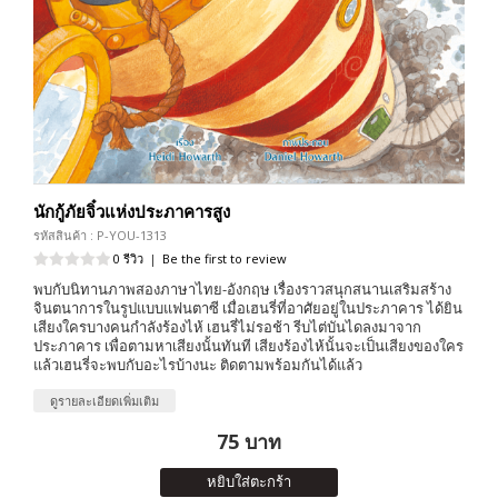
นักกู้ภัยจิ๋วแห่งประภาคารสูง
รหัสสินค้า : P-YOU-1313
0 รีวิว
|
Be the first to review
พบกับนิทานภาพสองภาษาไทย-อังกฤษ เรื่องราวสนุกสนานเสริมสร้าง
จินตนาการในรูปแบบแฟนตาซี เมื่อเฮนรี่ที่อาศัยอยู่ในประภาคาร ได้ยิน
เสียงใครบางคนกำลังร้องไห้ เฮนรี่ไม่รอช้า รีบไต่บันไดลงมาจาก
ประภาคาร เพื่อตามหาเสียงนั้นทันที เสียงร้องไห้นั้นจะเป็นเสียงของใคร
แล้วเฮนรี่จะพบกับอะไรบ้างนะ ติดตามพร้อมกันได้แล้ว
ดูรายละเอียดเพิ่มเติม
75 บาท
หยิบใส่ตะกร้า