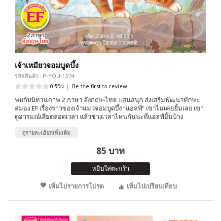
เจ้าเหมียวจอมบูดบึ้ง
รหัสสินค้า : P-YOU-1374
0 รีวิว
|
Be the first to review
พบกับนิทานภาพ 2 ภาษา อังกฤษ-ไทย แสนสนุก ส่งเสริมพัฒนาทักษะ
สมอง EF เรื่องราวของเจ้าแมวจอมบูดบึ้ง “แอลฟ์” เขาไม่เคยยิ้มเลย เขา
ดูอารมณ์เสียตลอดเวลา แล้วช่วงเวลาไหนกันนะที่เเอลฟ์ยิ้มบ้าง
ดูรายละเอียดเพิ่มเติม
85 บาท
หยิบใส่ตะกร้า
เพิ่มไปรายการโปรด
เพิ่มไปเปรียบเทียบ