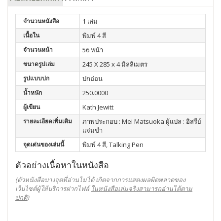
จำนวนหนังสือ
1 เล่ม
เนื้อใน
พิมพ์ 4 สี
จำนวนหน้า
56 หน้า
ขนาดรูปเล่ม
245 X 285 x 4 มิลลิเมตร
รูปแบบปก
ปกอ่อน
น้ำหนัก
250.0000
ผู้เขียน
Kath Jewitt
รายละเอียดเพิ่มเติม
ภาพประกอบ : Mei Matsuoka ผู้แปล : อิสรีย์
แจ่มขำ
จุดเด่นของเล่มนี้
พิมพ์ 4 สี, Talking Pen
ตัวอย่างเนื้อหาในหนังสือ
(ตัวหนังสือบางจุดที่อ่านไม่ได้ เกิดจากการแสดงผลผิดพลาดของ
เว็บไซต์ผู้ให้บริการฝากไฟล์
ในหนังสือเล่มจริงสามารถอ่านได้ตาม
ปกติ
)