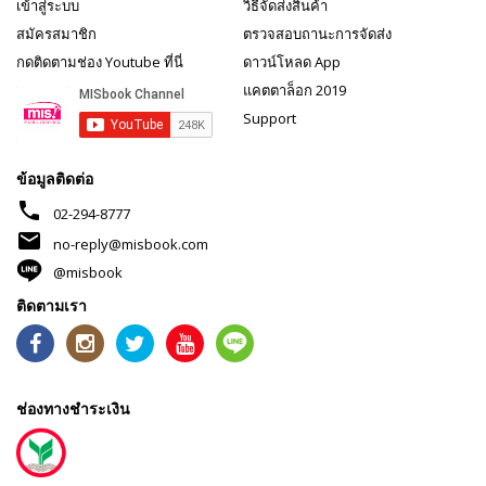
เข้าสู่ระบบ
วิธีจัดส่งสินค้า
สมัครสมาชิก
ตรวจสอบถานะการจัดส่ง
กดติดตามช่อง Youtube ที่นี่
ดาวน์โหลด App
แคตตาล็อก 2019
Support
ข้อมูลติดต่อ
phone
02-294-8777
mail
no-reply@misbook.com
@misbook
ติดตามเรา
ช่องทางชำระเงิน