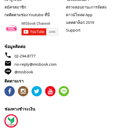
สมัครสมาชิก
ตรวจสอบถานะการจัดส่ง
กดติดตามช่อง Youtube ที่นี่
ดาวน์โหลด App
แคตตาล็อก 2019
Support
ข้อมูลติดต่อ
phone
02-294-8777
mail
no-reply@misbook.com
@misbook
ติดตามเรา
ช่องทางชำระเงิน