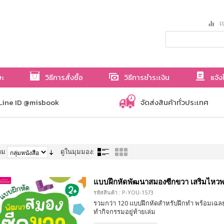
เป
ษะ
วิธีการสั่งซื้อ
วิธีการชำระเงิน
แจ้ง
Line ID @misbook
จัดส่งสินค้าทั่วประเทศ
าม
ดูในมุมมอง:
แบบฝึกหัดพัฒนาสมองซีกขวา เสริมไหวพร
รหัสสินค้า : P-YOU-1573
รวมกว่า 120 แบบฝึกหัดสำหรับฝึกทำ พร้อมเฉลย
ทำกิจกรรมอยู่ท้ายเล่ม