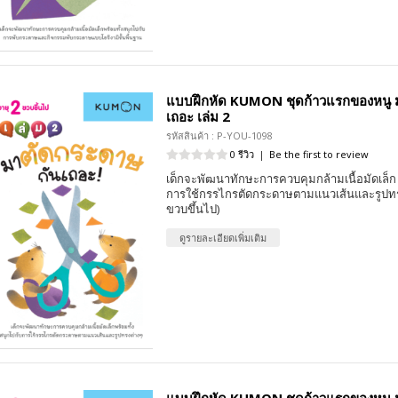
แบบฝึกหัด KUMON ชุดก้าวแรกของหนู 
เถอะ เล่ม 2
รหัสสินค้า : P-YOU-1098
0 รีวิว
|
Be the first to review
เด็กจะพัฒนาทักษะการควบคุมกล้ามเนื้อมัดเล็ก 
การใช้กรรไกรตัดกระดาษตามแนวเส้นและรูปทรง
ขวบขึ้นไป)
ดูรายละเอียดเพิ่มเติม
แบบฝึกหัด KUMON ชุดก้าวแรกของหนู ม