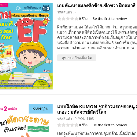
เกมพัฒนาสมองซีกซ้าย-ซีกขวา ฝึกสมาธิ ส
รหัสสินค้า : -
0 รีวิว
|
Be the first to review
ฝึกพัฒนาสมอง ให้อะไรได้มากกว่า... ครูหมอ
แม่ว่า เด็กทุกคนมีสิทธิเป็นคนเก่งได้ เพราะเด็
ความฉลาดและศักยภาพที่ซ่อนเร้นอยู่ภายใน หนัง
หนังสือคำถามภาพ แบ่งออกเป็น 3 ระดับชั้น (อน
ความยากง่ายและรายละเอียดของคำถามภาพ
ดูรายละเอียดเพิ่มเติม
แบบฝึกหัด KUMON ชุดก้าวแรกของหนู 
เถอะ : มหัศจรรย์สัตว์โลก
รหัสสินค้า : P-YOU-1103
0 รีวิว
|
Be the first to review
เด็กจะพัฒนาทักษะการควบคุมกล้ามเนื้อมัดเล็ก 