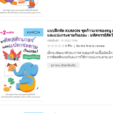
แบบฝึกหัด KUMON ชุดก้าวแรกของหนู ม
และแปะกระดาษกันเถอะ : มหัศจรรย์สัตว
รหัสสินค้า : P-YOU-1104
0 รีวิว
|
Be the first to review
เด็กจะพัฒนาทักษะการควบคุมกล้ามเนื้อมัดเล็ก 
การติดสติกเกอร์และการใช้กาวแปะกระดาษ (อาย
ดูรายละเอียดเพิ่มเติม