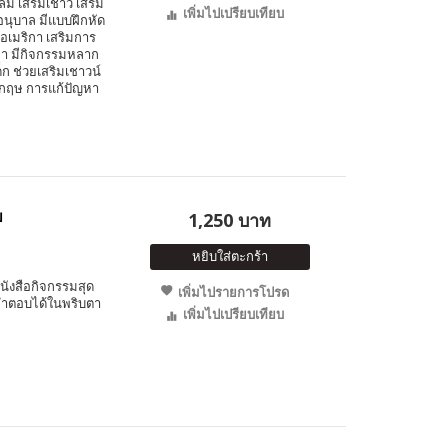
ม เสริมเชาว์ เสริม
เพิ่มไปเปรียบเทียบ
นุบาล มีแบบฝึกหัด
กอเมริกา เสริมการ
วลา มีกิจกรรมหลาก
ก ช่วยเสริมเชาวน์
งกฤษ การแก้ปัญหา
บ
1,250 บาท
หยิบใส่ตะกร้า
นังสือกิจกรรมสุด
เพิ่มไปรายการโปรด
คำตอบได้ในพริบตา
เพิ่มไปเปรียบเทียบ