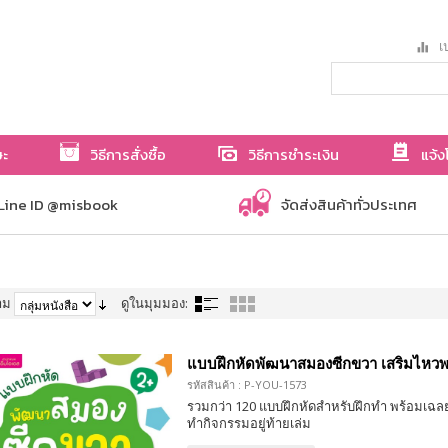
เป
ษะ
วิธีการสั่งซื้อ
วิธีการชำระเงิน
แจ้ง
Line ID @misbook
จัดส่งสินค้าทั่วประเทศ
าม
ดูในมุมมอง:
แบบฝึกหัดพัฒนาสมองซีกขวา เสริมไหวพร
รหัสสินค้า : P-YOU-1573
รวมกว่า 120 แบบฝึกหัดสำหรับฝึกทำ พร้อมเฉลย
ทำกิจกรรมอยู่ท้ายเล่ม