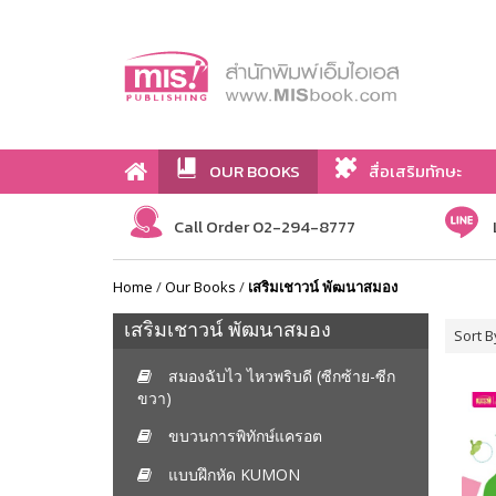
OUR BOOKS
สื่อเสริมทักษะ
Call Order 02-294-8777
Home
/
Our Books
/
เสริมเชาวน์ พัฒนาสมอง
เสริมเชาวน์ พัฒนาสมอง
Sort B
สมองฉับไว ไหวพริบดี (ซีกซ้าย-ซีก
ขวา)
ขบวนการพิทักษ์แครอต
แบบฝึกหัด KUMON