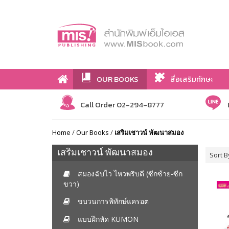
OUR BOOKS
สื่อเสริมทักษะ
Call Order 02-294-8777
Home
/
Our Books
/
เสริมเชาวน์ พัฒนาสมอง
เสริมเชาวน์ พัฒนาสมอง
Sort B
สมองฉับไว ไหวพริบดี (ซีกซ้าย-ซีก
ขวา)
ขบวนการพิทักษ์แครอต
แบบฝึกหัด KUMON