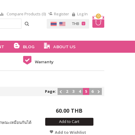
Compare Products (0)
Register
Log In
0
NT
BLOG
ABOUT US
Warranty
Page:
2
3
4
5
6
60.00 THB
Add to Cart
ีลักษณะเหมือนกันได้
Add to Wishlist