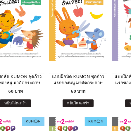
ึกหัด KUMON ชุดก้าว
แบบฝึกหัด KUMON ชุดก้าว
แบบฝึกห
ของหนู มาตัดกระดาษ
แรกของหนู มาตัดกระดาษ
แรกของห
อะ : มหัศจรรย์สัตว์โลก
กันเถอะ : อาหารจานสนุก
และแปะ
60 บาท
60 บาท
มหั
หยิบใส่ตะกร้า
หยิบใส่ตะกร้า