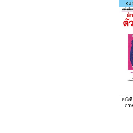
หนังส
ภาษ