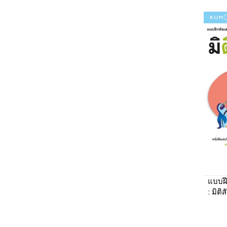
แบบฝึ
: มิติ