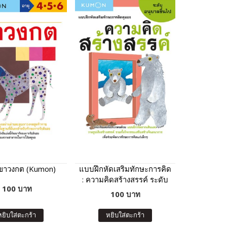
เขาวงกต (Kumon)
แบบฝึกหัดเสริมทักษะการคิด
: ความคิดสร้างสรรค์ ระดับ
100 บาท
อนุบาลขึ้นไป (Kumon)
100 บาท
หยิบใส่ตะกร้า
หยิบใส่ตะกร้า