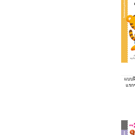
แบบฝ
แรก
กันเถ