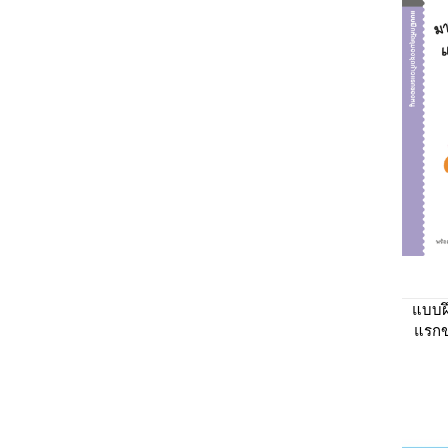
แบบฝ
แรกข
และ