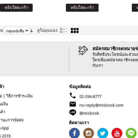
หยิบใส่ตะกร้า
หยิบใส่ตะกร้า
าม
ดูในมุมมอง:
สมัครสมาชิกจดหมายข
รับสิทธิประโยชน์และส่วน
ใครเพียงสมัครสมาชิกจดห
กับเรา
ค้า
ข้อมูลติดต่อ
phone
้อ
|
วิธีการชำระเงิน
02-294-8777
mail
นเงิน
no-reply@misbook.com
นค้า
@misbook
านะการจัดส่ง
ติดตามเรา
ด App
ก 2019