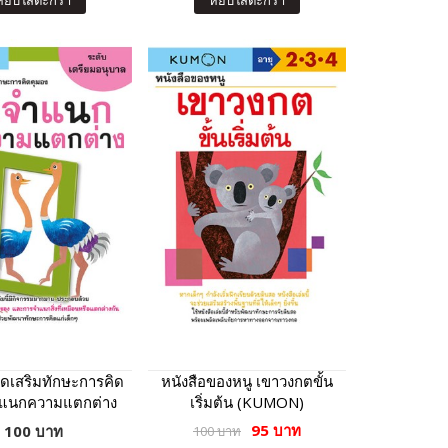
หยิบใส่ตะกร้า
หยิบใส่ตะกร้า
ัดเสริมทักษะการคิด
หนังสือของหนู เขาวงกตขั้น
ำแนกความแตกต่าง
เริ่มต้น (KUMON)
ับเตรียมอนุบาล
95 บาท
100 บาท
100 บาท
(KUMON)