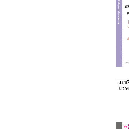
แบบฝ
แรกข
และ