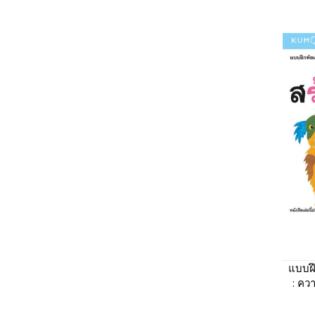
แบบฝึ
: คว
เต