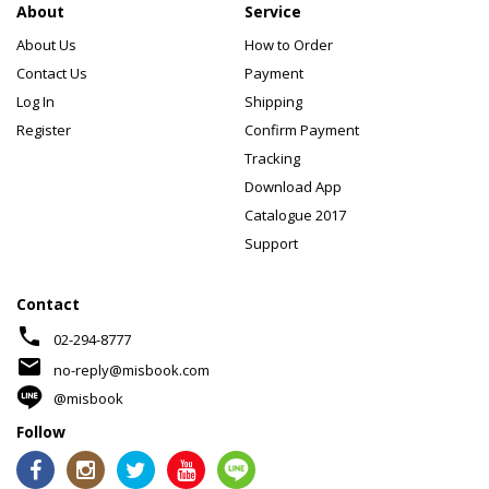
About
Service
About Us
How to Order
Contact Us
Payment
Log In
Shipping
Register
Confirm Payment
Tracking
Download App
Catalogue 2017
Support
Contact
phone
02-294-8777
mail
no-reply@misbook.com
@misbook
Follow