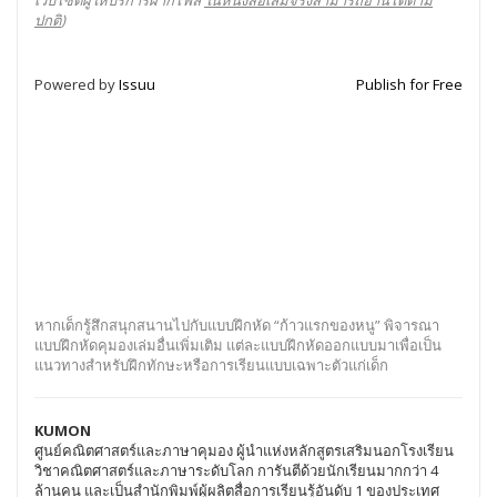
เว็บไซต์ผู้ให้บริการฝากไฟล์
ในหนังสือเล่มจริงสามารถอ่านได้ตาม
ปกติ
)
Powered by
Issuu
Publish for Free
หากเด็กรู้สึกสนุกสนานไปกับแบบฝึกหัด “ก้าวแรกของหนู” พิจารณา
แบบฝึกหัดคุมองเล่มอื่นเพิ่มเติม แต่ละแบบฝึกหัดออกแบบมาเพื่อเป็น
แนวทางสำหรับฝึกทักษะหรือการเรียนแบบเฉพาะตัวแก่เด็ก
KUMON
ศูนย์คณิตศาสตร์และภาษาคุมอง ผู้นำแห่งหลักสูตรเสริมนอกโรงเรียน
วิชาคณิตศาสตร์และภาษาระดับโลก การันตีด้วยนักเรียนมากกว่า 4
ล้านคน และเป็นสำนักพิมพ์ผู้ผลิตสื่อการเรียนรู้อันดับ 1 ของประเทศ