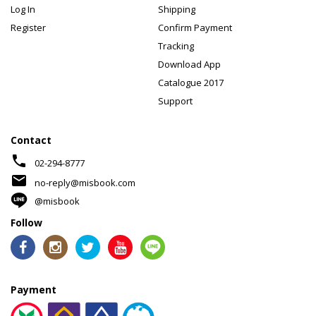
Log In
Shipping
Register
Confirm Payment
Tracking
Download App
Catalogue 2017
Support
Contact
phone
02-294-8777
mail
no-reply@misbook.com
@misbook
Follow
Payment