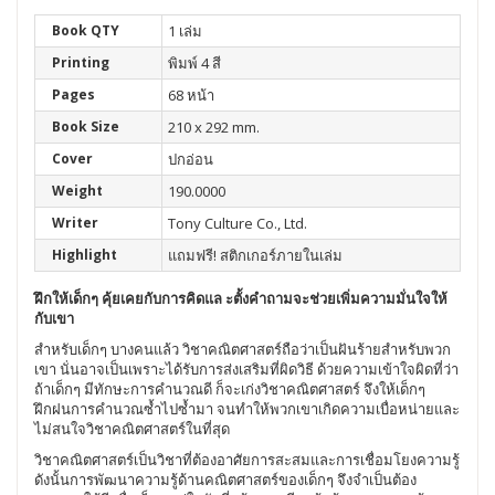
Book QTY
1 เล่ม
Printing
พิมพ์ 4 สี
Pages
68 หน้า
Book Size
210 x 292 mm.
Cover
ปกอ่อน
Weight
190.0000
Writer
Tony Culture Co., Ltd.
Highlight
แถมฟรี! สติกเกอร์ภายในเล่ม
ฝึกให้เด็กๆ คุ้ยเคยกับการคิดแล ะตั้งคำถามจะช่วยเพิ่มความมั่นใจให้
กับเขา
สำหรับเด็กๆ บางคนแล้ว วิชาคณิตศาสตร์ถือว่าเป็นฝันร้ายสำหรับพวก
เขา นั่นอาจเป็นเพราะได้รับการส่งเสริมที่ผิดวิธี ด้วยความเข้าใจผิดที่ว่า
ถ้าเด็กๆ มีทักษะการคำนวณดี ก็จะเก่งวิชาคณิตศาสตร์ จึงให้เด็กๆ
ฝึกฝนการคำนวณซ้ำไปซ้ำมา จนทำให้พวกเขาเกิดความเบื่อหน่ายและ
ไม่สนใจวิชาคณิตศาสตร์ในที่สุด
วิชาคณิตศาสตร์เป็นวิชาที่ต้องอาศัยการสะสมและการเชื่อมโยงความรู้
ดังนั้นการพัฒนาความรู้ด้านคณิตศาสตร์ของเด็กๆ จึงจำเป็นต้อง