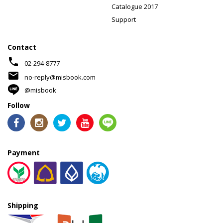
Catalogue 2017
Support
Contact
phone
02-294-8777
mail
no-reply@misbook.com
@misbook
Follow
Payment
Shipping