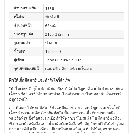
จำนวนหนังสือ
1 เล่ม
เนื้อใน
พิมพ์ 4 สี
จำนวนหน้า
68 หน้า
ขนาดรูปเล่ม
210 x 292 mm.
รูปแบบปก
ปกอ่อน
น้ำหนัก
190.0000
ผู้เขียน
Tony Culture Co., Ltd.
จุดเด่นของเล่มนี้
แถมฟรี! สติกเกอร์ภายในเล่ม
ฝึกให้เด็กมีสมาธิ…จะทำสิ่งใดก็สำเร็จ
“ทำไมเด็กๆ ถึงดูไม่ค่อยมีสมาธิเลย” นี่เป็นปัญหาที่น่าเป็นห่วงเวลาสอน
เด็กๆ หรือเวลาที่ให้พวกเขาทำอะไรแล้วพวกเขาไม่จดจ่อกับเรื่องราวที่
อยู่ตรงหน้า
การที่เด็กๆ ไม่ค่อยมีสมาธิส่วนหนึ่งมาจากความเจริญทางเทคโนโลยี
เด็กๆ ที่ดูภาพเคลื่อนไหวติดต่อกันเป็นเวลานาน เมื่อต้องมาอ่านตัว
หนังสือที่ดูแข็งทื่อและน่าเบื่อทำให้พวกเขาไม่สนใจ ไม่มีสมาธิพอที่จะ
พิจารณาตัวหนังสือเหล่านั้น เมื่อตัวหนังสือหรือสัญลักษณ์ไม่ได้เข้าสู่สม
อง สมองจึงไม่มีการจัดระเบียบหรือส่งต่อข้อมูล ทำให้ข้อมูลขาดตอน