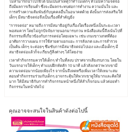
ไม่สามารถนำไปใช้ได้ นั่นเป็นสาเหตุว่าทำไมเด็กๆ ที่ไม่มีความจดจ่อ
ถึงมีผลการเรียนต่ำ ซึ่งจะมีผลกระทบต่อการทำงาน ความมั่นใจ และ
การสร้างความสัมพันธ์กับบุคคลอื่นในอนาคตด้วย ดังนั้นการส่งเสริมให้
เด็กๆ มีสมาธิจดจ่อจึงเป็นเรื่องที่สำคัญยิ่ง
“การจดจ่อ” หมายถึง การมีสมาธิอยู่กับเรื่องใดเรื่องหนึ่งเป็นระยะเวลา
พอสมควร โดยไม่ถูกปัจจัยภายนอกมารบกวน หนังสือเล่มนี้จึงเน้นไปที่
กิจกรรมที่เกี่ยวข้องกับการจดจ่อโดยเฉพาะ เช่น เกมเขาวงกตที่ต้อง
อาศัยการวางแผน การใช้สายตาแยกแยะ การสังเกต และการสำรวจ
เป็นต้น เด็กๆ จะค่อยๆ ซึมซับการมีสมาธิจดจ่อไปเอง และเมื่อเด็กๆ มี
สมาธิจดจ่อแล้วก็จะเรียนรู้สิ่งต่างๆ ได้โดยง่าย
เวลาทำกิจกรรมควรให้เด็กๆ ทำในที่สงบ ปราศจากเสียงรบกวน โดยใน
วันแรกอาจให้เด็กๆ ทำแบบฝึกหัดสัก 10 นาที แล้วสังเกตว่าพวกเขามี
ความจดจ่อมากน้อยเพียงไร จากนั้นจึงลดหรือเพิ่มเวลาให้เหมาะสม
ตอนทำกิจกรรมร่วมกับเด็กๆ อาจกระตุ้นให้พวกเขาดูให้มากและคิดให้
มาก ให้มีสมาธิกับการทำกิจกรรมหน้าหนึ่งให้สำเร็จก่อน แล้วค่อยทำ
กิจกรรมในหน้าถัดไป
คุณอาจจะสนใจในสินค้าดังต่อไปนี้