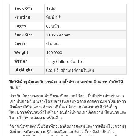
Book QTY
1 เล่ม
Printing
พิมพ์ 4 สี
Pages
68 หน้า
Book Size
210 x 292 mm.
Cover
ปกอ่อน
Weight
190.0000
Writer
Tony Culture Co., Ltd.
Highlight
แถมฟรี! สติกเกอร์ภายในเล่ม
ฝึกให้เด็กๆ คุ้ยเคยกับการคิดแล ะตั้งคำถามจะช่วยเพิ่มความมั่นใจให้
กับเขา
สำหรับเด็กๆ บางคนแล้ว วิชาคณิตศาสตร์ถือว่าเป็นฝันร้ายสำหรับพวก
เขา นั่นอาจเป็นเพราะได้รับการส่งเสริมที่ผิดวิธี ด้วยความเข้าใจผิดที่ว่า
ถ้าเด็กๆ มีทักษะการคำนวณดี ก็จะเก่งวิชาคณิตศาสตร์ จึงให้เด็กๆ
ฝึกฝนการคำนวณซ้ำไปซ้ำมา จนทำให้พวกเขาเกิดความเบื่อหน่ายและ
ไม่สนใจวิชาคณิตศาสตร์ในที่สุด
วิชาคณิตศาสตร์เป็นวิชาที่ต้องอาศัยการสะสมและการเชื่อมโยงความรู้
ดังนั้นการพัฒนาความรู้ด้านคณิตศาสตร์ของเด็กๆ จึงจำเป็นต้อง