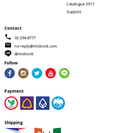
Catalogue 2017
Support
Contact
phone
02-294-8777
mail
no-reply@misbook.com
@misbook
Follow
Payment
Shipping