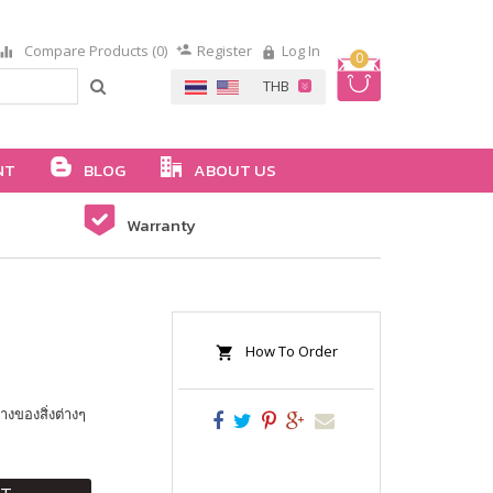
Compare Products (0)
Register
Log In
0
NT
BLOG
ABOUT US
Warranty
How To Order
างของสิ่งต่างๆ