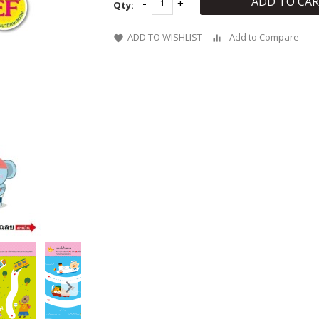
ADD TO CA
Qty:
ADD TO WISHLIST
Add to Compare