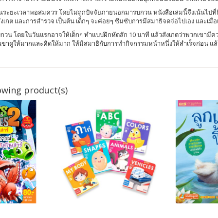
่งเป็นระยะเวลาพอสมควร โดยไม่ถูกปัจจัยภายนอกมารบกวน หนังสือเล่มนี้จึงเน้นไปที
 และการสำรวจ เป็นต้น เด็กๆ จะค่อยๆ ซึมซับการมีสมาธิจดจ่อไปเอง และเมื่อเด็กๆ
วน โดยในวันแรกอาจให้เด็กๆ ทำแบบฝึกหัดสัก 10 นาที แล้วสังเกตว่าพวกเขามีควา
ขาดูให้มากและคิดให้มาก ให้มีสมาธิกับการทำกิจกรรมหน้าหนึ่งให้สำเร็จก่อน แ
owing product(s)