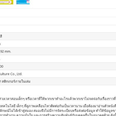
สี
า
292 mm.
น
00
ulture Co., Ltd.
! สติกเกอร์ภายในเล่ม
็นห่วงเวลาสอนเด็กๆ หรือเวลาที่ให้พวกเขาทำอะไรแล้วพวกเขาไม่จดจ่อกับเรื่องราวที่
คโนโลยี เด็กๆ ที่ดูภาพเคลื่อนไหวติดต่อกันเป็นเวลานาน เมื่อต้องมาอ่านตัวหนังสื
ัญลักษณ์ไม่ได้เข้าสู่สมอง สมองจึงไม่มีการจัดระเบียบหรือส่งต่อข้อมูล ทำให้ข้อม
การทำงาน ความมั่นใจ และการสร้างความสัมพันธ์กับบุคคลอื่นในอนาคตด้วย ดังนั้นการ