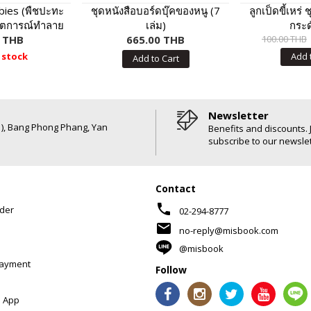
bies (พืชปะทะ
ชุดหนังสือบอร์ดบุ๊คของหนู (7
ลูกเป็ดขี้เหร่
กฤตการณ์ทำลาย
เล่ม)
กระ
นเสาร์
0 THB
665.00 THB
100.00 THB
 stock
Add 
Add to Cart
Newsletter
6 ), Bang Phong Phang, Yan
Benefits and discounts. 
subscribe to our newslet
Contact
phone
der
02-294-8777
mail
no-reply@misbook.com
@misbook
Payment
Follow
 App