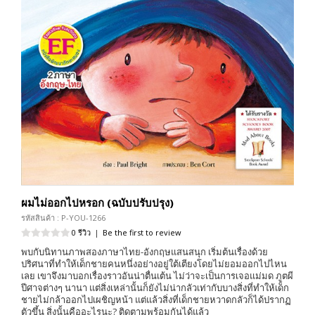
ผมไม่ออกไปหรอก (ฉบับปรับปรุง)
รหัสสินค้า : P-YOU-1266
0 รีวิว
|
Be the first to review
พบกับนิทานภาพสองภาษาไทย-อังกฤษแสนสนุก เริ่มต้นเรื่องด้วย
ปริศนาที่ทำให้เด็กชายคนหนึ่งอย่างอยู่ใต้เตียงโดยไม่ยอมออกไปไหน
เลย เขาจึงมาบอกเรื่องราวอันน่าตื่นเต้น ไม่ว่าจะเป็นการเจอแม่มด ภูตผี
ปีศาจต่างๆ นานา แต่สิ่งเหล่านั้นก็ยังไม่น่ากลัวเท่ากับบางสิ่งที่ทำให้เด็ก
ชายไม่กล้าออกไปเผชิญหน้า แต่แล้วสิ่งที่เด็กชายหวาดกลัวก็ได้ปรากฏ
ตัวขึ้น สิ่งนั้นคืออะไรนะ? ติดตามพร้อมกันได้แล้ว