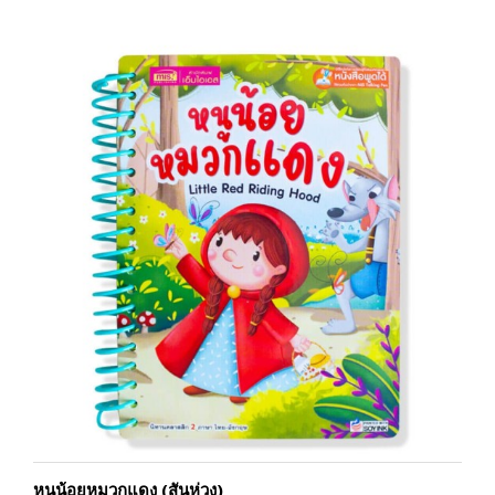
หนูน้อยหมวกแดง (สันห่วง)