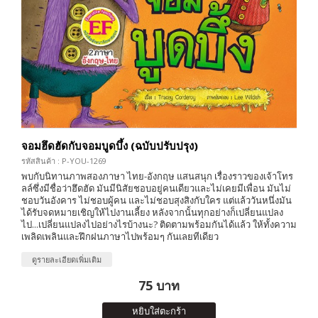
จอมฮึดฮัดกับจอมบูดบึ้ง (ฉบับปรับปรุง)
รหัสสินค้า : P-YOU-1269
พบกับนิทานภาพสองภาษา ไทย-อังกฤษ แสนสนุก เรื่องราวของเจ้าโทร
ลล์ซึ่งมีชื่อว่าฮึดฮัด มันมีนิสัยชอบอยู่คนเดียวและไม่เคยมีเพื่อน มันไม่
ชอบวันอังคาร ไม่ชอบผู้คน และไม่ชอบสุงสิงกับใคร แต่แล้ววันหนึ่งมัน
ได้รับจดหมายเชิญให้ไปงานเลี้ยง หลังจากนั้นทุกอย่างก็เปลี่ยนแปลง
ไป...เปลี่ยนแปลงไปอย่างไรบ้างนะ? ติดตามพร้อมกันได้แล้ว ให้ทั้งความ
เพลิดเพลินและฝึกฝนภาษาไปพร้อมๆ กันเลยทีเดียว
ดูรายละเอียดเพิ่มเติม
75 บาท
หยิบใส่ตะกร้า