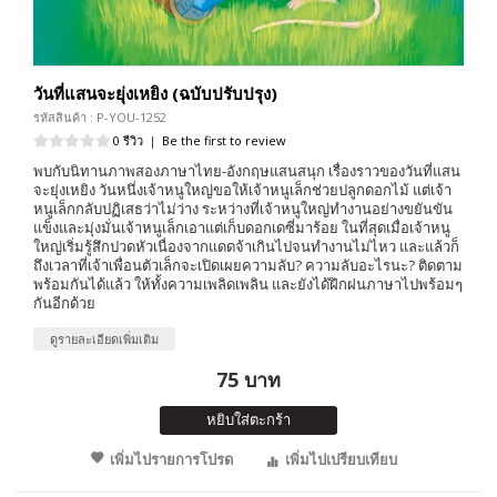
วันที่แสนจะยุ่งเหยิง (ฉบับปรับปรุง)
รหัสสินค้า : P-YOU-1252
0 รีวิว
|
Be the first to review
พบกับนิทานภาพสองภาษาไทย-อังกฤษแสนสนุก เรื่องราวของวันที่แสน
จะยุ่งเหยิง วันหนึ่งเจ้าหนูใหญ่ขอให้เจ้าหนูเล็กช่วยปลูกดอกไม้ แต่เจ้า
หนูเล็กกลับปฏิเสธว่าไม่ว่าง ระหว่างที่เจ้าหนูใหญ่ทำงานอย่างขยันขัน
แข็งและมุ่งมั่นเจ้าหนูเล็กเอาแต่เก็บดอกเดซี่มาร้อย ในที่สุดเมื่อเจ้าหนู
ใหญ่เริ่มรู้สึกปวดหัวเนื่องจากแดดจ้าเกินไปจนทำงานไม่ไหว และแล้วก็
ถึงเวลาที่เจ้าเพื่อนตัวเล็กจะเปิดเผยความลับ? ความลับอะไรนะ? ติดตาม
พร้อมกันได้แล้ว ให้ทั้งความเพลิดเพลิน และยังได้ฝึกฝนภาษาไปพร้อมๆ
กันอีกด้วย
ดูรายละเอียดเพิ่มเติม
75 บาท
หยิบใส่ตะกร้า
เพิ่มไปรายการโปรด
เพิ่มไปเปรียบเทียบ