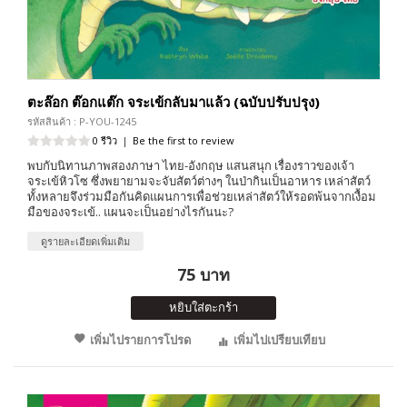
ตะล๊อก ต๊อกแต๊ก จระเข้กลับมาแล้ว (ฉบับปรับปรุง)
รหัสสินค้า : P-YOU-1245
0 รีวิว
|
Be the first to review
พบกับนิทานภาพสองภาษา ไทย-อังกฤษ แสนสนุก เรื่องราวของเจ้า
จระเข้หิวโซ ซึ่งพยายามจะจับสัตว์ต่างๆ ในป่ากินเป็นอาหาร เหล่าสัตว์
ทั้งหลายจึงร่วมมือกันคิดแผนการเพื่อช่วยเหล่าสัตว์ให้รอดพ้นจากเงื้อม
มือของจระเข้.. แผนจะเป็นอย่างไรกันนะ?
ดูรายละเอียดเพิ่มเติม
75 บาท
หยิบใส่ตะกร้า
เพิ่มไปรายการโปรด
เพิ่มไปเปรียบเทียบ