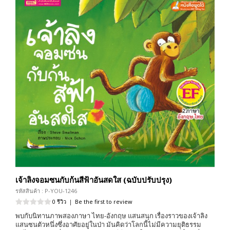
เจ้าลิงจอมซนกับก้นสีฟ้าอันสดใส (ฉบับปรับปรุง)
รหัสสินค้า : P-YOU-1246
0 รีวิว
|
Be the first to review
พบกับนิทานภาพสองภาษา ไทย-อังกฤษ แสนสนุก เรื่องราวของเจ้าลิง
แสนซนตัวหนึ่งซึ่งอาศัยอยู่ในป่า มันคิดว่าโลกนี้ไม่มีความยุติธรรม