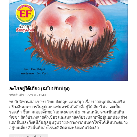
อะไรอยู่ใต้เตียง (ฉบับปรับปรุง)
รหัสสินค้า : P-YOU-1249
พบกับนิทานสองภาษา ไทย-อังกฤษ แสนสนุก เรื่องราวสนุกสนานเสริม
สร้างจินตนาการในรูปแบบแฟนตาซี เมื่อสิ่งที่อยู่ใต้เตียงไม่ว่าจะเป็น
รองเท้า ชิ้นส่วนของจิ๊กซอว์ แมลงต่างๆ มังกรนอนหลับ จระเข้นอนกิน
พิซซ่า สัตว์ประหลาดตัวเขียว และเหล่าสัตว์ประหลาดที่อยู่นอกห้อง ต่าง
แตกตื่นและวิ่งหนีกันชุลมุนวุ่นวายเพราะพวกมันตกใจที่ได้เห็นบางอย่าง
อยู่บนเตียง สิ่งนั้นคืออะไรนะ? ติดตามพร้อมกันได้แล้ว