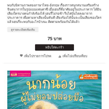
พบกับนิทานภาพสองภาษาไทย-อังกฤษ เรื่องราวสนุกสนานเสริมสร้าง
จินตนาการในรูปแบบแฟนตาซี เมื่อเฮนรี่ที่อาศัยอยู่ในประภาคาร ได้ยิน
เสียงใครบางคนกำลังร้องไห้ เฮนรี่ไม่รอช้า รีบไต่บันไดลงมาจาก
ประภาคาร เพื่อตามหาเสียงนั้นทันที เสียงร้องไห้นั้นจะเป็นเสียงของใคร
แล้วเฮนรี่จะพบกับอะไรบ้างนะ ติดตามพร้อมกันได้แล้ว
ดูรายละเอียดเพิ่มเติม
75 บาท
หยิบใส่ตะกร้า
เพิ่มไปรายการโปรด
เพิ่มไปเปรียบเทียบ