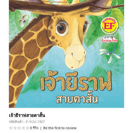
เจ้ายีราฟสายตาสั้น
รหัสสินค้า : P-YOU-1307
0 รีวิว
|
Be the first to review