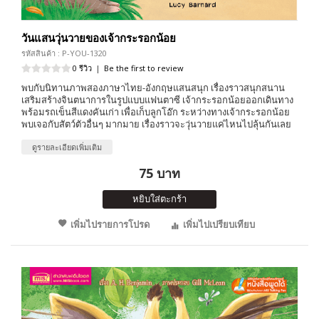
วันแสนวุ่นวายของเจ้ากระรอกน้อย
รหัสสินค้า : P-YOU-1320
0 รีวิว
|
Be the first to review
พบกับนิทานภาพสองภาษาไทย-อังกฤษแสนสนุก เรื่องราวสนุกสนาน
เสริมสร้างจินตนาการในรูปแบบแฟนตาซี เจ้ากระรอกน้อยออกเดินทาง
พร้อมรถเข็นสีแดงคันเก่า เพื่อเก็บลูกโอ๊ก ระหว่างทางเจ้ากระรอกน้อย
พบเจอกับสัตว์ตัวอื่นๆ มากมาย เรื่องราวจะวุ่นวายแค่ไหนไปลุ้นกันเลย
ดูรายละเอียดเพิ่มเติม
75 บาท
หยิบใส่ตะกร้า
เพิ่มไปรายการโปรด
เพิ่มไปเปรียบเทียบ