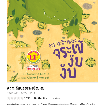
ความลับของจระเข้งับ งับ
รหัสสินค้า : P-YOU-1312
0 รีวิว
|
Be the first to review
พบกับนิทานภาพสองภาษาไทย-อังกฤษแสนสนุก เรื่องราวเกี่ยวกับเจ้า