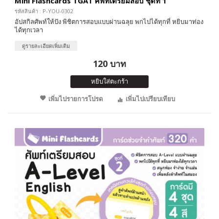
Mini Flashcards TGAT ศัพท์เตรียมสอบ ชุดที่ 1
รหัสสินค้า : P-YOU-0302
อัปสกิลศัพท์ให้ปัง พิชิตการสอบแบบผ่านฉลุย พกไปได้ทุกที่ หยิบมาท่อง
ได้ทุกเวลา
ดูรายละเอียดเพิ่มเติม
120 บาท
หยิบใส่ตะกร้า
เพิ่มไปรายการโปรด
เพิ่มไปเปรียบเทียบ