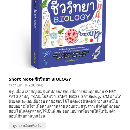
Short Note ชีววิทยา BIOLOGY
รหัสสินค้า : P-YOU-0040
สรุปเนื้อหาสำคัญเข้มข้นที่มักออกสอบ เพื่อการสอบทุกสนาม O-NET,
PAT 2 สามัญ, TCAS, โอลิมปิก, BMAT, IGCSE, SAT Biology E/M อ่านได้
ด้วยตนเอง เล่มเดียวจบ ทำข้อสอบได้ ไม่ต้องง้อติวเตอร์! “อ่านเล่มนี้ไป
สอบอย่างมั่นใจ” เนื้อหาหลากหลาย ครบถ้วน สรุปสาระสำคัญที่มักออก
สอบ ไฮไลต์จุดสำคัญให้เป็นพิเศษ ออกแบบมาเพื่อช่วยให้ผู้เตรียมตัว
สอบใช้ทบทวนบทเรียน
ดูรายละเอียดเพิ่มเติม